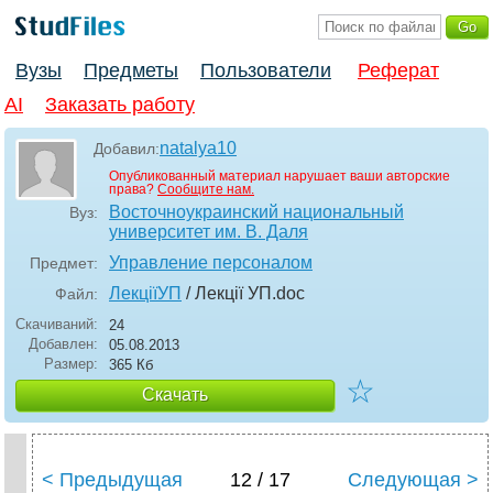
Вузы
Предметы
Пользователи
Реферат
AI
Заказать работу
natalya10
Добавил:
Опубликованный материал нарушает ваши авторские
права?
Сообщите нам.
Восточноукраинский национальный
Вуз:
университет им. В. Даля
Управление персоналом
Предмет:
ЛекціїУП
/ Лекції УП
.doc
Файл:
Скачиваний:
24
Добавлен:
05.08.2013
Размер:
365 Кб
☆
Скачать
< Предыдущая
12 / 17
Следующая >