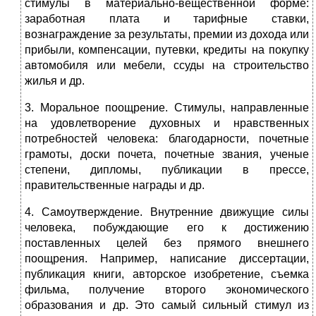
стимулы в материально-вещественной форме:
заработная плата и тарифные ставки,
вознаграждение за ре­зультаты, премии из дохода или
прибыли, компенсации, путевки, кредиты на по­купку
автомобиля или мебели, ссуды на строительство
жилья и др.
3. Моральное поощрение. Стимулы, направленные
на удовлетворение ду­ховных и нравственных
потребностей человека: благодарности, почетные
грамо­ты, доски почета, почетные звания, ученые
степени, дипломы, публикации в прес­се,
правительственные награды и др.
4. Самоутверждение. Внутренние движущие силы
человека, побуждающие его к достижению
поставленных целей без прямого внешнего
поощрения. Напри­мер, написание диссертации,
публикация книги, авторское изобретение, съемка
фильма, получение второго экономического
образования и др. Это самый сильный стимул из