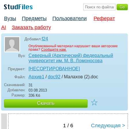
Вузы
Предметы
Пользователи
Реферат
AI
Заказать работу
f24
Добавил:
Опубликованный материал нарушает ваши авторские
права?
Сообщите нам.
Северный (Арктический) федеральный
Вуз:
университет им. М. В. Ломоносова
[НЕСОРТИРОВАННОЕ]
Предмет:
Архив1
/
doc92
/ Малахов (2)
.doc
Файл:
Скачиваний:
31
Добавлен:
03.08.2013
Размер:
336 Кб
☆
Скачать
1 / 6
Следующая >