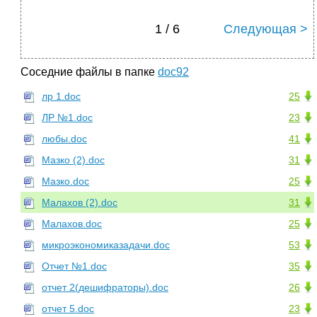
1 / 6
Следующая >
Соседние файлы в папке
doc92
лр 1.doc
25
ЛР №1.doc
23
любы.doc
41
Мазко (2).doc
31
Мазко.doc
25
Малахов (2).doc
31
Малахов.doc
25
микроэкономиказадачи.doc
53
Отчет №1.doc
35
отчет 2(дешифраторы).doc
26
отчет 5.doc
23