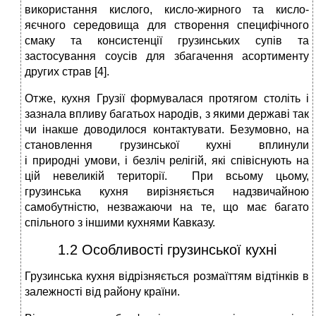
використання кислого, кисло-жирного та кисло-
яєчного середовища для створення специфічного
смаку та консистенції грузинських супів та
застосування соусів для збагачення асортименту
других страв [4].
Отже, кухня Грузії формувалася протягом століть і
зазнала впливу багатьох народів, з якими державі так
чи інакше доводилося контактувати. Безумовно, на
становлення грузинської кухні вплинули
і природні умови, і безліч релігій, які співіснують на
цій невеликій території. При всьому цьому,
грузинська кухня вирізняється надзвичайною
самобутністю, незважаючи на те, що має багато
спільного з іншими кухнями Кавказу.
1.2 Особливості грузинської кухні
Грузинська кухня відрізняється розмаїттям відтінків в
залежності від району країни.