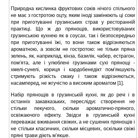
Природна кислинка фруктових соків нічого спільного
не має з гостротою оцту, яким іноді замінюють ці соки
при приготуванні грузинських страв у ресторанній
практиці. Що ж до прянощів, використовуваних
грузинською кухнею як в соусах, так і безпосередньо
при приготуванні їжі, то вони також відрізняються
ароматною, а зовсім не гостротою: не тільки пряна
зелень, як, наприклад, кінза, базилік, чабер, естрагон,
пом'ята, але і улюблені грузинами сухі прянощі -
хмелі-сунелі, кориця і кардобенедікт пом'якшують
стримують різкість смаку і також відрізняються,
насамперед, не жгучістю а високим ароматом [1].
Набір прянощів в грузинській кухні, як до речі і в
останніх закавказьких, переслідує створення не
стільки пекучого, скільки ароматично-пряного,
освіжаючого ефекту. Звідси в грузинській кухні
переважає вживання свіжих, а не сушених прянощів і
не стільки класичних, скільки місцевих, оскільки свіжі
пряні трави діють м'якше.