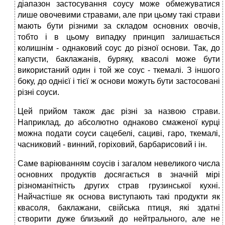
діапазон застосування соусу може обмежуватися
лише овочевими стравами, але при цьому такі страви
мають бути різними за складом основних овочів,
тобто і в цьому випадку принцип залишається
колишнім - однаковий соус до різної основи. Так, до
капусти, баклажанів, буряку, квасолі може бути
використаний один і той же соус - ткемалі. З іншого
боку, до однієї і тієї ж основи можуть бути застосовані
різні соуси.
Цей прийом також дає різні за назвою страви.
Наприклад, до абсолютно однаково смаженої курці
можна подати соуси сацебелі, сациві, гаро, ткемалі,
часниковий - винний, горіховий, барбарисовий і ін.
Саме варіюванням соусів і загалом невеликого числа
основних продуктів досягається в значній мірі
різноманітність других страв грузинської кухні.
Найчастіше як основа виступають такі продукти як
квасоля, баклажани, свійська птиця, які здатні
створити дуже близький до нейтрального, але не