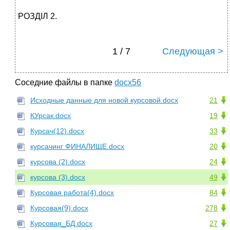
РОЗДІЛ 2.
1 / 7
Следующая >
Соседние файлы в папке
docx56
Исходные данные для новой курсовой.docx
21
КУрсак.docx
19
Курсач(12).docx
33
курсачинг ФИНАЛИЩЕ.docx
20
курсова (2).docx
24
курсова (3).docx
49
Курсовая работа(4).docx
84
Курсовая(9).docx
278
Курсовая_БД.docx
27