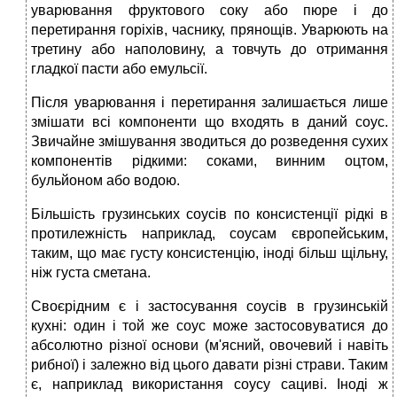
уварювання фруктового соку або пюре і до
перетирання горіхів, часнику, прянощів. Уварюють на
третину або наполовину, а товчуть до отримання
гладкої пасти або емульсії.
Після уварювання і перетирання залишається лише
змішати всі компоненти що входять в даний соус.
Звичайне змішування зводиться до розведення сухих
компонентів рідкими: соками, винним оцтом,
бульйоном або водою.
Більшість грузинських соусів по консистенції рідкі в
протилежність наприклад, соусам європейським,
таким, що має густу консистенцію, іноді більш щільну,
ніж густа сметана.
Своєрідним є і застосування соусів в грузинській
кухні: один і той же соус може застосовуватися до
абсолютно різної основи (м'ясний, овочевий і навіть
рибної) і залежно від цього давати різні страви. Таким
є, наприклад використання соусу сациві. Іноді ж