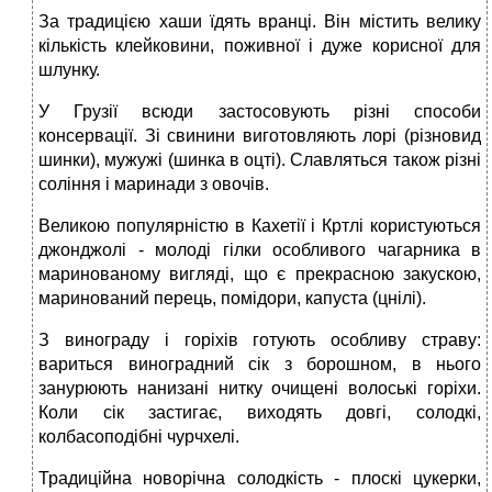
За традицією хаши їдять вранці. Він містить велику
кількість клейковини, поживної і дуже корисної для
шлунку.
У Грузії всюди застосовують різні способи
консервації. Зі свинини виготовляють лорі (різновид
шинки), мужужі (шинка в оцті). Славляться також різні
соління і маринади з овочів.
Великою популярністю в Кахетії і Кртлі користуються
джонджолі - молоді гілки особливого чагарника в
маринованому вигляді, що є прекрасною закускою,
маринований перець, помідори, капуста (цнілі).
З винограду і горіхів готують особливу страву:
вариться виноградний сік з борошном, в нього
занурюють нанизані нитку очищені волоські горіхи.
Коли сік застигає, виходять довгі, солодкі,
колбасоподібні чурчхелі.
Традиційна новорічна солодкість - плоскі цукерки,