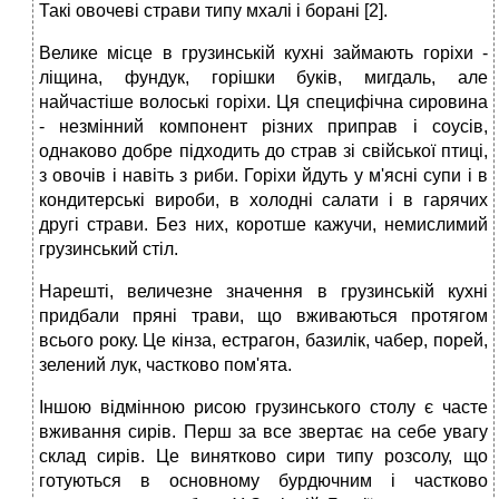
Такі овочеві страви типу мхалі і борані [2].
Велике місце в грузинській кухні займають горіхи -
ліщина, фундук, горішки буків, мигдаль, але
найчастіше волоські горіхи. Ця специфічна сировина
- незмінний компонент різних приправ і соусів,
однаково добре підходить до страв зі свійської птиці,
з овочів і навіть з риби. Горіхи йдуть у м'ясні супи і в
кондитерські вироби, в холодні салати і в гарячих
другі страви. Без них, коротше кажучи, немислимий
грузинський стіл.
Нарешті, величезне значення в грузинській кухні
придбали пряні трави, що вживаються протягом
всього року. Це кінза, естрагон, базилік, чабер, порей,
зелений лук, частково пом'ята.
Іншою відмінною рисою грузинського столу є часте
вживання сирів. Перш за все звертає на себе увагу
склад сирів. Це винятково сири типу розсолу, що
готуються в основному бурдючним і частково