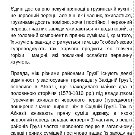
Єдині достовірно пекучі прянощі в грузинській кухні -
це червоний перець, але він, як і часник, вживається,
грузинами досить помірно, хоча і постійно. І червоний
перець, і часник завжди уживаються як додатковий, а
не головний компонент в пряних сумішах і, крім того,
їх жгучість завжди стримується тим, що їх обов'язково
супроводжують такі харчові продукти, як товчені
горіхи і мацоні, які покликані ослабити первинну
жгучість.
Правда, між різними районами Грузії існують деякі
відмінності у застосуванні прянощів: у Західній Грузії,
особливо в Абхазії, що знаходилася майже два з
половиною сторіччя (1578-1810 рр.) під владицтвом
Туреччини вживання червоного перцю (турецького)
поширене значно ширше, ніж в Східній Грузії. Так, в
Абхазії вживають пряну суміш аджику, в якою
червоний перець складає четверту (!) частину, в решті
районів Грузії частка червоного перцю в загальному
складі пряних сумішей поступово падає (із заходу на