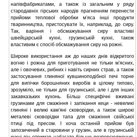
напівфабрикатами, а також із загальним у ряду
стародавніх гірських народів прагненням перенести
прийоми теплової обробки м'яса інші продукти
тваринництва, пристосувати їх, наприклад, до сиру.
Так, варіння і обсмажування сиру властиві
швейцарській кухні, грузинській кухні, також
властивим є спосіб обсмажування сиру на рожні.
Широке використання аж до наших днів відкритого
вогню і рожна для приготування не тільки м'ясних,
але і овочевих, рибних і навіть сирних страв, а також
застосування глиняної кувшиноподібної печі торне
для випічки борошняних виробів в цілому типово,
зрозуміло, не тільки для грузинської, але і для інших
закавказьких кухонь. Більш специфічні вживані
грузинами для смажіння і запікання кеци - невеликі
глиняні і великі кам'яні сковорідки, а також широкі
металеві сковорідки тапа для смажіння свійської
птиці під пресом. І хоча останній прийом був
запозичений в старовини у грузин, але в грузинській
кухні він отримав набагато більше розповсюдження.