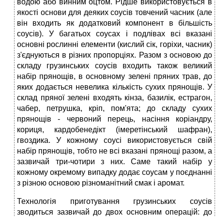
водою або винним оцтом. Рідше використовується в
якості основи для деяких соусів товчений часник (але
він входить як додатковий компонент в більшість
соусів). У багатьох соусах і подлівах всі вказані
основні рослинні елементи (кислий сік, горіхи, часник)
з'єднуються в різних пропорціях. Разом з основою до
складу грузинських соусів входить також великий
набір прянощів, в основному зелені пряних трав, до
яких додається невелика кількість сухих прянощів. У
склад пряної зелені входять кінза, базилік, естрагон,
чабер, петрушка, кріп, пом'ята; до складу сухих
прянощів - червоний перець, насіння коріандру,
кориця, кардобенедікт (імеретінський шафран),
гвоздика. У кожному соусі використовується свій
набір прянощів, тобто не всі вказані прянощі разом, а
зазвичай три-чотири з них. Саме такий набір у
кожному окремому випадку додає соусам у поєднанні
з різною основою різноманітний смак і аромат.
Технологія приготування грузинських соусів
зводиться зазвичай до двох основним операцій: до