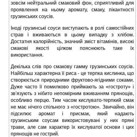
зовсім нейтральний смаковий фон, сприятливий для
проявлення на ньому аромату, смаку, пікантності
грузинських соусів.
Іноді грузинські соуси виступають в ролі самостійних
страв і вживаються в цьому випадку з хлібом.
Достатня калорійність, значний зміст вітамінів, високі
смакові якості цілком пояснюють таке їх
використання.
Декілька слів про смакову гамму грузинських соусів.
Найбільш характерна її риса - це терпка кислинка, що
створюється природними фруктово-ягідними соками.
Дуже часто її помилково приймають за «гостроту» і
зв'язують з нібито непомірним вживанням прянощів,
особливо перцю. Тим часом кислувато-терпкий смак
не має нічого спільного з «гостротою». Звичайно, він
підсилює аромат і присмак, який надають
грузинським соусам використовувані у них пряні
трави, але сам характер їх кислуватої основи і цих
прянощів не гострий.