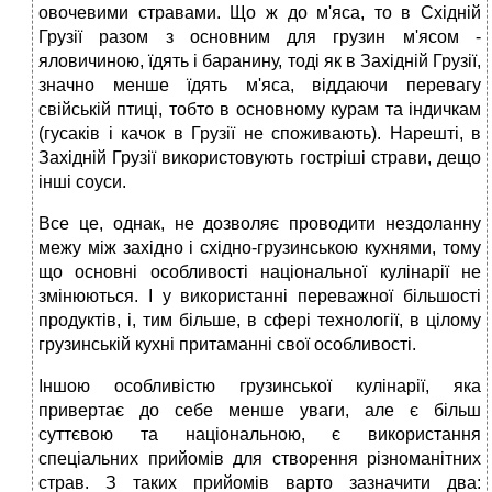
овочевими стравами. Що ж до м'яса, то в Східній
Грузії разом з основним для грузин м'ясом -
яловичиною, їдять і баранину, тоді як в Західній Грузії,
значно менше їдять м'яса, віддаючи перевагу
свійській птиці, тобто в основному курам та індичкам
(гусаків і качок в Грузії не споживають). Нарешті, в
Західній Грузії використовують гостріші страви, дещо
інші соуси.
Все це, однак, не дозволяє проводити нездоланну
межу між західно і східно-грузинською кухнями, тому
що основні особливості національної кулінарії не
змінюються. І у використанні переважної більшості
продуктів, і, тим більше, в сфері технології, в цілому
грузинській кухні притаманні свої особливості.
Іншою особливістю грузинської кулінарії, яка
привертає до себе менше уваги, але є більш
суттєвою та національною, є використання
спеціальних прийомів для створення різноманітних
страв. З таких прийомів варто зазначити два: