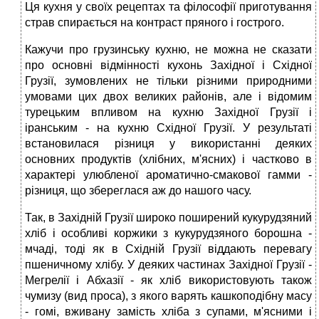
Ця кухня у своїх рецептах та філософії приготування
страв спирається на контраст пряного і гострого.
Кажучи про грузинську кухню, не можна не сказати
про основні відмінності кухонь Західної і Східної
Грузії, зумовлених не тільки різними природними
умовами цих двох великих районів, але і відомим
турецьким впливом на кухню Західної Грузії і
іранським - на кухню Східної Грузії. У результаті
встановилася різниця у використанні деяких
основних продуктів (хлібних, м'ясних) і частково в
характері улюбленої ароматично-смакової гамми -
різниця, що збереглася аж до нашого часу.
Так, в Західній Грузії широко поширений кукурудзяний
хліб і особливі коржики з кукурудзяного борошна -
мчаді, тоді як в Східній Грузії віддають перевагу
пшеничному хлібу. У деяких частинах Західної Грузії -
Мегрелії і Абхазії - як хліб використовують також
чумизу (вид проса), з якого варять кашкоподібну масу
- гомі, вживану замість хліба з супами, м'ясними і