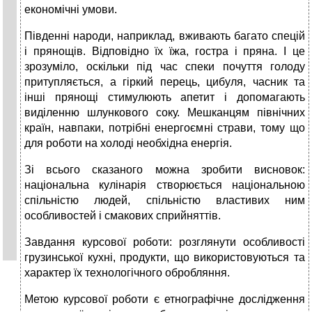
економічні умови.
Південні народи, наприклад, вживають багато спецій
і прянощів. Відповідно їх їжа, гостра і пряна. І це
зрозуміло, оскільки під час спеки почуття голоду
притупляється, а гіркий перець, цибуля, часник та
інші прянощі стимулюють апетит і допомагають
виділенню шлункового соку. Мешканцям північних
країн, навпаки, потрібні енергоємні страви, тому що
для роботи на холоді необхідна енергія.
Зі всього сказаного можна зробити висновок:
національна кулінарія створюється національною
спільністю людей, спільністю властивих ним
особливостей і смакових сприйняттів.
Завдання курсової роботи: розглянути особливості
грузинської кухні, продукти, що використовуються та
характер їх технологічного обробляння.
Метою курсової роботи є етнографічне дослідження