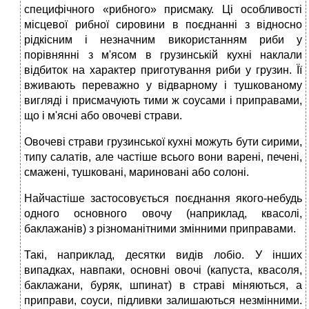
специфічного «рибного» присмаку. Ці особливості
місцевої рибної сировини в поєднанні з відносно
рідкісним і незначним використанням риби у
порівнянні з м'ясом в грузинській кухні наклали
відбиток на характер приготування риби у грузин. Її
вживають переважно у відварному і тушкованому
вигляді і присмачують тими ж соусами і приправами,
що і м'ясні або овочеві страви.
Овочеві страви грузинської кухні можуть бути сирими,
типу салатів, але частіше всього вони варені, печені,
смажені, тушковані, мариновані або солоні.
Найчастіше застосовується поєднання якого-небудь
одного основного овочу (наприклад, квасолі,
баклажанів) з різноманітними змінними приправами.
Такі, наприклад, десятки видів лобіо. У інших
випадках, навпаки, основні овочі (капуста, квасоля,
баклажани, буряк, шпинат) в страві міняються, а
приправи, соуси, підливки залишаються незмінними.