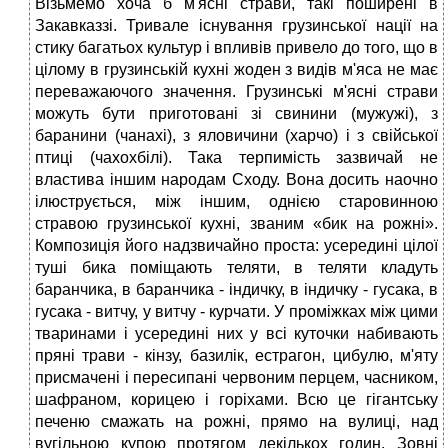
Візьмемо хоча б м'ясні страви, такі поширені в
Закавказзі. Тривале існування грузинської нації на
стику багатьох культур і впливів привело до того, що в
цілому в грузинській кухні жоден з видів м'яса не має
переважаючого значення. Грузинські м'ясні страви
можуть бути приготовані зі свинини (мужужі), з
баранини (чанахі), з яловичини (харчо) і з свійської
птиці (чахохбілі). Така терпимість зазвичай не
властива іншим народам Сходу. Вона досить наочно
ілюструється, між іншим, однією старовинною
стравою грузинської кухні, званим «бик на рожні».
Композиція його надзвичайно проста: усередині цілої
туші бика поміщають теляти, в теляти кладуть
баранчика, в баранчика - індичку, в індичку - гусака, в
гусака - витчу, у витчу - курчати. У проміжках між цими
тваринами і усередині них у всі куточки набивають
пряні трави - кінзу, базилік, естрагон, цибулю, м'яту
присмачені і пересипані червоним перцем, часником,
шафраном, корицею і горіхами. Всю це гігантську
печеню смажать на рожні, прямо на вулиці, над
вугільною купою протягом декількох годин. Зовні