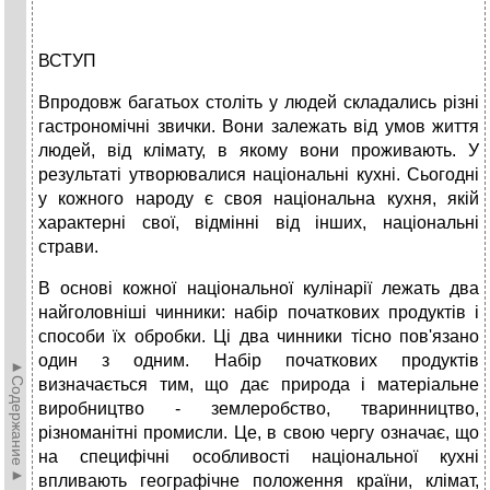
ВСТУП
Впродовж багатьох століть у людей складались різні
гастрономічні звички. Вони залежать від умов життя
людей, від клімату, в якому вони проживають. У
результаті утворювалися національні кухні. Сьогодні
у кожного народу є своя національна кухня, якій
характерні свої, відмінні від інших, національні
страви.
В основі кожної національної кулінарії лежать два
найголовніші чинники: набір початкових продуктів і
способи їх обробки. Ці два чинники тісно пов'язано
один з одним. Набір початкових продуктів
►Содержание►
визначається тим, що дає природа і матеріальне
виробництво - землеробство, тваринництво,
різноманітні промисли. Це, в свою чергу означає, що
на специфічні особливості національної кухні
впливають географічне положення країни, клімат,