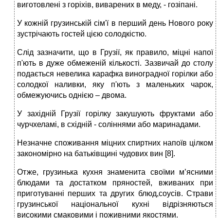
виготовлені з горіхів, виварених в меду, - гозіпані.
У кожній грузинській сім'ї в перший день Нового року
зустрічають гостей цією солодкістю.
Слід зазначити, що в Грузії, як правило, міцні напої
п'ють в дуже обмеженій кількості. Зазвичай до столу
подається невелика карафка виноградної горілки або
солодкої наливки, яку п'ють з маленьких чарок,
обмежуючись однією – двома.
У західній Грузії горілку закушують фруктами або
чурчхеламі, в східній - соліннями або маринадами.
Незначне споживання міцних спиртних напоїв цілком
закономірно на батьківщині чудових вин [8].
Отже, грузинька кухня знаменита своїми м’ясними
блюдами та достатком пряностей, вживаних при
приготуванні перших та других блюд,соусів. Страви
грузинської національної кухні відрізняються
високими смаковими і поживними якостями.