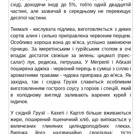
схід), доходячи іноді до 5%, тобто одній двадцятій
частині, але зазвичай в середньому не перевищує
десятої частини.
Ткемалі - кислувата підлива, виготовляється з диких
сортів аличі і сильно приправлена червоним перцем.
Особливо хороша вона до м'яса, успішно замінюючи
гірчицю. За імеретінським і гурійським столом в очі
впадає достаток свіжіше за зелень: цицматі (прес-
салат) лук, редиска, петрушка. У Мегрелії і Абхазії
поширена аджіка - червоний перець в суміші з сіллю і
ароматними травами - чудова приправа до м'яса. Як
західна, так і східна Грузія славиться особливим
виготовленням гострого соусу з горіхів і спецій, який
в холодному вигляді заливають варених курей і
індичок.
У східній Грузії - Кахеті і Картлі більше вживаються
жири, поширений пшеничний хліб, що випікається у
величезних глиняних циліндроподібних глеках.
Випічка його надзвичайно своєрідна: тісто