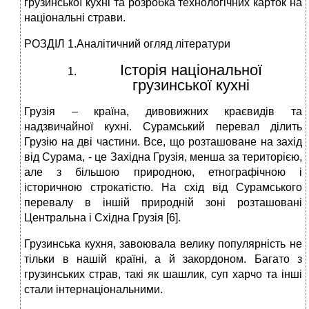
грузинської кухні та розробка технологічних карток на
національні страви.
РОЗДІЛ 1.Аналітичний огляд літератури
Історія національної
грузинської кухні
Грузія – країна, дивовижних краєвидів та
надзвичайної кухні. Сурамський перевал ділить
Грузію на дві частини. Все, що розташоване на захід
від Сурама, - це Західна Грузія, менша за територією,
але з більшою природною, етнографічною і
історичною строкатістю. На схід від Сурамського
перевалу в іншій природній зоні розташовані
Центральна і Східна Грузія [6].
Грузинська кухня, завоювала велику популярність не
тільки в нашій країні, а й закордоном. Багато з
грузинських страв, такі як шашлик, суп харчо та інші
стали інтернаціональними.