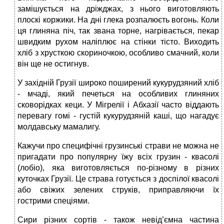
замішується на дріжджах, з нього виготовляють
плоскі коржики. На дні глека розпалюєть вогонь. Коли
ця глиняна піч, так звана торне, нагрівається, пекар
швидким рухом наліплює на стінки тісто. Виходить
хліб з хрусткою скориночкою, особливо смачний, коли
він ще не остигнув.
У західній Грузії широко поширений кукурудзяний хліб
- мчаді, який печеться на особливих глиняних
сковорідках кеци. У Мігрелії і Абхазії часто віддають
перевагу гомі - густій кукурудзяній каші, що нагадує
молдавську мамалигу.
Кажучи про специфічні грузинські страви не можна не
пригадати про популярну їжу всіх грузин - квасолі
(лобіо), яка виготовляється по-різному в різних
куточках Грузії. Це страва готується з доспілої квасолі
або свіжих зелених струків, приправляючи їх
гострими спеціями.
Сири різних сортів - також невід’ємна частина