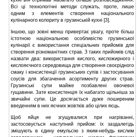
Всі ці технологічні методи служать, проте, лише
одним з елементів створення національного
кулінарного колориту в грузинській кухні [3].
Іншою, що зовні менш привертає увагу, проте більш
істотною національною особливістю грузинської
кулінарії є використання спеціальних прийомів для
створення різноманітних страв. З таких прийомів слід
назвати два: використання кислого, кисложирного і
кислояєчного середовища для створення своєрідного
смаку і консистенції грузинських супів і застосування
соусів для збагачення асортименту других страв.
Грузинські супи майже позбавлені овочевої
гущавини. Зате консистенція їх набагато щільніша за
звичайні супи. Це досягається дуже поширеним
введенням в них яєчних жовтків або цілих яєць.
Щоб яйця не згущувалися при нагріванні,
застосовується наступний прийом: їх заздалегідь
змішують в єдину емульсію з яким-небудь кислим