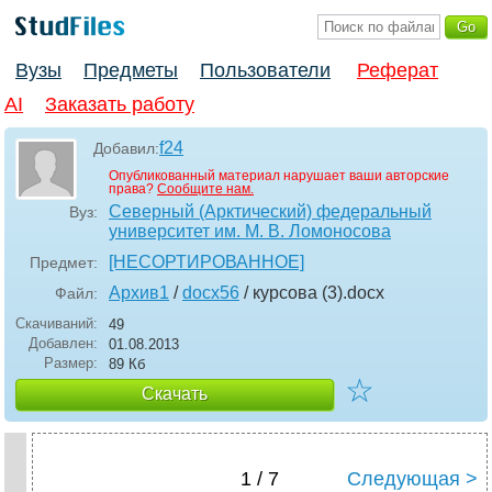
Вузы
Предметы
Пользователи
Реферат
AI
Заказать работу
f24
Добавил:
Опубликованный материал нарушает ваши авторские
права?
Сообщите нам.
Северный (Арктический) федеральный
Вуз:
университет им. М. В. Ломоносова
[НЕСОРТИРОВАННОЕ]
Предмет:
Архив1
/
docx56
/ курсова (3)
.docx
Файл:
Скачиваний:
49
Добавлен:
01.08.2013
Размер:
89 Кб
☆
Скачать
1 / 7
Следующая >