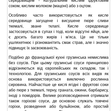
середовищем - натуральним кислим фруктовим
соком, кислим молоком (мацоні) або з оцтом.
Особливо часто використовується як кисле
середовище загущене і висушене пюре сливи
ткемалі, зване тклапі. Кисле середовище
застосовується в супах і тоді, коли відсутні яйця, але
є досить багато жирів і м'яса. Це не тільки
ушляхетнює і різноманітить смак страв, але і значно
підвищує їх засвоюваність.
Подібно до французької кухні грузинська немислима
без соусів. При цьому грузинські соуси принципово
відрізняються від європейських як складом, так і
технологією. Для грузинських соусів всіх видів як
основа використовується виключно рослинна
сировина. Найчастіше це кислі ягідні і фруктові соки
або пюре з ткемалі, терну, граната, ожини, барбарису,
іноді з помідорів. Велике розповсюдження отримали
також горіхові соуси, де основою служать товчені
горіхи, розведення або бульйоном, або простий