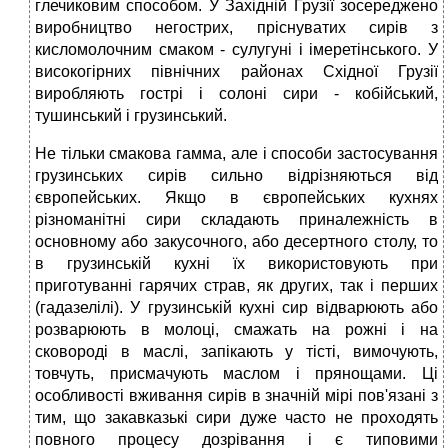
глечиковим способом. У Західній Грузії зосереджено
виробництво негострих, пріснуватих сирів з
кисломолочним смаком - сулугуні і імеретінського. У
високогірних північних районах Східної Грузії
виробляють гострі і солоні сири - кобійський,
тушинський і грузинський.
Не тільки смакова гамма, але і способи застосування
грузинських сирів сильно відрізняються від
європейських. Якщо в європейських кухнях
різноманітні сири складають приналежність в
основному або закусочного, або десертного столу, то
в грузинській кухні їх використовують при
приготуванні гарячих страв, як других, так і перших
(гадазелілі). У грузинській кухні сир відварюють або
розварюють в молоці, смажать на рожні і на
сковороді в маслі, запікають у тісті, вимочують,
товчуть, присмачують маслом і прянощами. Ці
особливості вживання сирів в значній мірі пов'язані з
тим, що закавказькі сири дуже часто не проходять
повного процесу дозрівання і є типовими