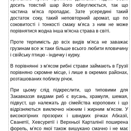
досить товстий шар його обвуглюється, так що
частина м'яса пропадає. Зате усередині такий
достаток соку, такий неповторний аромат, що по
соковитості і тонкості смаку м'яса з ним не може
порівнятися жодна інша м'ясна страва в світі.
Проте терпимість до всіх видів м'яса не заважає
грузинам все ж таки більше всього любити яловичину
і свійську птицю - індичку і курку.
В порівнянні з м'ясом рибні страви займають в Грузії
порівняно скромне місце, і лише в окремих районах,
розташованих поблизу річок.
При цьому слід підкреслити, що типовими для
Закавказзя видами риб є вусань, храмуля, шемая,
підвуст, що належать до сімейства коропових і що
відрізняються виключно ніжним і жирним м'ясом. У
високогірних прозорих і швидких річках Абхазії,
Сванетії, Хевсуретії і Верхньої Карталінії поширена
форель, м'ясо якої також вишукано смачно і не має