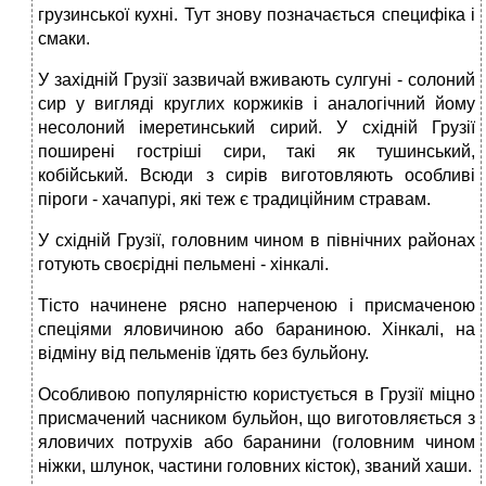
грузинської кухні. Тут знову позначається специфіка і
смаки.
У західній Грузії зазвичай вживають сулгуні - солоний
сир у вигляді круглих коржиків і аналогічний йому
несолоний імеретинський сирий. У східній Грузії
поширені гостріші сири, такі як тушинський,
кобійський. Всюди з сирів виготовляють особливі
піроги - хачапурі, які теж є традиційним стравам.
У східній Грузії, головним чином в північних районах
готують своєрідні пельмені - хінкалі.
Тісто начинене рясно наперченою і присмаченою
спеціями яловичиною або бараниною. Хінкалі, на
відміну від пельменів їдять без бульйону.
Особливою популярністю користується в Грузії міцно
присмачений часником бульйон, що виготовляється з
яловичих потрухів або баранини (головним чином
ніжки, шлунок, частини головних кісток), званий хаши.