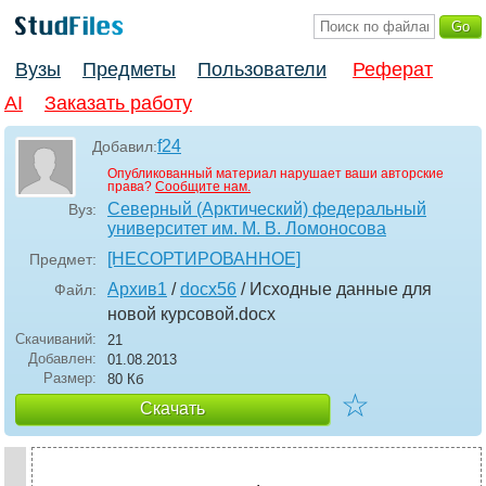
Вузы
Предметы
Пользователи
Реферат
AI
Заказать работу
f24
Добавил:
Опубликованный материал нарушает ваши авторские
права?
Сообщите нам.
Северный (Арктический) федеральный
Вуз:
университет им. М. В. Ломоносова
[НЕСОРТИРОВАННОЕ]
Предмет:
Архив1
/
docx56
/ Исходные данные для
Файл:
новой курсовой
.docx
Скачиваний:
21
Добавлен:
01.08.2013
Размер:
80 Кб
☆
Скачать