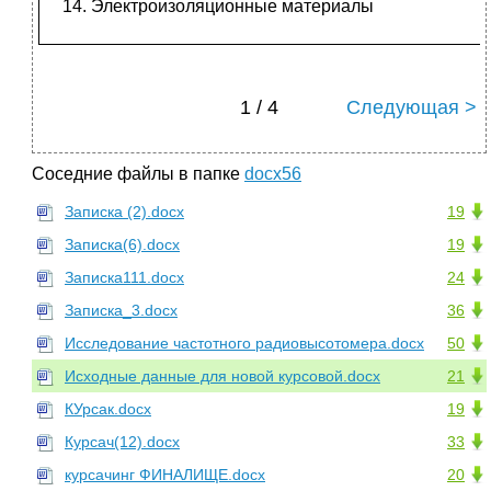
Электроизоляционные материалы
1 / 4
Следующая >
Соседние файлы в папке
docx56
Записка (2).docx
19
Записка(6).docx
19
Записка111.docx
24
Записка_3.docx
36
Исследование частотного радиовысотомера.docx
50
Исходные данные для новой курсовой.docx
21
КУрсак.docx
19
Курсач(12).docx
33
курсачинг ФИНАЛИЩЕ.docx
20