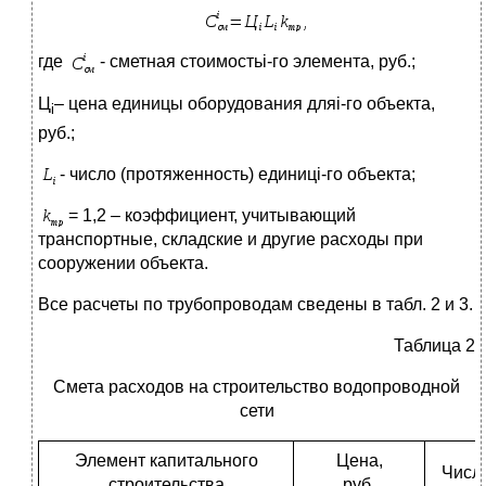
где
- сметная стоимостьi-го элемента, руб.;
Ц
– цена единицы оборудования дляi-го объекта,
i
руб.;
- число (протяженность) единицi-го объекта;
= 1,2 – коэффициент, учитывающий
транспортные, складские и другие расходы при
сооружении объекта.
Все расчеты по трубопроводам сведены в табл. 2 и 3.
Таблица 2
Смета расходов на строительство водопроводной
сети
Элемент капитального
Цена,
Числ
строительства
руб.