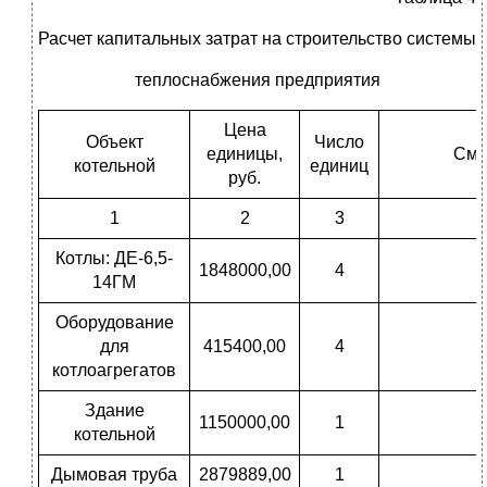
Расчет капитальных затрат на строительство системы
теплоснабжения предприятия
Цена
Объект
Число
единицы,
Сме
котельной
единиц
руб.
1
2
3
Котлы: ДЕ-6,5-
1848000,00
4
14ГМ
Оборудование
для
415400,00
4
котлоагрегатов
Здание
1150000,00
1
котельной
Дымовая труба
2879889,00
1