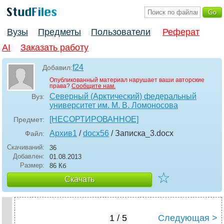
Вузы
Предметы
Пользователи
Реферат
AI
Заказать работу
f24
Добавил:
Опубликованный материал нарушает ваши авторские
права?
Сообщите нам.
Северный (Арктический) федеральный
Вуз:
университет им. М. В. Ломоносова
[НЕСОРТИРОВАННОЕ]
Предмет:
Архив1
/
docx56
/ Записка_3
.docx
Файл:
Скачиваний:
36
Добавлен:
01.08.2013
Размер:
86 Кб
☆
Скачать
1 / 5
Следующая >