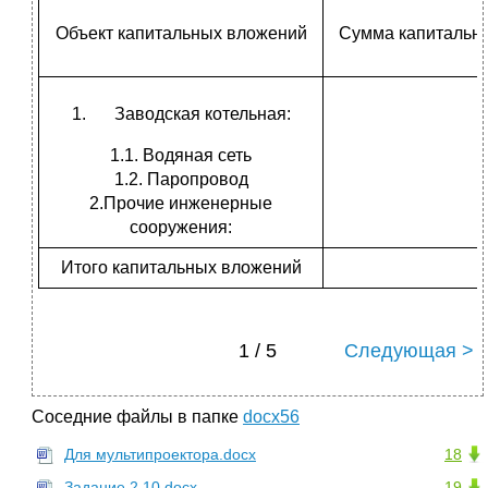
Объект капитальных вложений
Сумма капитальны
Заводская котельная:
1.1. Водяная сеть
1.2. Паропровод
1
2.Прочие инженерные
сооружения:
Итого капитальных вложений
2
1 / 5
Следующая >
Соседние файлы в папке
docx56
Для мультипроектора.docx
18
Задание 2.10.docx
19