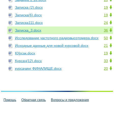
Записка (2).docx
19
Записка(6).docx
19
Записка111.docx
24
Записка_3.docx
36
Исследование частотного радиовысотомера.docx
50
Исходные данные для новой курсовой.docx
21
КУрсак.docx
19
Курсач(12).docx
33
курсачинг ФИНАЛИЩЕ.docx
20
Помощь
Обратная связь
Вопросы и предложения
Пользовательское соглашение
Политика конфиденциальности