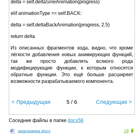
delta = self.deltaSineAnimation(progress)
elif animationType == self.BACK:
delta = self.deltaBackAnimation(progress, 2.5)
return delta
Из описанных фрагментов кода, видно, что кроме
лёгкости добавления новых анимирующих функций,
так же просто добавлять всякого рода
модифицирующие функции, к которым относятся
обратные функции. Это ещё больше расширяет
возможности разрабатываемого компонента.
< Предыдущая
5 / 6
Следующая >
Соседние файлы в папке
docx56
диаграмма.docx
18