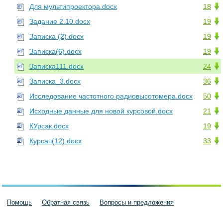
Для мультипроектора.docx
18
Задание 2.10.docx
19
Записка (2).docx
19
Записка(6).docx
19
Записка111.docx
24
Записка_3.docx
36
Исследование частотного радиовысотомера.docx
50
Исходные данные для новой курсовой.docx
21
КУрсак.docx
19
Курсач(12).docx
33
Помощь
Обратная связь
Вопросы и предложения