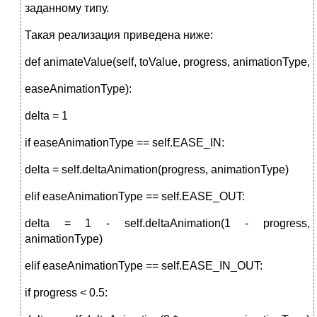
заданному типу.
Такая реализация приведена ниже:
def animateValue(self, toValue, progress, animationType,
easeAnimationType):
delta = 1
if easeAnimationType == self.EASE_IN:
delta = self.deltaAnimation(progress, animationType)
elif easeAnimationType == self.EASE_OUT:
delta = 1 - self.deltaAnimation(1 - progress,
animationType)
elif easeAnimationType == self.EASE_IN_OUT:
if progress < 0.5: