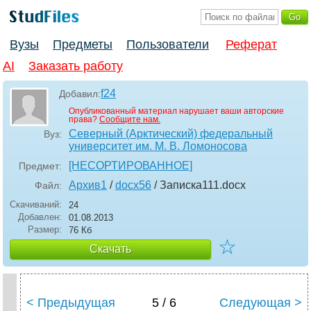
Вузы
Предметы
Пользователи
Реферат
AI
Заказать работу
f24
Добавил:
Опубликованный материал нарушает ваши авторские
права?
Сообщите нам.
Северный (Арктический) федеральный
Вуз:
университет им. М. В. Ломоносова
[НЕСОРТИРОВАННОЕ]
Предмет:
Архив1
/
docx56
/ Записка111
.docx
Файл:
Скачиваний:
24
Добавлен:
01.08.2013
Размер:
76 Кб
☆
Скачать
< Предыдущая
5 / 6
Следующая >