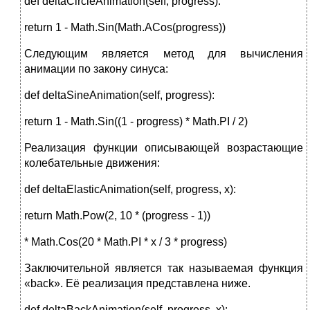
def deltaCircleAnimation(self, progress):
return 1 - Math.Sin(Math.ACos(progress))
Следующим является метод для вычисления
анимации по закону синуса:
def deltaSineAnimation(self, progress):
return 1 - Math.Sin((1 - progress) * Math.PI / 2)
Реализация функции описывающей возрастающие
колебательные движения:
def deltaElasticAnimation(self, progress, x):
return Math.Pow(2, 10 * (progress - 1))
* Math.Cos(20 * Math.PI * x / 3 * progress)
Заключительной является так называемая функция
«back». Её реализация представлена ниже.
def deltaBackAnimation(self, progress, x):