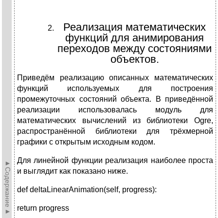
Реализация математических
функций для анимирования
переходов между состояниями
объектов.
Приведём реализацию описанных математических
функций используемых для построения
промежуточных состояний объекта. В приведённой
реализации использовалась модуль для
математических вычислений из библиотеки Ogre,
распространённой библиотеки для трёхмерной
графики с открытым исходным кодом.
Для линейной функции реализация наиболее проста
►Содержание►
и выглядит как показано ниже.
def deltaLinearAnimation(self, progress):
return progress