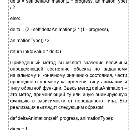
delta = self.deltaAnimation(2 * progress, animationType)
/ 2
else:
delta = (2 - self.deltaAnimation(2 * (1 - progress),
animationType)) / 2
return int(toValue * delta)
Приведённый метод вычисляет значение величины
определяющей состояние объекта по заданному
начальному и конечному значению состояния, части
прошедшего промежутка времени, типу анимации и
типу обратной функции. Здесь метод deltaAnimation –
это метод применяющий ту или иную анимирующую
функцию в зависимости от переданного типа. Его
реализация выглядит следующим образом:
def deltaAnimation(self, progress, animationType):
delta = 1