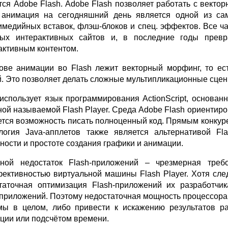
тся Adobe Flash. Adobe Flash позволяет работать с вектор
 анимация на сегодняшний день является одной из са
имедийных вставок, флэш-блоков и спец. эффектов. Все ч
ых интерактивных сайтов и, в последние годы прев
активным контентом.
ове анимации во Flash лежит векторный морфинг, то ес
й. Это позволяет делать сложные мультипликационные сцен
 использует язык программирования ActionScript, основа
ой называемой Flash Player. Среда Adobe Flash ориентиро
тся возможность писать полноценный код. Прямым конкуренто
логия Java-апплетов также является альтернативой Fl
ности и простоте создания графики и анимации.
ной недостаток Flash-приложений – чрезмерная требо
ективностью виртуальной машины Flash Player. Хотя след
таточная оптимизация Flash-приложений их разработчи
-приложений. Поэтому недостаточная мощность процессора
мы в целом, либо привести к искажению результатов р
ции или подсчётом времени.