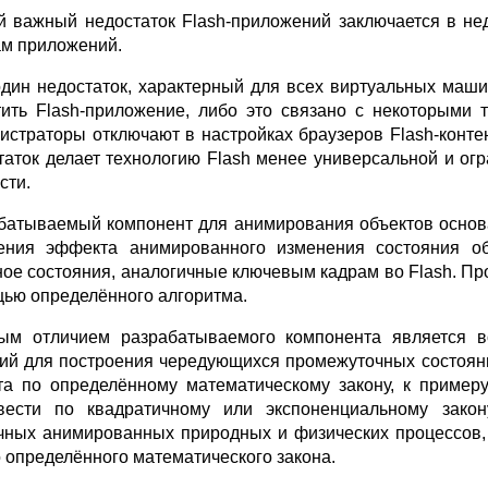
й важный недостаток Flash-приложений заключается в не
ам приложений.
дин недостаток, характерный для всех виртуальных машин
тить Flash-приложение, либо это связано с некоторыми 
истраторы отключают в настройках браузеров Flash-контен
таток делает технологию Flash менее универсальной и ог
сти.
батываемый компонент для анимирования объектов основан 
ения эффекта анимированного изменения состояния об
ное состояния, аналогичные ключевым кадрам во Flash. П
ью определённого алгоритма.
ым отличием разрабатываемого компонента является в
ий для построения чередующихся промежуточных состояни
та по определённому математическому закону, к пример
вести по квадратичному или экспоненциальному закон
чных анимированных природных и физических процессов, 
о определённого математического закона.