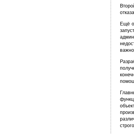
Второ
отказ
Ещё о
запус
админ
недос
важно
Разра
получ
конеч
помощ
Главн
функц
объек
произ
разли
строг