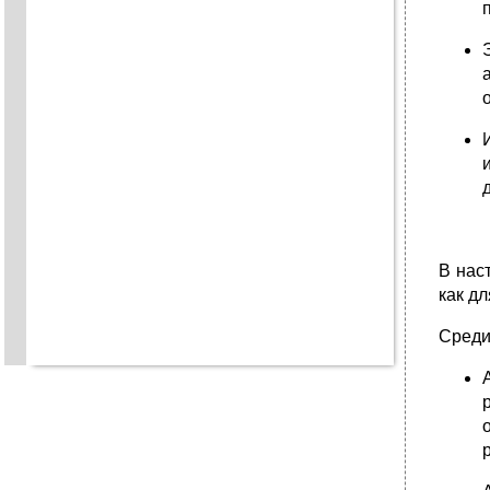
В нас
как д
Среди