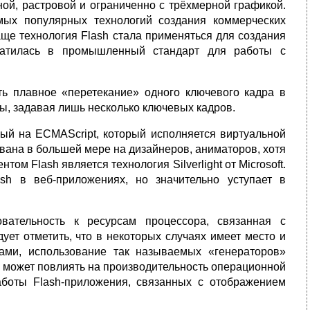
ной, растровой и ограниченно с трёхмерной графикой.
мых популярных технологий создания коммерческих
аще технология Flash стала применяться для создания
ратилась в промышленный стандарт для работы с
ть плавное «перетекание» одного ключевого кадра в
ы, задавая лишь несколько ключевых кадров.
нный на ECMAScript, который исполняется виртуальной
вана в большей мере на дизайнеров, аниматоров, хотя
м Flash является технология Silverlight от Microsoft.
ash в веб-приложениях, но значительно уступает в
вательность к ресурсам процессора, связанная с
ует отметить, что в некоторых случаях имеет место и
ками, использование так называемых «генераторов»
 может повлиять на производительность операционной
аботы Flash-приложения, связанных с отображением