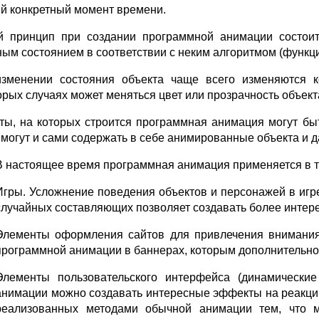
й конкретный момент времени.
 принцип при создании программной анимации состоит
ным состоянием в соответствии с неким алгоритмом (функци
зменении состояния объекта чаще всего изменяются ко
орых случаях может меняться цвет или прозрачность объект
ты, на которых строится программная анимация могут быть
, а могут и сами содержать в себе анимированные объекта и
В настоящее время программная анимация применяется в та
Игры. Усложнение поведения объектов и персонажей в игр
случайных составляющих позволяет создавать более интер
Элементы оформления сайтов для привлечения внимания
программной анимации в баннерах, которым дополнительное
Элементы пользовательского интерфейса (динамические
анимации можно создавать интересные эффекты на реакци
реализованных методами обычной анимации тем, что м