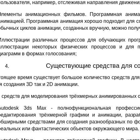
пользователя, например, отслеживая направления движени
Элементы анимационных фильмов. Программная анима
анимацией. Программная анимация хорошо подходит для со
обычных циклов анимации, созданных вручную, можно полу
Иллюстрации различных процессов для обучающих прог
иллюстрации некоторых физических процессов и для п
диаграмм в формах голосования;
Существующие средства для со
тоящее время существует большое количество средств для
ля создания 3D так и 2D анимации.
 средств для моделирования трёхмерных анимированных о
Autodesk 3ds Max - полнофункциональная професси
редактирования трёхмерной графики и анимации, разра
обширными средствами для создания разнообразных по ф
реальных или фантастических объектов окружающего мира.