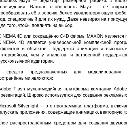
Autodesk Maya — редактор трёхмерной графики. В наст
телевидении. Важная особенность Maya — её открыто
преобразовать её в версию, более удовлетворяющую требо
код, специфичный для их нужд. Даже невзирая на присущую
для того, чтобы повлиять на выбор.
CINEMA 4D или сокращённо C4D фирмы MAXON является па
CINEMA 4D является универсальной комплексной прогр
эффектов и объектов. Поддержка анимации и высококач
интерфейсом, чем у аналогов, и встроенной поддержко
русскоязычной аудитории.
и средств предназначенных для моделирования 
остранёнными являются:
Adobe Flash мультимедийная платформа компании Adobe
презентаций. Широко используется для создания рекламных 
Microsoft Silverlight — это программная платформа, включ
запускать приложения, содержащие анимацию, векторную гр
лее распространённым средством для создания двумер