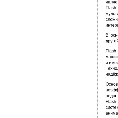
являе
Flash
мульт
сложн
интер
В осн
друго
Flash
машин
и имее
Техно
надёж
Основ
неэфф
недос
Flash
систе
анима