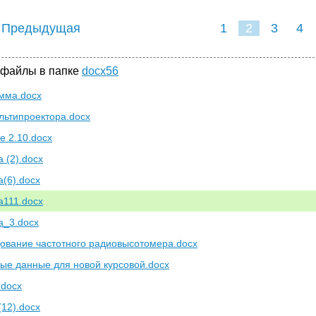
 Предыдущая
1
2
3
4
 файлы в папке
docx56
мма.docx
льтипроектора.docx
е 2.10.docx
 (2).docx
а(6).docx
а111.docx
а_3.docx
ование частотного радиовысотомера.docx
ые данные для новой курсовой.docx
.docx
(12).docx