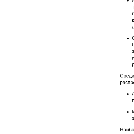
Сред
распр
Наибо