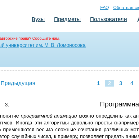
FAQ
Обратная св
Вузы
Предметы
Пользователи
авторские права?
Сообщите нам.
й университет им. М. В. Ломоносова
 Предыдущая
1
2
3
4
Программна
 понятие
программной анимации
можно определить как ан
итмов. Иногда эти алгоритмы довольно просты (например
а применяются весьма сложные сочетания различных мат
атор случайных чисел, к примеру, позволяет придать ани