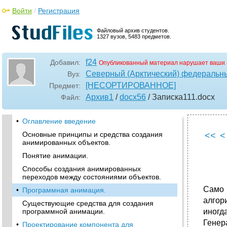
Войти
/
Регистрация
Файловый архив студентов.
1327 вузов, 5483 предметов.
f24
Добавил:
Опубликованный материал нарушает ваши 
Северный (Арктический) федеральны
Вуз:
[НЕСОРТИРОВАННОЕ]
Предмет:
Архив1
/
docx56
/ Записка111
.docx
Файл:
•
Оглавление введение
Основные принципы и средства создания
<<
<
анимированных объектов.
Понятие анимации.
Способы создания анимированных
переходов между состояниями объектов.
Само
•
Программная анимация.
алгор
Существующие средства для создания
программной анимации.
иногд
Генер
•
Проектирование компонента для