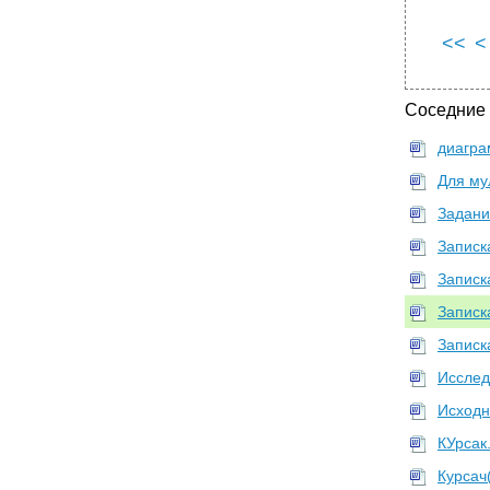
<<
<
Соседние
диагра
Для му
Задани
Записка
Записк
Записк
Записк
Исслед
Исходн
КУрсак
Курсач