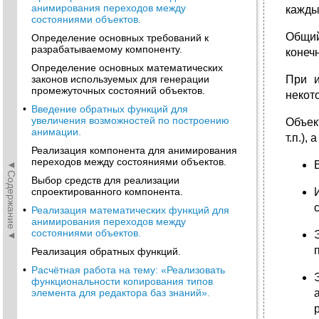
анимирования переходов между
кажды
состояниями объектов.
Общий
Определение основных требований к
разрабатываемому компоненту.
конеч
Определение основных математических
законов используемых для генерации
При и
промежуточных состояний объектов.
некот
•
Введение обратных функций для
увеличения возможностей по построению
Объек
анимации.
т.п.)
Реализация компонента для анимирования
переходов между состояниями объектов.
◄Содержание◄
Выбор средств для реализации
спроектированного компонента.
•
Реализация математических функций для
анимирования переходов между
состояниями объектов.
Реализация обратных функций.
•
Расчётная работа на тему: «Реализовать
функциональности копирования типов
элемента для редактора баз знаний».