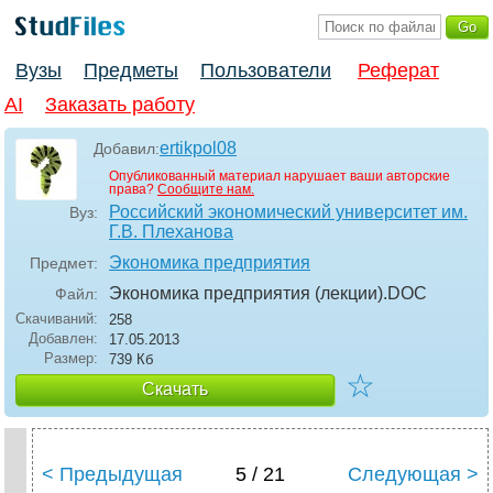
Вузы
Предметы
Пользователи
Реферат
AI
Заказать работу
ertikpol08
Добавил:
Опубликованный материал нарушает ваши авторские
права?
Сообщите нам.
Российский экономический университет им.
Вуз:
Г.В. Плеханова
Экономика предприятия
Предмет:
Экономика предприятия (лекции)
.DOC
Файл:
Скачиваний:
258
Добавлен:
17.05.2013
Размер:
739 Кб
☆
Скачать
< Предыдущая
5 / 21
Следующая >