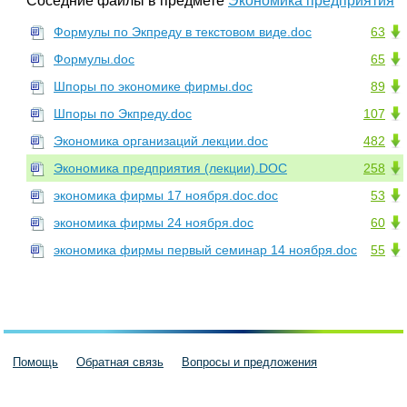
Соседние файлы в предмете
Экономика предприятия
Формулы по Экпреду в текстовом виде.doc
63
Формулы.doc
65
Шпоры по экономике фирмы.doc
89
Шпоры по Экпреду.doc
107
Экономика организаций лекции.doc
482
Экономика предприятия (лекции).DOC
258
экономика фирмы 17 ноября.doc.doc
53
экономика фирмы 24 ноября.doc
60
экономика фирмы первый семинар 14 ноября.doc
55
Помощь
Обратная связь
Вопросы и предложения
Пользовательское соглашение
Политика конфиденциальности