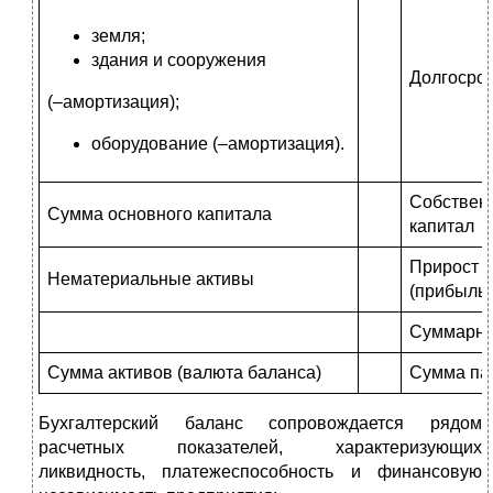
земля;
здания и сооружения
Долгосроч
(–амортизация);
оборудование (–амортизация).
Собствен
Сумма основного капитала
капитал
Прирост с
Нематериальные активы
(прибыль)
Суммарны
Сумма активов (валюта баланса)
Сумма пас
Бухгалтерский баланс сопровождается рядом
расчетных показателей, характеризующих
ликвидность, платежеспособность и финансовую