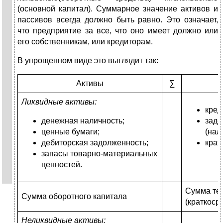
(основной капитал). Суммарное значение активов и
пассивов всегда должно быть равно. Это означает,
что предприятие за все, что оно имеет должно или
его собственникам, или кредиторам.
В упрощенном виде это выглядит так:
Активы
∑
Ликвидные активы:
кред
денежная наличность;
задо
ценные бумаги;
(нало
дебиторская задолженность;
крат
запасы товарно-материальных
ценностей.
Сумма те
Сумма оборотного капитала
(краткоср
Неликвидные активы: