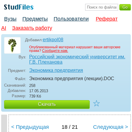
Вузы
Предметы
Пользователи
Реферат
AI
Заказать работу
ertikpol08
Добавил:
Опубликованный материал нарушает ваши авторские
права?
Сообщите нам.
Российский экономический университет им.
Вуз:
Г.В. Плеханова
Экономика предприятия
Предмет:
Экономика предприятия (лекции)
.DOC
Файл:
Скачиваний:
258
Добавлен:
17.05.2013
Размер:
739 Кб
☆
Скачать
< Предыдущая
18 / 21
Следующая >