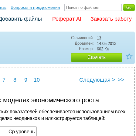
язь
Вопросы и предложения
Добавить файлы
Реферат AI
Заказать работу
Скачиваний:
13
Добавлен:
14.05.2013
Размер:
602 Кб
☆
Скачать
7
8
9
10
Следующая >
>>
 моделях экономического роста.
ских показателей обеспечивается использованием всех
делях неодинаков и иллюстрируется таблицей:
Ср.уровень