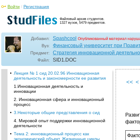
Войти
/
Регистрация
Файловый архив студентов.
1327 вузов, 5479 предметов.
Spashcool
Добавил:
Опубликованный материал наруша
Финансовый университет при Прави
Вуз:
Стратегия инновационной деятельно
Предмет:
SID1
.DOC
Файл:
•
Лекция № 1 сид 20.02.96 Инновационная
деятельность и закономерности ее развития
<<
<
1.Инновационная деятельность и
инновации
2. Инновационная сфера и инновационный
процесс
•
3.Некоторые общие представления о сид
Разви
4. Мировой опыт поддержки инновационной
факто
деятельности
•
Тема 2: инновационный процесс как
Факт
экономический объект. Жизненные циклы