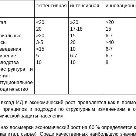
экстенсивная
интенсивная
инновационн
тал
<20
»20
>20
20
17-18
15
риальные
>20
15
6-7
рсы
3-5
20
>40
введения
>15
10
6-7
ирение
5
6-7
6-7
зводства
10
10
8
аструктура и
етинг
итуциональное
нодательство
 вклад ИД в экономический рост проявляется как в прямо
 принципов и подходов по структурным изменениям в об
мической защиты населения.
анах восьмерки экономический рост на 60 % определяется
, капитал, сырье). Среди качественных наибольшую значи