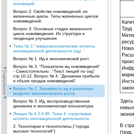
инноваций
Вопрос 2: Свойства нововведений, их
жизненные циклы. Типы жизненных циклов
нововведений.
Капи
Труд
Вопрос 3: Основные стадии жизненного
цикла нововведения. Их структура и
Мате
тенденции улучшения
ресу
•
Тема № 3 “ макроэкономические аспекты
Ново
инновационной деятельности (ид) .”
Расш
Вопрос № 1. Ид и экономический рост.
прои
Вопрос № 3. ”Показатели жц нововведений”
◄Содержание◄
Инфр
- Самостоятельно : “Текст лекций по сид”
марк
стр.10-12. Вопрос № 4. ”Динамика прибыли
и объем продаж нововведений”.
Инст
зако
•
Вопрос № 2. Значимость ид в различных
моделях экономического роста.
Здесь
Вопрос № 3. Ид, воспроизводственная
динамика и экономическая конъюнктура.
новых
•
Лекция № 4 2.4.96. Тема 4: отраслевые
эконо
аспекты инновационной деятельности
В стр
2. Технопарки и технополисы (“города
высоких технологий”)
(труд