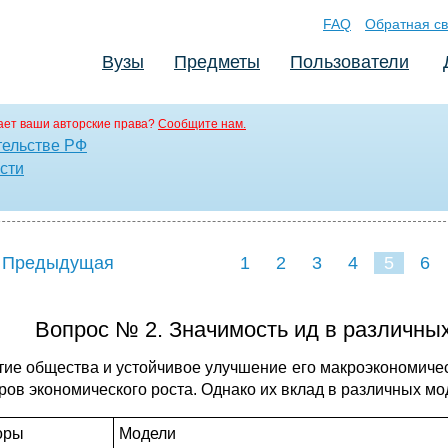
FAQ
Обратная св
Вузы
Предметы
Пользователи
ет ваши авторские права?
Сообщите нам.
тельстве РФ
сти
 Предыдущая
1
2
3
4
5
6
Вопрос № 2. Значимость ид в различных
тие общества и устойчивое улучшение его макроэкономиче
ров экономического роста. Однако их вклад в различных мо
оры
Модели