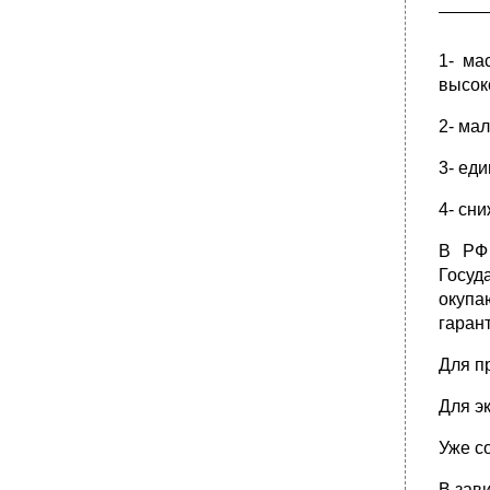
1- ма
высок
2- ма
3- ед
4- сн
В РФ 
Госуд
окупа
гарант
Для п
Для э
Уже с
В зав