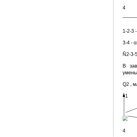
4
1-2-3
3-4 -
Ñ2-3-
В зав
умень
Q2 , м
1
4