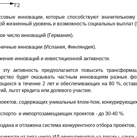
Г2
ссовые инновации, которые способствуют значительном
ой жизненный уровень и возможность социальных выплат (
лое число инноваций (Германия).
иничные инновации (Испания, Финляндия).
ижение инноваций и инвестиционной активности.
эту активность предполагается повысить трансформац
арство будет оказывать частным инновациям разные фо
ющихся в течение 2 лет и обеспечивающих на 80 %, оста
ий, льгот кредита или долевого участия.
роектов, содержащих уникальные know-how, конкурирующих
кспорто- и импортозамещающих проектов - до 30-40 %.
оздана и отлажена система конкурентного отбора проектов, 
исимости от типа цикла ИД ориентируется на товары, слуги,