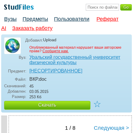
Вузы
Предметы
Пользователи
Реферат
AI
Заказать работу
Upload
Добавил:
Опубликованный материал нарушает ваши авторские
права?
Сообщите нам.
Уральский государственный университет
Вуз:
физической культуры
[НЕСОРТИРОВАННОЕ]
Предмет:
ВКР
.doc
Файл:
Скачиваний:
45
Добавлен:
03.05.2015
Размер:
253 Кб
☆
Скачать
1 / 8
Следующая >