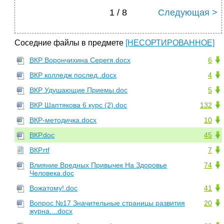
1 / 8
Следующая >
Соседние файлы в предмете
[НЕСОРТИРОВАННОЕ]
ВКР Ворончихина Серегя.docx
6
ВКР колледж послед..docx
4
ВКР Удушающие Приемы.doc
5
ВКР Шаптякова 6 курс (2).doc
132
ВКР-методичка.docx
10
ВКР.doc
45
ВКР.rtf
7
Влияние Вредных Привычек На Здоровье
74
Человека.doc
Вожатому!.doc
41
Вопрос №17 Значительные страницы развития
20
журна....docx