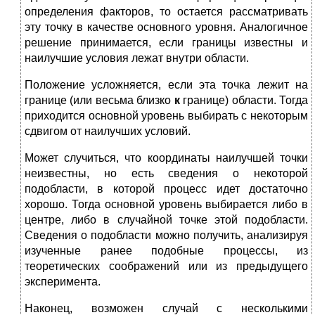
определения факторов, то остается рассматривать
эту точку в ка­честве основного уровня. Аналогичное
решение принимается, если границы известны и
наилучшие условия лежат внутри об­ласти.
Положение усложняется, если эта точка лежит на
границе (или весьма близко
к
границе) области. Тогда
приходится ос­новной уровень выбирать с некоторым
сдвигом от наилучших условий.
Может случиться, что координаты наилучшей точки
неиз­вестны, но есть сведения о некоторой
подобласти, в которой про­цесс идет достаточно
хорошо. Тогда основной
уровень выбира­ется либо в
центре, либо в случайной точке этой подобласти.
Сведения о подобласти можно получить, анализируя
изученные ра­нее подобные процессы, из
теоретических соображений или из предыдущего
эксперимента.
Наконец, возможен случай с несколькими