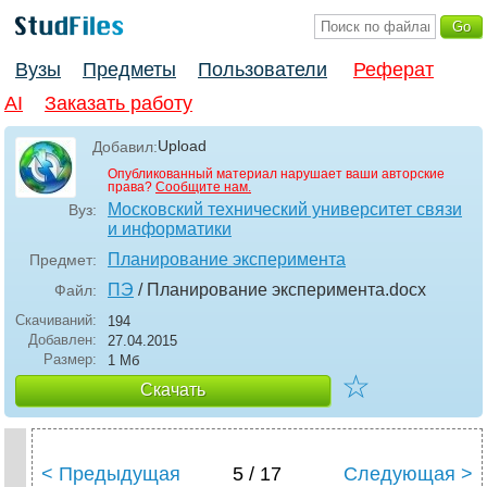
Вузы
Предметы
Пользователи
Реферат
AI
Заказать работу
Upload
Добавил:
Опубликованный материал нарушает ваши авторские
права?
Сообщите нам.
Московский технический университет связи
Вуз:
и информатики
Планирование эксперимента
Предмет:
ПЭ
/ Планирование эксперимента
.docx
Файл:
Скачиваний:
194
Добавлен:
27.04.2015
Размер:
1 Мб
☆
Скачать
< Предыдущая
5 / 17
Следующая >