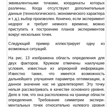
эквивалентными точками, координаты которых
различны. Когда отсутствуют дополнительные
данные (технологического, экономического ха­рактера
и т. д.), выбор произволен. Конечно, если эксперимент
недорог и
требует немного времени, можно
приступить к постро­ению планов экспериментов
вокруг нескольких точек.
Следующий пример иллюстрирует одну из
возможных си­туаций.
На рис. 13 изображена область определения для
двух факто­ров. Кружком отмечены наилучшие
условия, известные из
априорной ин­формации.
Известно
также, что имеется возможность
дальнейшего улучшения параметра оптимизации, а
данное значение нас не удовлетворяет. Эту точку
нельзя рассматривать в качестве основного уровня.
Дело в том, что она рас­положена на границе области
определения. Требование симметрии
экспери­
ментальных точек относительно нулевого уровня