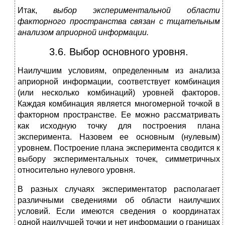
Итак,
выбор экспериментальной области
факторного про­
странства связан с тщательным
анализом априорной информации.
3.6. Выбор основного уровня.
Наилучшим условиям, определен­ным из анализа
априорной информации, соответствует комбинация
(или несколько комбинаций) уровней факторов.
Каждая комбина­ция является многомерной точкой в
факторном пространстве. Ее можно рассматривать
как исходную точку для построения плана
эксперимента. Назовем ее основным (нулевым)
уровнем. Построение плана эксперимента сводится к
выбору эксперимен­тальных точек, симметричных
относительно нулевого уровня.
В разных случаях экспериментатор располагает
различными сведениями об области наилучших
условий. Если имеются сведения о коорди­натах
одной наилучшей точки и нет информации о границах