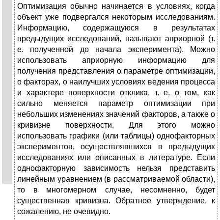
Оптимизация обычно начинается в условиях, когда
объект уже подвергался некоторым исследованиям.
Информацию, со­держащуюся в результатах
предыдущих исследований, называют априорной (т.
е. полученной до начала эксперимента). Можно
использовать априорную информацию для
получения представления о параметре оптимизации,
о факторах, о наилуч­ших условиях ведения процесса
и характере поверхности отклика, т. е. о том, как
сильно меняется параметр оптимизации при
небольших изменениях значений факторов, а также о
кривизне поверхности. Для этого можно
использовать графики (или таб­лицы) однофакторных
экспериментов, осуществлявшихся в пре­дыдущих
исследованиях или описанных в литературе. Если
однофакторную зависимость нельзя представить
линейным урав­нением (в рассматриваемой области),
то в многомерном случае, несомненно, будет
существенная кривизна. Обратное утверж­дение, к
сожалению, не очевидно.