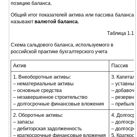
позицию баланса.
Общий итог показателей актива или пассива баланса
называют
валютой баланса.
Таблица 1.1
Схема сальдового баланса, используемого в
российской практике бухгалтерского учета
Актив
Пассив
1. Внеоборотные активы:
3. Капитал
– нематериальные активы
– уставный
– основные средства
– добавочн
– незавершенное строительство
– резервны
– долгосрочные финансовые вложения
– прибыль 
2. Оборотные активы:
4. Долгоср
– запасы
– долгоср
– дебиторская задолженность
– долгоср
– краткосрочные финансовые вложения
5. Краткос