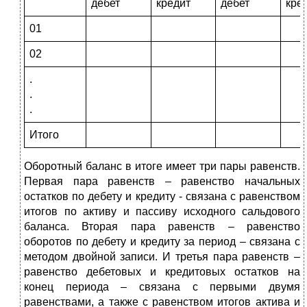
дебет
кредит
дебет
кре
01
02
.
.
.
Итого
Оборотный баланс в итоге имеет три пары равенств.
Первая пара равенств – равенство начальных
остатков по дебету и кредиту - связана с равенством
итогов по активу и пассиву исходного сальдового
баланса. Вторая пара равенств – равенство
оборотов по дебету и кредиту за период – связана с
методом двойной записи. И третья пара равенств –
равенство дебетовых и кредитовых остатков на
конец периода – связана с первыми двумя
равенствами, а также с равенством итогов актива и