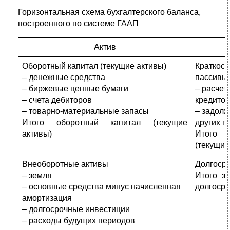
Горизонтальная схема бухгалтерского баланса,
построенного по системе ГААП
Актив
Оборотный капитал (текущие активы)
Краткос
– денежные средства
пассивы
– биржевые ценные бумаги
– расчет
– счета дебиторов
кредито
– товарно-материальные запасы
– задолж
Итого оборотный капитал (текущие
других п
активы)
Итого к
(текущие
Внеоборотные активы
Долгосро
– земля
Итого з
– основные средства минус начисленная
долгосро
амортизация
– долгосрочные инвестиции
– расходы будущих периодов