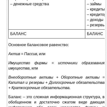
– денежные средства
– займы
– кредиты
– кредитор
– доходы 
– резервы
БАЛАНС
БАЛАНС
Основное балансовое равенство:
Актив = Пассив
, или
Имущество фирмы = источники образования
имущества
, или
Внеоборотные активы + Оборотные активы =
Капитал и резервы + Долгосрочные обязательства
+ Краткосрочные обязательства.
Баланс – это сложная информационная структура, в
обобщенном и достаточно сжатом виде дающая