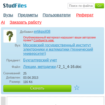
Вузы
Предметы
Пользователи
Реферат
AI
Заказать работу
ertikpol08
Добавил:
Опубликованный материал нарушает ваши авторские
права?
Сообщите нам.
Московский государственный институт
Вуз:
электроники и математики (технический
университет)
Бухгалтерский учет
Предмет:
Лекции, методички
/ 2_1_4-16
.doc
Файл:
Скачиваний:
25
Добавлен:
03.04.2013
Размер:
116 Кб
☆
Скачать