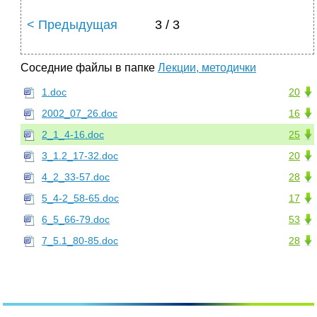
< Предыдущая
3 / 3
Соседние файлы в папке
Лекции, методички
1.doc
20
2002_07_26.doc
16
2_1_4-16.doc
25
3_1.2_17-32.doc
20
4_2_33-57.doc
28
5_4-2_58-65.doc
17
6_5_66-79.doc
53
7_5.1_80-85.doc
28