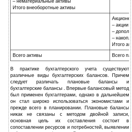
– нематериальные активы
Итого внеоборотные активы
Акционе
– акции
– дополн
– накоп
Итого ак
Всего активы
Всего п
В практике бухгалтерского учета существуют
различные виды бухгалтерских балансов. Причем
следует различать плановые балансы и
бухгалтерские балансы . Впервые балансовый метод
был применен бухгалтерами, однако в дальнейшем
он стал широко использоваться экономистами и
прежде всего в планировании. Плановые балансы
никак не связаны с методом двойной записи,
основная цель их составления состоит в
сопоставлении ресурсов и потребностей, выявлении