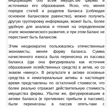
информацию обо всем имуществе фирмы и
источниках его образования. Ясно, что, меняя
порядок статей и разделов баланса (соблюдая
основное балансовое равенство), можно получить
другую группировку информации, может быть, более
удобную для анализа и чтения на определенном
этапе экономического развития, и при этом баланс не
перестанет быть балансом.
Этим неоднократно пользовались отечественные
экономисты, меняя форму баланса. Сумма
начисленного износа была перенесена из пассива
баланса (где она фигурировала как источник
образования хозяйственных средств) в актив, но со
знаком «минус». В результате в активе основные
средства и нематериальные активы в настоящее
время представлены по остаточной стоимости, что
более реально отражает действительную стоимость
имущества фирмы. Убытки же, фигурировавшие в
активе баланса (в противовес прибыли в пассиве),
были перенесены в пассив опять-таки с