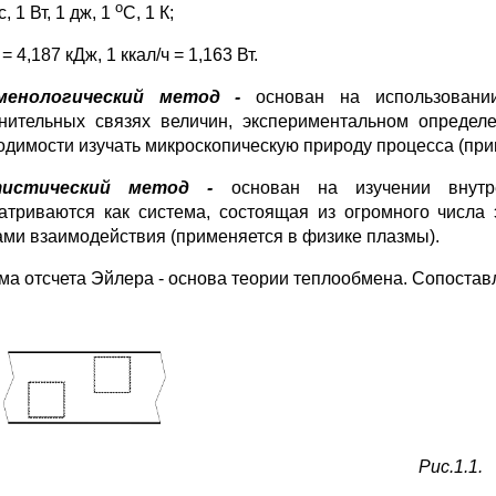
o
 с, 1 Вт, 1 дж, 1
С, 1 К;
 = 4,187 кДж, 1 ккал/ч = 1,163 Вт.
менологический метод -
основан на использовании
нительных связях величин, экспериментальном определе
одимости изучать микроскопическую природу процесса (при
ти
c
тический метод -
основан на изучении внут
атриваются как система, состоящая из огромного числа
ами взаимодействия (применяется в физике плазмы).
а отсчета Эйлера - основа теории теплообмена. Сопоставлен
Рис.1.1.