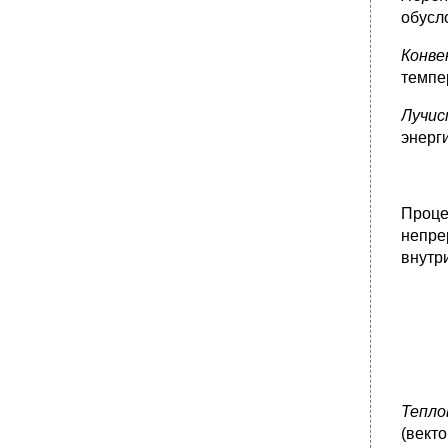
обусл
Конв
темпе
Лучис
энерги
Проце
непре
внутри
Тепло
(вект