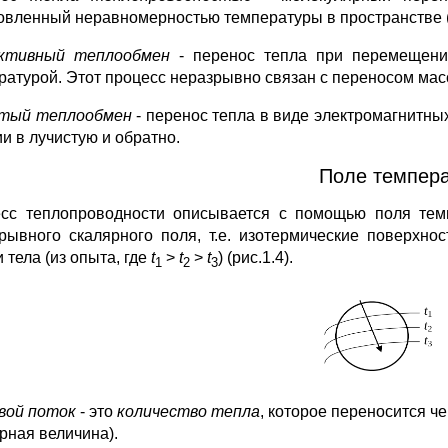
овленный неравномерностью температуры в пространстве 
ективный теплообмен
- перенос тепла при перемещени
ратурой. Этот процесс неразрывно связан с переносом мас
тый теплообмен
- перенос тепла в виде электромагнитн
и в лучистую и обратно.
Поле темпер
сс теплопроводности описывается с помощью поля те
рывного скалярного поля, т.е. изотермические поверхно
 тела (из опыта, где
t
>
t
>
t
) (рис.1.4).
1
2
3
вой поток
- это
количество тепла
, которое переносится ч
орная величина).