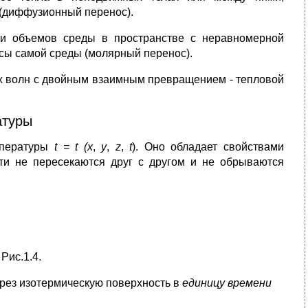
(диффузионный перенос).
и объемов среды в пространстве с неравномерной
сы самой среды (молярный перенос).
ых волн с двойным взаимным превращением - тепловой
атуры
мпературы
t = t (x
,
y
,
z
,
t
). Оно обладает свойствами
сти не пересекаются друг с другом и не обрываются
Рис.1.4.
ерез изотермическую поверхность в
единицу времени