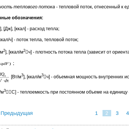
ость теплового потока
- тепловой поток, отнесенный к 
ные обозначения:
], [Дж], [ккал] - расход тепла;
 ккал/ч] - поток тепла, тепловой поток;
2
2
/м
], [ккал/м
ч] - плотность потока тепла (зависит от ориен
;
3
3
[Вт/м
],
[ккал/м
ч] - объемная мощность внутренних ис
3
/м
С] - теплоемкость при постоянном объеме на единицу
 Предыдущая
1
2
3
4