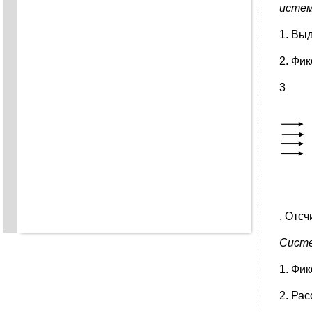
истем
1. Вы
2. Фи
3
. Отс
Систе
1. Фи
2. Ра