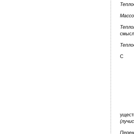
Тепло
Массо
Тепло
смысла
Тепло
С
ущест
(лучи
Пере