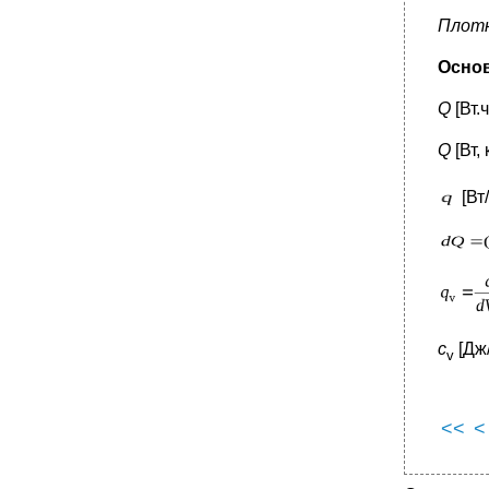
Плотн
Основ
Q
[Вт.ч
Q
[Вт,
[Вт
с
[Дж
v
<<
<