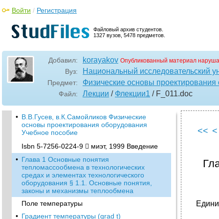
Войти
/
Регистрация
Файловый архив студентов.
1327 вузов, 5478 предметов.
korayakov
Добавил:
Опубликованный материал наруша
Национальный исследовательский у
Вуз:
Физические основы проектирования
Предмет:
Лекции
/
Флекции1
/ F_011
.doc
Файл:
•
В.В.Гусев, в.К.Самойликов Физические
основы проектирования оборудования
<<
<
Учебное пособие
Isbn 5-7256-0224-9  миэт, 1999 Введение
•
Глава 1 Основные понятия
Гл
тепломассообмена в технологических
средах и элементах технологического
оборудования § 1.1. Основные понятия,
законы и механизмы теплообмена
Едини
Поле температуры
•
Градиент температуры (qrad t)