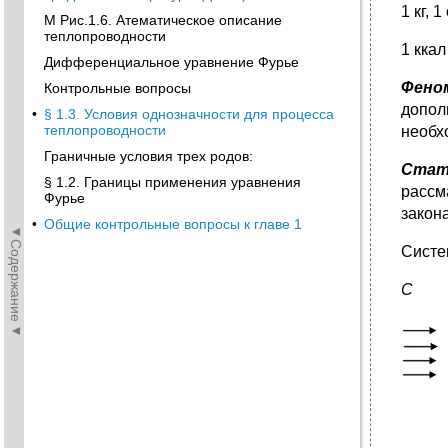
1 кг, 1
М Рис.1.6. Атематическое описание
теплопроводности
1 ккал
Дифференциальное уравнение Фурье
Фено
Контрольные вопросы
допол
•
§ 1.3. Условия однозначности для процесса
теплопроводности
необх
Граничные условия трех родов:
Ста
§ 1.2. Границы применения уравнения
рассм
Фурье
закон
•
Общие контрольные вопросы к главе 1
◄Содержание◄
Систем
С