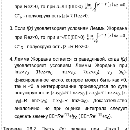
при Re
z
>0, то при
a
=
i
(>0)
,
C"
- полуокружность |
z
|=R Re
z
>0.
R
Если
f(z)
удовлетворяет условиям Леммы Жордана
при Re
z
<0, то при
a
=-
i
(>0)
,
C'"
- полуокружность |z|=R Re
z
<0.
R
Лемма Жордана остается справедливой, когда
f(z)
удовлетворяет условиям Леммы Жордана при
Im
z
>
y
(Rez>x
; Imz<y
; Rez<x
), y
(x
)-
0
0
0
0
0
0
фиксированное число, которое может быть как >0,
так и <0, а интегрирование производится по дуге
полуокружности |
z-iy
|=R Im
z
>
y
(|z-x
|=R Imz>
x
; |z-
0
0
0
0
iy
|=R Imz<
y
; |z-x
|=R Imz<
x
). Доказательство
0
0
0
0
аналогично, но при оценке интеграла следует
i


i

сделать замену =
Re
+iy
( =
Re
+x
).
0
0
Теорема
26
.2
Пусть
f(x)
задана при -<x< и