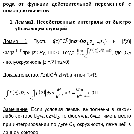
рода от функции действительной переменной с
помощью вычетов.
Лемма1. Несобственные интегралы от быстро
убывающих функций.

Лемма 1
Пусть
f(z)
C
(Imz>0\z
,z
,...,z
) и |
f
(
z
)|
1
2
N
1+

<M/|
z
|
при |
z
|>
R
, >0. Тогда
, где (
C
0
R
- полуокружность |
z
|=
R
Imz>0).

Доказательство
.
f
(
z
)C
(|
z
|>
R
) и при R>R
:
0
0
.
Замечание
. Если условия леммы выполнены в каком-
либо секторе 
<arg
z
<
, то формула будет иметь место
1
2
при интегрировании по дуге
C
окружности, лежащей в
R
данном секторе.