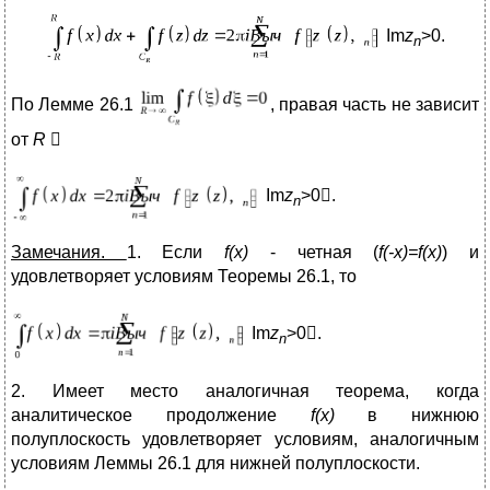
Im
z
>0.
n
По Лемме 26.1
, правая часть не зависит
от
R

Im
z
>0.
n
Замечания.
1. Если
f(x)
- четная (
f(-x)=f(x)
) и
удовлетворяет условиям Теоремы 26.1, то
Im
z
>0.
n
2. Имеет место аналогичная теорема, когда
аналитическое продолжение
f(x)
в нижнюю
полуплоскость удовлетворяет условиям, аналогичным
условиям Леммы 26.1 для нижней полуплоскости.