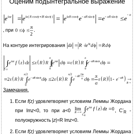
Оценим подынтегральное выражение
, при
.
На контуре интегрирования
Замечания.
Если
f(z)
удовлетворяет условиям Леммы Жордана
при Im
z
<0, то при
a
<0
, C'
-
R
полуокружность |
z
|=R Im
z
<0.
Если
f(z)
удовлетворяет условиям Леммы Жордана