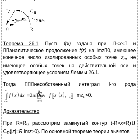
Теорема 26.1
. Пусть
f(x)
задана при -<
x
< и
аналитическое продолжение
f(z)
на Im
z
0, имеющее
конечное число изолированных особых точек
z
, не
n
имеющее особых точек на действительной оси и
удовлетворяющее условиям Леммы 26.1.
Тогда несобственный интеграл I-го рода
Im
z
>0.
n
Доказательство
.
При R>R
рассмотрим замкнутый контур (-R<
x
<R)
0
C
{|
z
|=
R
Im
z
>0}. По основной теореме теории вычетов
R