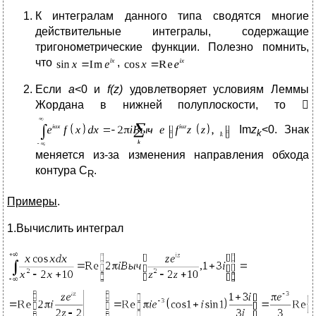
К интегралам данного типа сводятся многие
действительные интегралы, содержащие
тригонометрические функции. Полезно помнить,
что
,
Если
a
<0 и
f(z)
удовлетворяет условиям Леммы
Жордана в нижней полуплоскости, то 
Im
z
<0. Знак
k
меняется из-за изменения направления обхода
контура C
.
R
Примеры
.
1.Вычислить интеграл