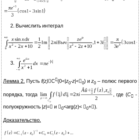
Вычислить интеграл

Лемма 2.
Пусть
f(z)
C
(0<|
z
-
z
|<
) и
z
– полюс первого
0
0
0
порядка, тогда
, где (
C
-

полуокружность |
z
|= и 
<arg(z)< 
+).
0
0
Доказательство.