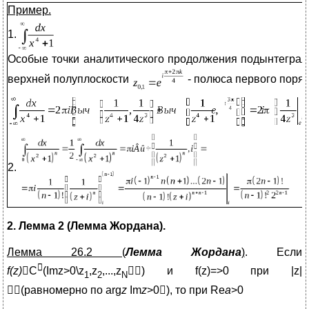
Пример.
1.
Особые точки аналитического продолжения подынтеграл
верхней полуплоскости
- полюса первого поряд
2.
2. Лемма 2 (Лемма Жордана).
Лемма 26.2 (
Лемма Жордана
)
. Если

f(z)
C
(Imz>0\z
,z
,...,z
) и f(z)=>0 при |z|
1
2
N
(равномерно по arg
z
Im
z
>0), то при Re
a
>0