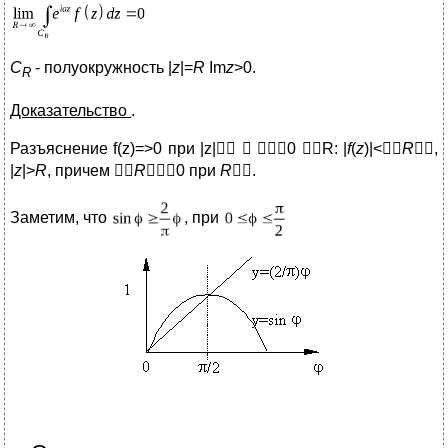
C
- полуокружность |
z
|=
R
Im
z
>0.
R
Доказательство
.
Разъяснение f(z)=>0 при |z|  0 R: |
f
(
z
)|<
R
,
|
z
|>
R
, причем 
R
0 при
R
.
Заметим, что
, при