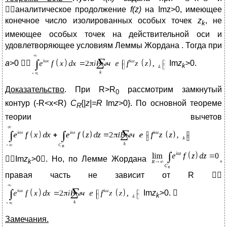
аналитическое продолжение
f(z)
на Imz>0, имеющее
конечное число изолированных особых точек
z
, не
k
имеющее особых точек на действительной оси и
удовлетворяющее условиям Леммы Жордана . Тогда при
a
>0 
Im
z
>0.
k
Доказательство
. При R>R
рассмотрим замкнутый
0
контур (-R<x<R)
C
{
|z|=R
Im
z
>0}. По основной теореме
R
теории вычетов
Im
z
>0. Но, по Лемме Жордана
,
k
правая часть не зависит от R 
Im
z
>0. 
k
Замечания.