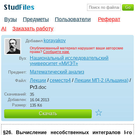
Вузы
Предметы
Пользователи
Реферат
AI
Заказать работу
korayakov
Добавил:
Опубликованный материал нарушает ваши авторские
права?
Сообщите нам.
Национальный исследовательский
Вуз:
университет «МИЭТ»
Математический анализ
Предмет:
Лекции
/
семестр4
/
Лекции МП-2 (Альшина)
/
Файл:
Pr3
.doc
Скачиваний:
35
Добавлен:
16.04.2013
Размер:
135 Кб
☆
Скачать
§
26
. Вычисление несобственных интегралов I-го