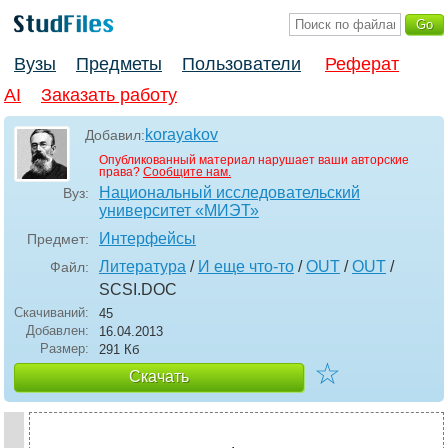
Вузы
Предметы
Пользователи
Реферат
AI
Заказать работу
korayakov
Добавил:
Опубликованный материал нарушает ваши авторские
права?
Сообщите нам.
Национальный исследовательский
Вуз:
университет «МИЭТ»
Интерфейсы
Предмет:
Литература
/
И еще что-то
/
OUT
/
OUT
/
Файл:
SCSI
.DOC
Скачиваний:
45
Добавлен:
16.04.2013
Размер:
291 Кб
☆
Скачать