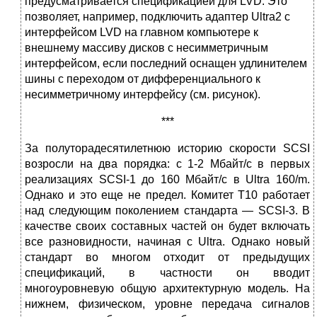
предусматривается спецификацией для LVD. Это
позволяет, например, подключить адаптер Ultra2 с
интерфейсом LVD на главном компьютере к
внешнему массиву дисков с несимметричным
интерфейсом, если последний оснащен удлинителем
шины с переходом от дифференциального к
несимметричному интерфейсу (см. рисунок).
***
За полуторадесятилетнюю историю скорости SCSI
возросли на два порядка: с 1-2 Мбайт/с в первых
реализациях SCSI-1 до 160 Мбайт/с в Ultra 160/m.
Однако и это еще не предел. Комитет T10 работает
над следующим поколением стандарта — SCSI-3. В
качестве своих составных частей он будет включать
все разновидности, начиная с Ultra. Однако новый
стандарт во многом отходит от предыдущих
спецификаций, в частности он вводит
многоуровневую общую архитектурную модель. На
нижнем, физическом, уровне передача сигналов