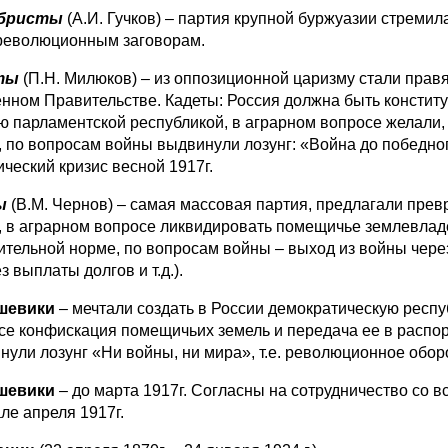
бристы
(А.И. Гучков) – партия крупной буржуазии стреми
революционным заговорам.
ты
(П.Н. Милюков) – из оппозиционной царизму стали прав
нном Правительстве. Кадеты: Россия должна быть конститу
ю парламентской республикой, в аграрном вопросе желали,
, по вопросам войны выдвинули лозунг: «Война до победно
ический кризис весной 1917г.
ы
(В.М. Чернов) – самая массовая партия, предлагали пре
, в аграрном вопросе ликвидировать помещичье землевлад
ительной норме, по вопросам войны – выход из войны чере
без выплаты долгов и т.д.).
шевики
– мечтали создать в России демократическую респу
се конфискация помещичьих земель и передача ее в распо
нули лозунг «Ни войны, ни мира», т.е. революционное обор
шевики
– до марта 1917г. Согласны на сотрудничество со 
ле апреля 1917г.