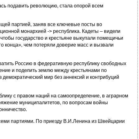
лась подавить революцию, стала опорой всем
ящей партией, заняв все ключевые посты во
ционной монархией -> республика. Кадеты – видели
 чтобы государство и крестьяне выкупали помещичьи
го конца», чем потеряли доверие масс и вызвали
вратить Россию в федеративную республику свободных
ение и поделить землю между крестьянами по
з демократический мир без аннексий и контрибуций
блику с правом наций на самоопределение, в аграрном
ряжение муниципалитетов, по вопросам войны
онничество.
всеми партиями. По приезду В.И.Ленина из Швейцарии