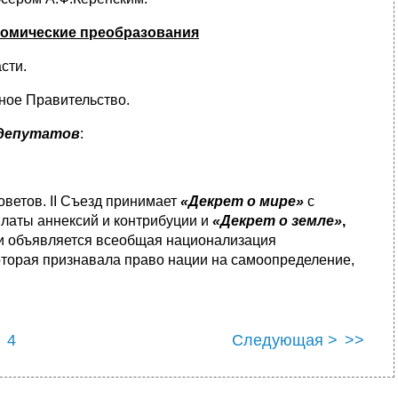
номические преобразования
сти.
ное Правительство.
 депутатов
:
оветов. II Съезд принимает
«Декрет о мире»
с
латы аннексий и контрибуции и
«Декрет о земле»
,
 и объявляется всеобщая национализация
которая признавала право нации на самоопределение,
4
Следующая >
>>