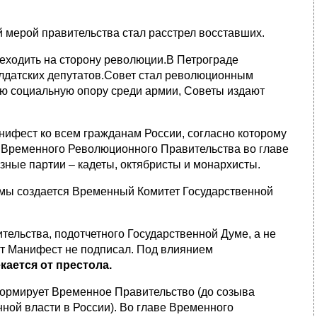
 мерой правительства стал расстрел восставших.
еходить на сторону революции.В Петрограде
олдатских депутатов.Совет стал революционным
ую социальную опору среди армии, Советы издают
фест ко всем гражданам России, согласно которому
 Временного Революционного Правительства во главе
зные партии – кадеты, октябристы и монархисты.
умы создается Временный Комитет Государственной
тельства, подотчетного Государственной Думе, а не
тот Манифест не подписал. Под влиянием
кается от престола
.
рмирует Временное Правительство (до созыва
ной власти в России). Во главе Временного