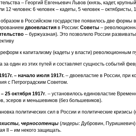
тельства – Георгий Евгеньевич Львов (князь, кадет, крупн
и 12 человек: 6 человек – кадеты, 5 человек – октябристы,
 образом в Российском государстве появилось две формы 
ированием
двоевластия
в России:
Советы
– революционна
ительство
– буржуазная). Это позволило России развивать
ективу
 реформ к капитализму (кадеты у власти) революционным пу
а за один из этих путей и составляет сущность событий фев
1917г. – начало июля 1917г.
– двоевластие в России, при 
вия с Петроградским Советом.
– 25 октября 1917г
.
– установилось единовластие Времен
ов, эсеров и меньшевиков (без большевиков).
ановка политических сил в России и политические кризисы (ф
рхисты, черносотенцы
(лидеры: Дубровин, Пуришкевич) 
я II – им некого защищать.