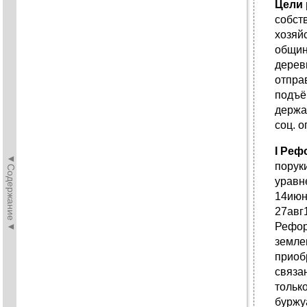
Цели 
собст
хозяй
общин
дерев
отпра
подъё
держа
соц. 
I
Рефо
◄Содержание◄
порук
уравн
14июн
27авг
Рефор
земле
приоб
связа
тольк
буржу