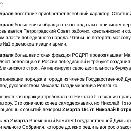
».
враля
восстание приобретает всеобщий характер. Ответной
враля
большевики обращаются к солдатам с призывом пер
овывается Петроградский Совет рабочих, крестьянских и с
ом власти победившего народа. Чтобы не потерять массов
з №1 о демократизации армии.
враля
большевистская фракция РСДРП провозглашает Мани
ляют революцию в России победившей и требуют создания
бликанского строя. Активизируют свою деятельность буржуа
рганизации порядка в городе из членов Государственной Д
под руководством Михаила Владимировича Родзянко.
евистская фракция требовала от Николая II создания прави
атору. Это означало конец самодержавию, но Николай II э
юционных событий вечером
2 марта 1917г. Николай
II
отре
ь на 2 марта
Временный Комитет Государственной Думы фо
ительного Собрания, которое должно решить вопрос о закон