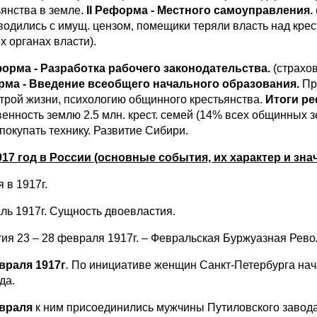
ьянства в земле.
II
Реформа - Местного самоуправления.
водились с имущ. цензом, помещики теряли власть над кре
х органах власти).
орма - Разработка рабочего законодательства.
(страхов
ма - Введение всеобщего начального образования.
Пр
строй жизни, психологию общинного крестьянства.
Итоги р
венность землю 2.5 млн. крест. семей (14% всех общинных зе
покупать технику. Развитие Сибири.
1917 год в России (основные события, их характер и знач
 в 1917г.
ль 1917г. Сущность двоевластия.
ия 23 – 28 февраля 1917г. – Февральская Буржуазная Рев
враля 1917г
.
По инициативе женщин Санкт-Петербурга нач
да.
враля
к ним присоединились мужчины Путиловского завода