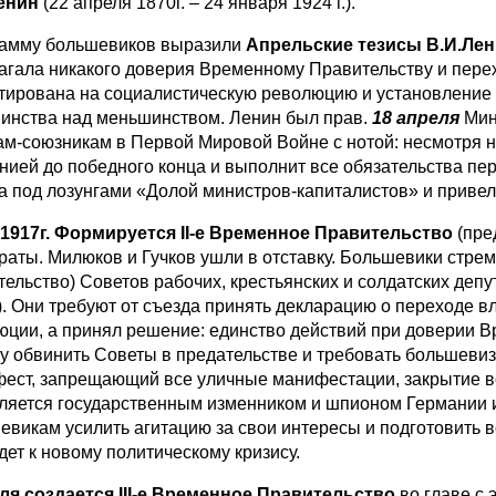
енин
(22 апреля 1870г. – 24 января 1924 г.).
амму большевиков выразили
Апрельские тезисы В.И.Ле
агала никакого доверия Временному Правительству и пере
тирована на социалистическую революцию и установление 
инства над меньшинством. Ленин был прав.
18 апреля
Мин
ам-союзникам в Первой Мировой Войне с нотой: несмотря н
нией до победного конца и выполнит все обязательства п
а под лозунгами «Долой министров-капиталистов» и привел
 1917г. Формируется
II
-е Временное Правительство
(пре
раты. Милюков и Гучков ушли в отставку. Большевики стремя
тельство) Советов рабочих, крестьянских и солдатских депу
.). Они требуют от съезда принять декларацию о переходе в
юции, а принял решение: единство действий при доверии В
у обвинить Советы в предательстве и требовать большеви
ест, запрещающий все уличные манифестации, закрытие в
ляется государственным изменником и шпионом Германии и 
евикам усилить агитацию за свои интересы и подготовить 
дет к новому политическому кризису.
ля создается
III
-е Временное Правительство
во главе с 