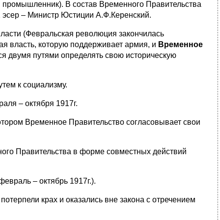
ый промышленник). В состав Временного Правительства
 1 эсер – Министр Юстиции А.Ф.Керенский.
власти (Февральская революция закончилась
я власть, которую поддерживает армия, и
Временное
ся двумя путями определять свою историческую
тем к социализму.
раля – октября 1917г.
котором Временное Правительство согласовывает свои
ного Правительства в форме совместных действий
евраль – октябрь 1917г.).
потерпели крах и оказались вне закона с отречением