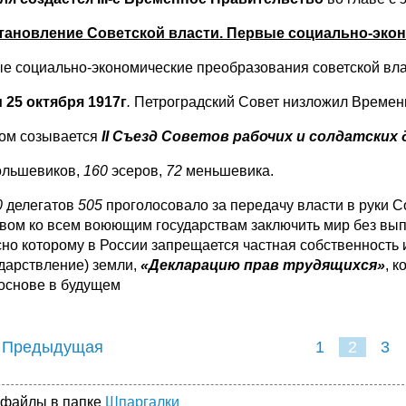
Становление Советской власти. Первые социально-эко
е социально-экономические преобразования советской вла
 25 октября 1917г
.
Петроградский Совет низложил Времен
ом
созывается
II
Съезд Советов рабочих и солдатских
льшевиков,
160
эсеров,
72
меньшевика.
0
делегатов
505
проголосовало за передачу власти в руки С
вом ко всем воюющим государствам заключить мир без вып
сно которому в России запрещается частная собственность
ударствление) земли,
«Декларацию прав трудящихся»
, 
 основе в будущем
 Предыдущая
1
2
3
 файлы в папке
Шпаргалки