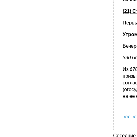
(21) 
Первы
Утром
Вечер
390
бо
Из
67
призы
согла
(огос
на ее
<<
<
Соседние