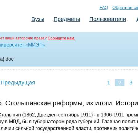
FAQ
Обратная св
Вузы
Предметы
Пользователи
ет ваши авторские права?
Сообщите нам.
ниверситет «МИЭТ»
а}
.doc
 Предыдущая
1
2
3
5. Столыпинские реформы, их итоги. Истор
 Столыпин (1862, Дрезден-сентябрь 1911) - в 1906-1911 пре
ру в МВД, был губернатором ряда губерний. Главная полит
аличии сильной государственной власти, противник политич