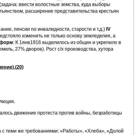
(задача: ввести волостные земства, куда выборы
стьянством, расширение представительства крестьян
ание, пенсии по инвалидности, старости и т.д.)
IV
едстояло изменить не только основу земледелия, а
еформ
: К 1янв1916 выделилось из общин и укрепило в
мель, 27% дворов). Рост с/х производства, хутора
ение).(20)
олюция.
алось движение протеста против войны, безработицы
 с теми же требованиями: «Работы», «Хлеба», «Долой