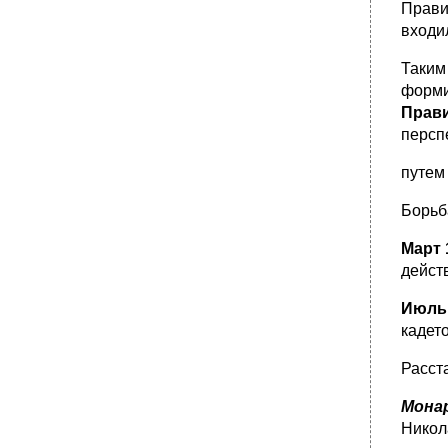
Прави
входил
Таким
форм
Прав
персп
путем
Борьб
Март 
дейст
Июль 
кадет
Расст
Мона
Никола