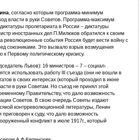
нина
, согласно которым программа-минимум
ход власти в руки Советов. Программа-максимум
диктатуры пролетариата в России – диктатуры
истр иностранных дел П.Милюков обратился к своим
а революционные события Россия будет вести войну с
еред союзниками. Это вызвало взрыв возмущения
о к Первому политическому кризису.
дседатель Львов): 16 министров – 7 – социал-
тся использовать работу III съезда (они не вошли в
татов в своих интересах (который проходил в июне
ласти в руки Советам. Но съезд не принял этой
ременному Правительству, что дало возможность
зации Советов. В свою очередь Советы издают
сякой контрреволюционной литературы, Ленин
приговорен к суду, что дало возможность
вооруженный конфликт в июле 1917г., который
эсером А.Ф.Керенским.