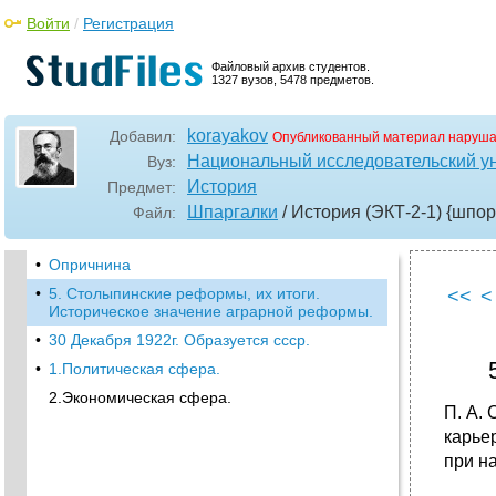
Войти
/
Регистрация
Файловый архив студентов.
1327 вузов, 5478 предметов.
korayakov
Добавил:
Опубликованный материал наруша
Национальный исследовательский у
Вуз:
История
Предмет:
Шпаргалки
/ История (ЭКТ-2-1) {шпор
Файл:
•
Опричнина
•
5. Столыпинские реформы, их итоги.
<<
<
Историческое значение аграрной реформы.
•
30 Декабря 1922г. Образуется ссср.
•
1.Политическая сфера.
2.Экономическая сфера.
П. А.
карье
при н