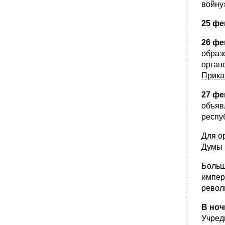
войну
25 фе
26 фе
образ
орган
Прика
27 фе
объяв
респу
Для о
Думы 
Больш
импер
револ
В ноч
Учред