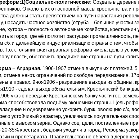
реформ:1)Социально-политические:
Создать в деревне 
венников. Отколоть их от основной массы крестьянства и п
ства должны стать препятствием на пути нарастания револ
у, насадить частное хозяйство (отруба – большие участки з
не, хутора – полностью автономные хозяйства, крестьянин у
вить в город, где её поглотит растущая промышленность, п
м с\х и дальнейшую индустриализацию страны с тем, чтобы
в. Т.о. столыпинская аграрная реформа имела целью успок
опору власти, обеспечить продвижение страны на пути капи
рма – Аграрная.
1906-1907 отмена выкупных платежей. 5 
и, отмена некот. ограничений по свободе передвижения. 17о
ены в правах. 9ноя1906 - разрешение выхода из общины, кр
я1910 - сделал выход обязательным. Крестьянский банк да
1906 указ о передаче Крестьянскому банку части гос. земе
ма способствовала подъёму экономики страны. Цель рефор
владение и одновременно ускорить бурж. эволюцию с/х, вос
рело устойчивый характер, увеличились покупательная спо
нные с вывозом зерна. Однако соц. цели, поставленные пр
о 20-35% крестьян, бедняки уходили в город. Реформа уско
азии и пролетариата. Правительство не обрело в деревне пр