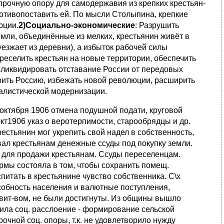
прочную опору для самодержавия из крепких крестьян-
ротивопоставить ей. По мысли Столыпина, крепкие
юции.
2)Социально-экономические
: Разрушить
емли, объединённые из мелких, крестьянин живёт в
езжает из деревни), а избыток рабочей силы
ереселить крестьян на новые территории, обеспечить
 ликвидировать отставание России от передовых
оить Россию, избежать новой революции, расширить
талистической модернизации.
октября 1906 отмена подушной подати, круговой
кт1906 указ о веротерпимости, старообрядцы и др.
естьянин мог укрепить свой надел в собственность,
вал крестьянам денежные ссуды под покупку земли.
ль для продажи крестьянам. Ссуды переселенцам.
мы состояла в том, чтобы сохранить помещ.
питать в крестьянине чувство собственника. С\х
собность населения и валютные поступления,
авит-вом, не были достигнуты. Из общины вышло
рила соц. расслоение - формирование сельской
очной соц. опоры, т.к. не удовлетворило нужду