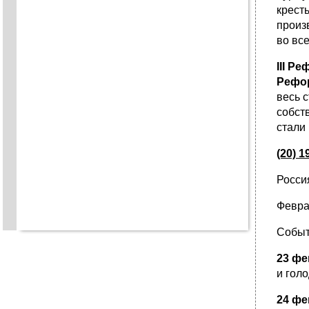
крест
произ
во все
III
Реф
Рефор
весь 
собст
стали 
(20) 
Россия
Февра
Событ
23 фе
и голо
24 фе