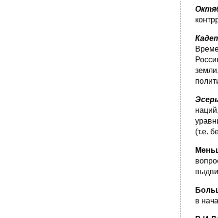
Октя
контр
Каде
Време
Росси
земли
полит
Эсер
наций
уравн
(т.е. 
Мень
вопро
выдви
Боль
в нача