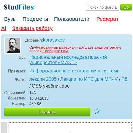
Вузы
Предметы
Пользователи
Реферат
AI
Заказать работу
korayakov
Добавил:
Опубликованный материал нарушает ваши авторские
права?
Сообщите нам.
Национальный исследовательский
Вуз:
университет «МИЭТ»
Информационные технологии и системы
Предмет:
лекции 2005
/
Лекции по ИТС для МП-IV
/
P8
Файл:
/ CSS учебник
.doc
Скачиваний:
145
Добавлен:
16.04.2013
Размер:
469 Кб
☆
Скачать