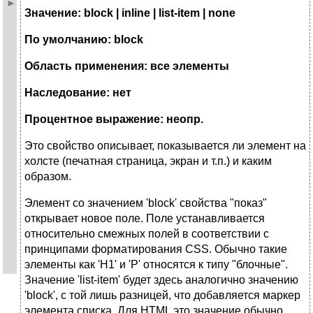
Значение: block | inline | list-item | none
По умолчанию: block
Область применения: все элементы
Наследование: нет
Процентное выражение: неопр.
Это свойство описывает, показывается ли элемент на
холсте (печатная страница, экран и т.п.) и каким
образом.
Элемент со значением 'block' свойства "показ"
открывает новое поле. Поле устанавливается
относительно смежных полей в соответствии с
принципами форматирования CSS. Обычно такие
элементы как 'H1' и 'P' относятся к типу "блочные".
Значение 'list-item' будет здесь аналогично значению
'block', с той лишь разницей, что добавляется маркер
элемента списка. Для HTML это значение обычно