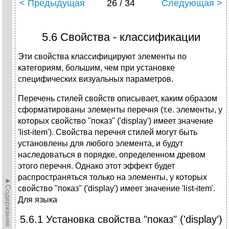
< Предыдущая
26 / 34
Следующая >
5.6 Свойства - классификации
Эти свойства классифицируют элементы по
категориям, большим, чем при установке
специфических визуальных параметров.
Перечень стилей свойств описывает, каким образом
сформатированы элементы перечня (т.е. элементы, у
которых свойство "показ" ('display') имеет значение
'list-item'). Свойства перечня стилей могут быть
установлены для любого элемента, и будут
наследоваться в порядке, определенном древом
этого перечня. Однако этот эффект будет
распространяться только на элементы, у которых
►Содержание►
свойство "показ" ('display') имеет значение 'list-item'.
Для языка
5.6.1 Установка свойства "показ" ('display')