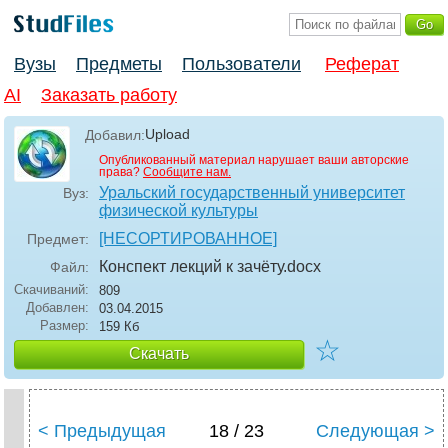
Вузы
Предметы
Пользователи
Реферат
AI
Заказать работу
Upload
Добавил:
Опубликованный материал нарушает ваши авторские
права?
Сообщите нам.
Уральский государственный университет
Вуз:
физической культуры
[НЕСОРТИРОВАННОЕ]
Предмет:
Конспект лекций к зачёту
.docx
Файл:
Скачиваний:
809
Добавлен:
03.04.2015
Размер:
159 Кб
☆
Скачать
< Предыдущая
18 / 23
Следующая >