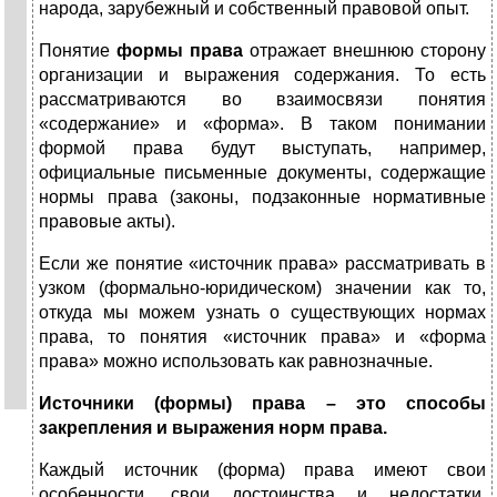
народа, зарубежный и собственный правовой опыт.
Понятие
формы права
отражает внешнюю сторону
организации и выражения содержания. То есть
рассматриваются во взаимосвязи понятия
«содержание» и «форма». В таком понимании
формой права будут выступать, например,
официальные письменные документы, содержащие
нормы права (законы, подзаконные нормативные
правовые акты).
Если же понятие «источник права» рассматривать в
узком (формально-юридическом) значении как то,
откуда мы можем узнать о существующих нормах
права, то понятия «источник права» и «форма
права» можно использовать как равнозначные.
Источники (формы) права – это способы
закрепления и выражения норм права.
Каждый источник (форма) права имеют свои
особенности, свои достоинства и недостатки.