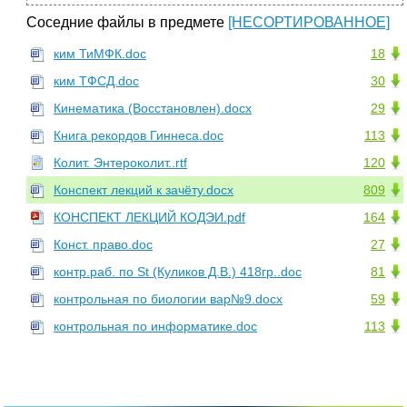
Соседние файлы в предмете
[НЕСОРТИРОВАННОЕ]
ким ТиМФК.doc
18
ким ТФСД.doc
30
Кинематика (Восстановлен).docx
29
Книга рекордов Гиннеса.doc
113
Колит. Энтероколит..rtf
120
Конспект лекций к зачёту.docx
809
КОНСПЕКТ ЛЕКЦИЙ КОДЭИ.pdf
164
Конст. право.doc
27
контр.раб. по St (Куликов Д.В.) 418гр..doc
81
контрольная по биологии вар№9.docx
59
контрольная по информатике.doc
113