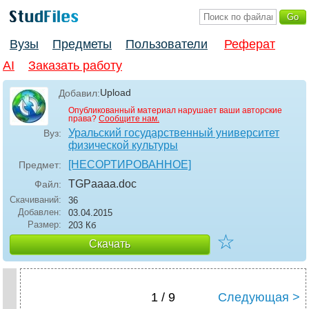
Вузы
Предметы
Пользователи
Реферат
AI
Заказать работу
Upload
Добавил:
Опубликованный материал нарушает ваши авторские
права?
Сообщите нам.
Уральский государственный университет
Вуз:
физической культуры
[НЕСОРТИРОВАННОЕ]
Предмет:
TGPaaaa
.doc
Файл:
Скачиваний:
36
Добавлен:
03.04.2015
Размер:
203 Кб
☆
Скачать
1 / 9
Следующая >