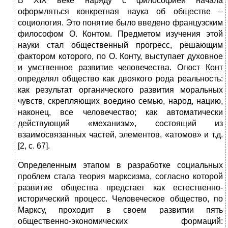
В XIX веке наряду с философией начала
оформляться конкретная наука об обществе –
социология. Это понятие было введено французским
философом О. Контом. Предметом изучения этой
науки стал общественный прогресс, решающим
фактором которого, по О. Конту, выступает духовное
и умственное развитие человечества. Огюст Конт
определял общество как двоякого рода реальность:
как результат органического развития моральных
чувств, скрепляющих воедино семью, народ, нацию,
наконец, все человечество; как автоматически
действующий «механизм», состоящий из
взаимосвязанных частей, элементов, «атомов» и т.д.
[2, с. 67].
Определенным этапом в разработке социальных
проблем стала теория марксизма, согласно которой
развитие общества предстает как естественно-
исторический процесс. Человеческое общество, по
Марксу, проходит в своем развитии пять
общественно-экономических формаций: