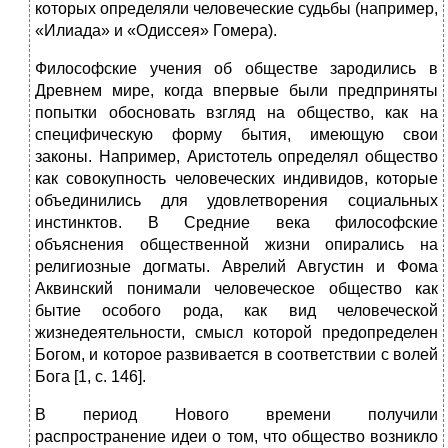
которых определяли человеческие судьбы (например,
«Илиада» и «Одиссея» Гомера).
Философские учения об обществе зародились в
Древнем мире, когда впервые были предприняты
попытки обосновать взгляд на общество, как на
специфическую форму бытия, имеющую свои
законы. Например, Аристотель определял общество
как совокупность человеческих индивидов, которые
объединились для удовлетворения социальных
инстинктов. В Средние века философские
объяснения общественной жизни опирались на
религиозные догматы. Аврелий Августин и Фома
Аквинский понимали человеческое общество как
бытие особого рода, как вид человеческой
жизнедеятельности, смысл которой предопределен
Богом, и которое развивается в соответствии с волей
Бога [1, с. 146].
В период Нового времени получили
распространение идеи о том, что общество возникло