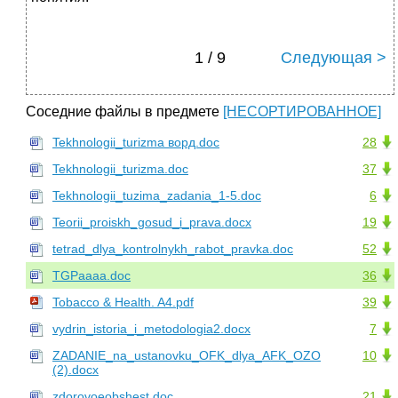
1 / 9
Следующая >
Соседние файлы в предмете
[НЕСОРТИРОВАННОЕ]
Tekhnologii_turizma ворд.doc
28
Tekhnologii_turizma.doc
37
Tekhnologii_tuzima_zadania_1-5.doc
6
Teorii_proiskh_gosud_i_prava.docx
19
tetrad_dlya_kontrolnykh_rabot_pravka.doc
52
TGPaaaa.doc
36
Tobacco & Health. A4.pdf
39
vydrin_istoria_i_metodologia2.docx
7
ZADANIE_na_ustanovku_OFK_dlya_AFK_OZO
10
(2).docx
zdorovoeobshest.doc
21