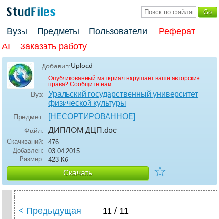
Вузы
Предметы
Пользователи
Реферат
AI
Заказать работу
Upload
Добавил:
Опубликованный материал нарушает ваши авторские
права?
Сообщите нам.
Уральский государственный университет
Вуз:
физической культуры
[НЕСОРТИРОВАННОЕ]
Предмет:
ДИПЛОМ ДЦП
.doc
Файл:
Скачиваний:
476
Добавлен:
03.04.2015
Размер:
423 Кб
☆
Скачать
< Предыдущая
11 / 11