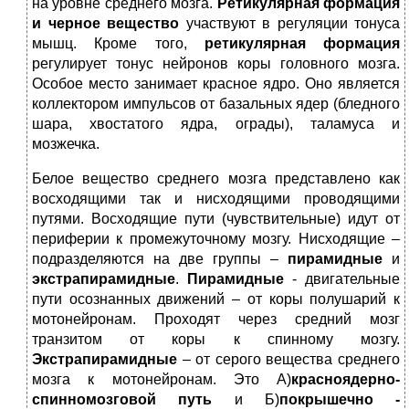
на уровне среднего мозга.
Ретикулярная формация
и черное вещество
участвуют в регуляции тонуса
мышц. Кроме того,
ретикулярная формация
регулирует тонус нейронов коры головного мозга.
Особое место занимает красное ядро. Оно является
коллектором импульсов от базальных ядер (бледного
шара, хвостатого ядра, ограды), таламуса и
мозжечка.
Белое вещество среднего мозга представлено как
восходящими так и нисходящими проводящими
путями. Восходящие пути (чувствительные) идут от
периферии к промежуточному мозгу. Нисходящие –
подразделяются на две группы –
пирамидные
и
экстрапирамидные
.
Пирамидные
- двигательные
пути осознанных движений – от коры полушарий к
мотонейронам. Проходят через средний мозг
транзитом от коры к спинному мозгу.
Экстрапирамидные
– от серого вещества среднего
мозга к мотонейронам. Это А)
красноядерно-
спинномозговой путь
и Б)
покрышечно -