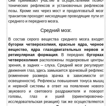
Они принимают участие в осуществлении позно-
тонических рефлексов и установочных рефлексов
позы. Кроме них через мост и продолговатый мозг
транзитом проходят нисходящие проводящие пути от
среднего и переднего мозга.
Средний мозг.
В состав серого вещества среднего мозга входят
бугорки четверохолмия, красные ядра, черное
вещество, ядра глазодвигательных нервов и
ретикулярная формация
. В передних
бугорках
четверохолмия
расположены подкорковые центры
зрения, в задних – слуха. Средний мозг регулирует
движения глаз, здесь замыкается зрачковый рефлекс
(изменение размера зрачка в зависимости от
освещенности). Рефлексы повышения тонуса мышц
и нервной системы в ответ на появление нового
звукового и светового раздражителя и поворот
головы, глаз и ушей (ориентировочно-
исследовательская реакция) так же осуществляются