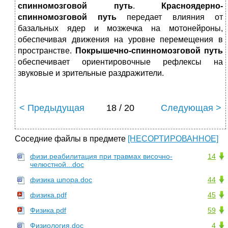
спинномозговой путь
.
Красноядерно-
спинномозговой путь
передает влияния от
базальных ядер и мозжечка на мотонейроны,
обеспечивая движения на уровне перемещения в
пространстве.
Покрышечно-спинномозговой путь
обеспечивает ориентировочные рефлексы на
звуковые и зрительные раздражители.
< Предыдущая
18 / 20
Следующая >
Соседние файлы в предмете
[НЕСОРТИРОВАННОЕ]
физи.реабилитация при травмах височно-
14
челюстной...doc
физика шпора.doc
44
физика.pdf
45
Физика.pdf
59
Физиология.doc
4