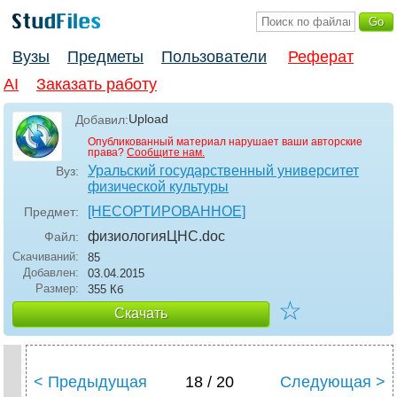
Вузы
Предметы
Пользователи
Реферат
AI
Заказать работу
Upload
Добавил:
Опубликованный материал нарушает ваши авторские
права?
Сообщите нам.
Уральский государственный университет
Вуз:
физической культуры
[НЕСОРТИРОВАННОЕ]
Предмет:
физиологияЦНС
.doc
Файл:
Скачиваний:
85
Добавлен:
03.04.2015
Размер:
355 Кб
☆
Скачать
< Предыдущая
18 / 20
Следующая >