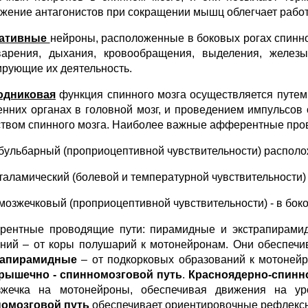
жение антагонистов при сокращении мышц облегчает работу
тативные
нейроны, расположенные в боковых рогах спинно
арения, дыхания, кровообращения, выделения, железы
ирующие их деятельность.
одниковая
функция спинного мозга осуществляется путем
енних органах в головной мозг, и проведением импульсов
твом спинного мозга. Наиболее важные афферентные про
бульбарный (проприоцептивной чувствительности) располож
таламический (болевой и температурной чувствительности) 
мозжечковый (проприоцептивной чувствительности) - в боко
ентные проводящие пути: пирамидные и экстрапирами
ний – от коры полушарий к мотонейронам. Они обеспечи
рапирамидные
– от подкорковых образований к мотонейр
рышечно - спинномозговой путь
.
Красноядерно-спинн
жечка на мотонейроны, обеспечивая движения на у
номозговой путь
обеспечивает ориентировочные рефлексы