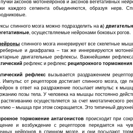
 пучки аксонов мотонейронов и аксонов вегетативных нейр
ки каждого сегмента объединяются, образуя нерв. С
водниковые.
ксы спинного мозга можно подразделить на
а
)
двигатель
вегетативные
, осуществляемые нейронами боковых рогов.
нейроны
спинного мозга иннервируют все скелетные мы
реберные и диафрагма – так же иннервируются мотоней
нтарные двигательные рефлексы. Важнейшими рефлексам
атический
рефлекс и рефлекс
реципрокного торможения 
атический рефлекс
вызывается раздражением рецепто
 Импульс от рецепторов достигает спинного мозга, где п
ейрон в ответ на раздражение посылает импульс к мышц
ржанию позы тела. У человека на мышцы постоянно дейст
 растягиванию осуществляется за счет миотатического р
илию – мышца при этом сокращается. Это типичный двухн
прокное торможение антагонистов
происходит при сок
щение и возбуждение с рецепторов передается на чув
очных нейронов в спинном мозге, и они посылают тор