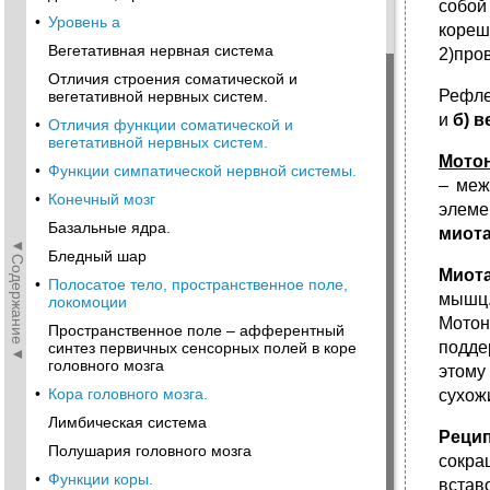
собой
•
Уровень а
кореш
Вегетативная нервная система
2)про
Отличия строения соматической и
Рефле
вегетативной нервных систем.
и
б) 
•
Отличия функции соматической и
вегетативной нервных систем.
Мото
•
Функции симпатической нервной системы.
– меж
•
Конечный мозг
элеме
Базальные ядра.
миот
◄Содержание◄
Бледный шар
Миот
•
Полосатое тело, пространственное поле,
мышц.
локомоции
Мотон
Пространственное поле – афферентный
подде
синтез первичных сенсорных полей в коре
головного мозга
этому
•
Кора головного мозга.
сухож
Лимбическая система
Реци
Полушария головного мозга
сокра
•
Функции коры.
встав