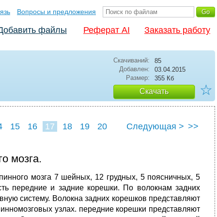
язь
Вопросы и предложения
Добавить файлы
Реферат AI
Заказать работу
Скачиваний:
85
Добавлен:
03.04.2015
Размер:
355 Кб
☆
Скачать
4
15
16
17
18
19
20
Следующая >
>>
о мозга.
пинного мозга 7 шейных, 12 грудных, 5 поясничных, 5
сть передние и задние корешки. По волокнам задних
вную систему. Волокна задних корешков представляют
спинномозговых узлах. передние корешки представляют