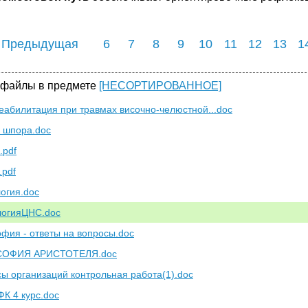
 Предыдущая
6
7
8
9
10
11
12
13
1
 файлы в предмете
[НЕСОРТИРОВАННОЕ]
еабилитация при травмах височно-челюстной...doc
 шпора.doc
.pdf
.pdf
огия.doc
огияЦНС.doc
фия - ответы на вопросы.doc
ОФИЯ АРИСТОТЕЛЯ.doc
ы организаций контрольная работа(1).doc
ФК 4 курс.doc