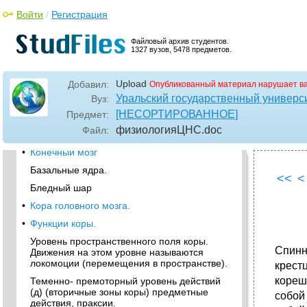
•
Механизмы работы цнс. Рефлекс.
Войти
/
Регистрация
Рефлекторная дуга. Нервные центры.
Принципы рефлекторной деятельности
Файловый архив студентов.
1327 вузов, 5478 предметов.
•
Принципы работы нервных центров.
Нервный центр –
Upload
Добавил:
Опубликованный материал нарушает в
•
Виды рефлексов. Классифицировать
Уральский государственный универс
Вуз:
рефлексы можно на основе разных
[НЕСОРТИРОВАННОЕ]
Предмет:
признаков.
физиологияЦНС
.doc
Файл:
Строение нервной системы
•
Конечный мозг
Базальные ядра.
<<
<
Бледный шар
•
Кора головного мозга.
•
Функции коры.
Уровень пространственного поля коры.
Спинн
Движения на этом уровне называются
локомоции (перемещения в пространстве).
крест
кореш
Теменно- премоторный уровень действий
(д) (вторичные зоны коры) предметные
собой
действия, праксии.