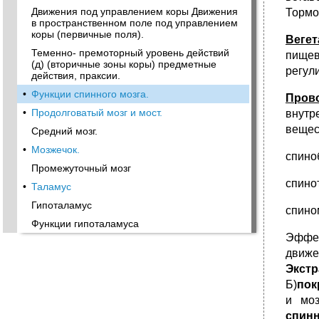
Движения под управлением коры Движения
Тормо
в пространственном поле под управлением
коры (первичные поля).
Веге
Теменно- премоторный уровень действий
пищев
(д) (вторичные зоны коры) предметные
регул
действия, праксии.
•
Функции спинного мозга.
Пров
•
Продолговатый мозг и мост.
внутр
вещес
Средний мозг.
•
Мозжечок.
спино
Промежуточный мозг
спино
•
Таламус
Гипоталамус
спино
Функции гипоталамуса
Эффер
движе
Экст
Б)
пок
и моз
спин