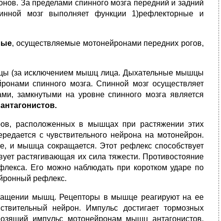
онов. За пределами спинного мозга передний и задний
пинной мозг выполняет функции 1)рефлекторные и
ные
, осуществляемые мотонейронами передних рогов,
шцы (за исключением мышц лица. Дыхательные мышцы
ронами спинного мозга. Спинной мозг осуществляет
и, замкнутыми на уровне спинного мозга является
антагонистов.
ров, расположенных в мышцах при растяжении этих
ередается с чувствительного нейрона на мотонейрон.
е, и мышца сокращается. Этот рефлекс способствует
вует растягивающая их сила тяжести. Противостояние
ефлекса. Его можно наблюдать при коротком ударе по
ейронный рефлекс.
ращении мышц. Рецепторы в мышце реагируют на ее
ствительный нейрон. Импульс достигает тормозных
мозящий импульс мотонейронам мышц антагонистов.