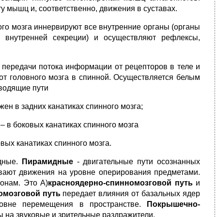
 мышц и, соответственно, движения в суставах.
го мозга иннервируют все внутренние органы (органы
 внутренней секреции) и осуществляют рефлексы,
 передачи потока информации от рецепторов в теле и
 от головного мозга в спинной. Осуществляется белым
водящие пути
ен в задних канатиках спинного мозга;
– в боковых канатиках спинного мозга
вых канатиках спинного мозга.
дные.
Пирамидные
- двигательные пути осознанных
вают движения на уровне оперирования предметами.
онам. Это А)
красноядерно-спинномозговой путь
и
омозговой путь
передает влияния от базальных ядер
ровне перемещения в пространстве.
Покрышечно-
 на звуковые и зрительные раздражители.