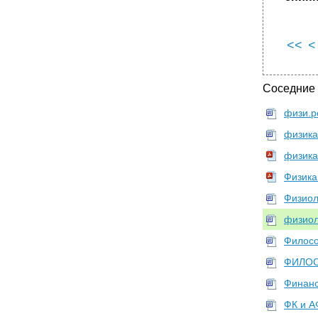
<<
<
Соседние
физи.р
физика
физика
Физика
Физиол
физиол
Филосо
ФИЛОС
Финанс
ФК и А