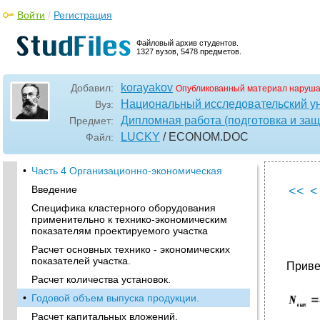
Войти
/
Регистрация
Файловый архив студентов.
1327 вузов, 5478 предметов.
korayakov
Добавил:
Опубликованный материал наруша
Национальный исследовательский у
Вуз:
Дипломная работа (подготовка и защ
Предмет:
LUCKY
/ ECONOM
.DOC
Файл:
•
Часть 4 Организационно-экономическая
Введение
<<
<
Специфика кластерного оборудования
применительно к технико-экономическим
показателям проектируемого участка
Расчет основных технико - экономических
показателей участка.
Приве
Расчет количества установок.
•
Годовой объем выпуска продукции.
Расчет капитальных вложений.