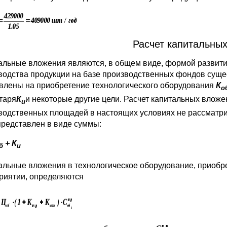
Расчет капитальны
альные вложения являются, в общем виде, формой развит
водства продукции на базе производственных фондов сущ
влены на приобретение технологического оборудования
К
о
таря
К
и некоторые другие цели. Расчет капитальных вложе
и
водственных площадей в настоящих условиях не рассматри
представлен в виде суммы:
+ К
б
и
альные вложения в технологическое оборудование, приобр
риятии, определяются