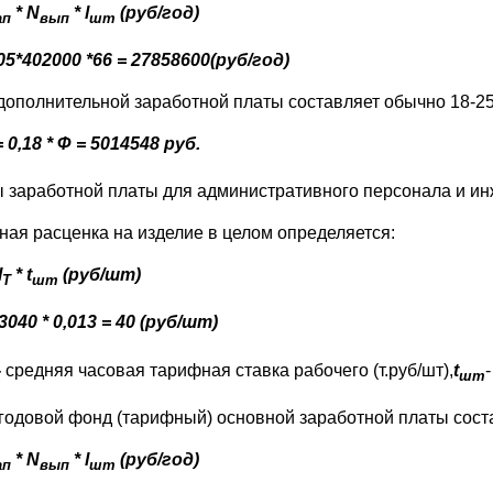
* N
* l
(руб/год)
ап
вып
шт
,05*402000 *66 = 27858600(руб/год)
дополнительной заработной платы составляет обычно 18-25
 0,18 * Ф = 5014548 руб.
 заработной платы для административного персонала и ин
ная расценка на изделие в целом определяется:
l
* t
(руб/шт)
T
шт
3040 * 0,013 = 40 (руб/шт)
-
средняя часовая тарифная ставка рабочего (т.руб/шт),
t
шт
 годовой фонд (тарифный) основной заработной платы сост
* N
* l
(руб/год)
ап
вып
шт