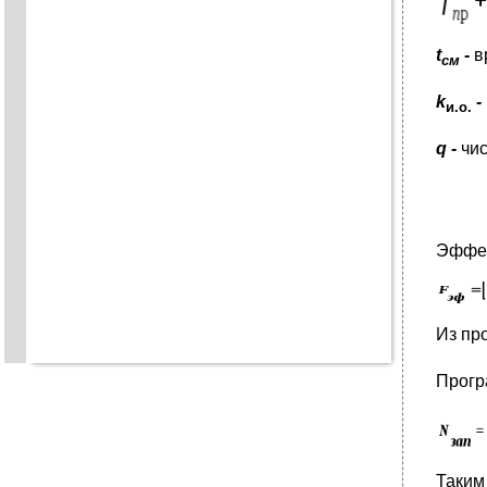
t
-
в
см
k
-
и.о
.
q -
чи
Эффек
Из пр
Прогр
Таким