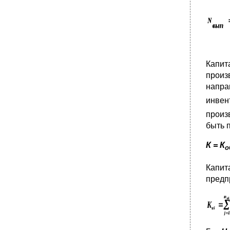
Капит
произ
напра
инвен
произ
быть 
К = К
о
Капит
предп