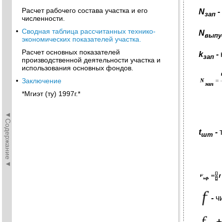
Расчет рабочего состава участка и его
N
-
зап
численности.
•
Сводная таблица рассчитанных технико-
N
выпу
экономических показателей участка.
Расчет основных показателей
k
-
зап
производственной деятельности участка и
использования основных фондов.
•
Заключение
*Мгиэт (ту) 1997г.*
◄Содержание◄
t
-
шт
-
ч