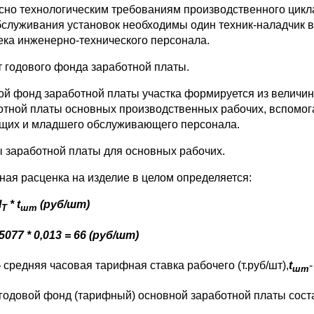
сно технологическим требованиям производственного цикла
бслуживания установок необходимы один техник-наладчик в с
ека инженерно-технического персонала.
т годового фонда заработной платы.
ой фонд заработной платы участка формируется из величи
отной платы основных производственных рабочих, вспомог
щих и младшего обслуживающего персонала.
 заработной платы для основных рабочих.
ная расценка на изделие в целом определяется:
l
* t
(руб/шт)
T
шт
5077 * 0,013 = 66 (руб/шт)
-
средняя часовая тарифная ставка рабочего (т.руб/шт),
t
шт
 годовой фонд (тарифный) основной заработной платы сост