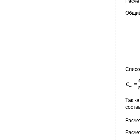
Расче
Общий
Списо
Так к
соста
Расче
Расче