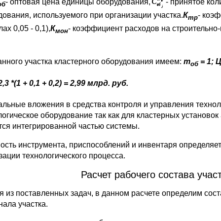
- оптовая цена единицы оборудования,
- принятое кол
об
дования, используемого при организации участка.
К
- коэ
тр
ах 0,05 - 0,1),
К
- коэффициент расходов на строительно-
мон
анного участка кластерного оборудования имеем:
m
= 1; 
об
2,3 *(1 + 0,1 + 0,2) = 2,99 млрд. руб.
альные вложения в средства контроля и управления технол
логическое оборудование так как для кластерных установо
тся интегрированной частью системы.
ость инструмента, приспособлений и инвентаря определяе
зации технологического процесса.
Расчет рабочего состава участ
я из поставленных задач, в данном расчете определим сос
нала участка.