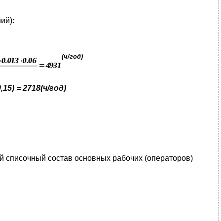
ий):
(
ч
/
год
)
0,15) = 2718(ч/год)
ий списочный состав основных рабочих (операторов)