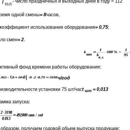
- число праздничных и выходных дней в году = 112
ремя одной смены
= 8
часов,
коэффициент использования оборудования
= 0,75
;
сло смен
= 2
.
тивный фонд времени работы оборудования:
ч/год
оизводительности установки 75 шт/час
t
=
0,013
шт
амма запуска:
 образом, получаем годовой объем выпуска продукции: