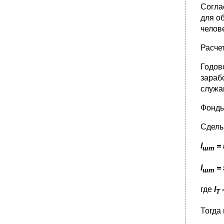
Согла
для о
челов
Расче
Годов
зараб
служа
Фонды
Сдель
l
= 
шт
l
= 
шт
где
l
T
Тогда