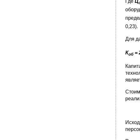
Где
Ц
обору
предел
0,23).
Для д
К
= 
об
Капит
техно
являе
Стоим
реали
Исход
персо