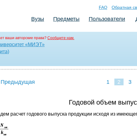
FAQ
Обратная св
Вузы
Предметы
Пользователи
ет ваши авторские права?
Сообщите нам.
ниверситет «МИЭТ»
ита)
 Предыдущая
1
2
3
Годовой объем выпус
дем расчет годового выпуска продукции исходя из имеющег