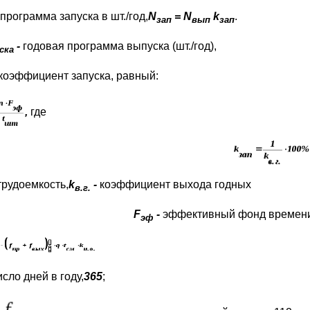
программа запуска в шт./год,
N
=
N
k
.
зап
вып
зап
-
годовая программа выпуска (шт./год),
ска
коэффициент запуска, равный:
,
где
трудоемкость,
k
-
коэффициент выхода годных
в.г.
F
-
эффективный фонд времени
эф
исло дней в году,
365
;