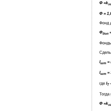
Ф =k
з
Ф = 1
Фонд 
Ф
=
доп
Фонды
Сдель
l
= 
шт
l
= 
шт
где
l
T
Тогда
Ф =k
з