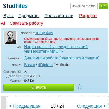
Вузы
Предметы
Пользователи
Реферат
AI
Заказать работу
korayakov
Добавил:
Опубликованный материал нарушает ваши авторские
права?
Сообщите нам.
Национальный исследовательский
Вуз:
университет «МИЭТ»
Дипломная работа (подготовка и защита)
Предмет:
Bosco
/
4Diplom
/ Main
.doc
Файл:
Скачиваний:
27
Добавлен:
16.04.2013
Размер:
645 Кб
☆
Скачать
< Предыдущая
20 / 24
Следующая >