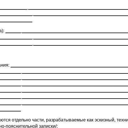
___________ ______________________________________
_____________ ____________________________________
_____________
а):
______ _________________________________________
_____________ ____________________________________
_____________ ____________________________________
ания:
_____________________________________________
________ _________________________________________
________ _________________________________________
________ _________________________________________
________ _________________________________________
________ _________________________________________
________ _________________________________________
_________
ются отдельно части, разрабатываемые как эскизный, техн
но-пояснительной записки/:
__________________________