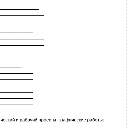
________________
__________________
_____________
__________________
__________________
_________
_____________
_____________
_____________
_____________
_____________
_____________
ический и рабочий проекты, графические работы:
____