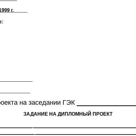
999 г._____
е:
____________
____________
оекта на заседании ГЭК
________________
ЗАДАНИЕ НА ДИПЛОМНЫЙ ПРОЕКТ
____________ _____________________________________
_____________ ____________________________________