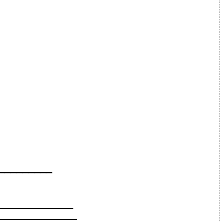
_________
_________________
__________________