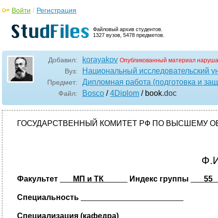
Войти
/
Регистрация
Файловый архив студентов.
1327 вузов, 5478 предметов.
korayakov
Добавил:
Опубликованный материал наруша
Национальный исследовательский у
Вуз:
Дипломная работа (подготовка и защ
Предмет:
Bosco
/
4Diplom
/ book
.doc
Файл:
ГОСУДАРСТВЕННЫЙ КОМИТЕТ РФ ПО ВЫСШЕМУ ОБРАЗОВ
Ф.
Факультет
___МП и ТК_
____
Индекс группы
___55
Специальность
_
______________________
Специализация (кафедра)
_
____________________