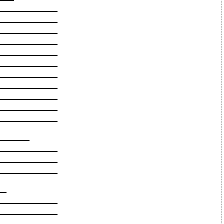
_____________
_____________
_____________
_____________
_____________
_____________
_____________
_____________
_____________
_____________
_____________
_______
_____________
_____________
_____________
__
_____________
_____________
_____________