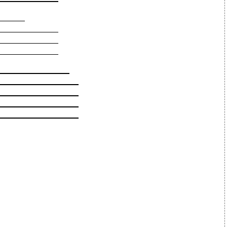
______
_____________
_____________
_____________
________________
__________________
__________________
__________________
__________________