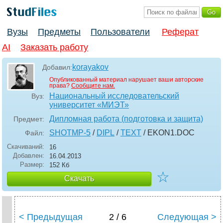
Вузы
Предметы
Пользователи
Реферат
AI
Заказать работу
korayakov
Добавил:
Опубликованный материал нарушает ваши авторские
права?
Сообщите нам.
Национальный исследовательский
Вуз:
университет «МИЭТ»
Дипломная работа (подготовка и защита)
Предмет:
SHOTMP-5
/
DIPL
/
TEXT
/ EKON1
.DOC
Файл:
Скачиваний:
16
Добавлен:
16.04.2013
Размер:
152 Кб
☆
Скачать
< Предыдущая
2 / 6
Следующая >