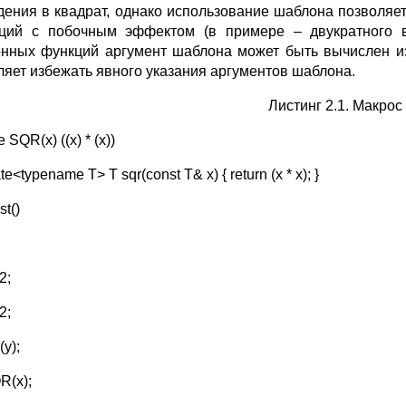
дения в квадрат, однако использование шаблона позволяе
ций с побочным эффектом (в примере – двукратного в
нных функций аргумент шаблона может быть вычислен из 
ляет избежать явного указания аргументов шаблона.
Листинг 2.1. Макрос
 SQR(x) ((x) * (x))
te<typename T> T sqr(const T& x) { return (x * x); }
st()
 2;
 2;
(y);
R(x);