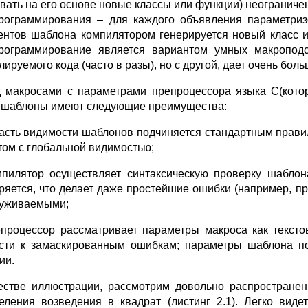
авать на его основе новые классы или функции) неограниче
рограммирования – для каждого объявления параметриз
ентов шаблона компилятором генерируется новый класс и
рограммирование является вариантом умных макроподс
ируемого кода (часто в разы), но с другой, дает очень бол
 макросами с параметрами препроцессора языка C(кото
 шаблоны имеют следующие преимущества:
ласть видимости шаблонов подчиняется стандартным правил
том с глобальной видимостью;
мпилятор осуществляет синтаксическую проверку шаблон
ряется, что делает даже простейшие ошибки (например, пр
уживаемыми;
епроцессор рассматривает параметры макроса как тексто
сти к замаскированным ошибкам; параметры шаблона п
ии.
естве иллюстрации, рассмотрим довольно распростране
еления возведения в квадрат (листинг 2.1). Легко вид