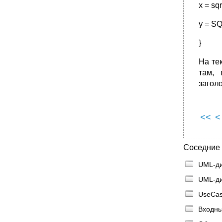
x = sqr
y = SQ
}
На те
там, 
загол
<<
<
Соседние
UML-ди
UML-ди
UseCas
Входны