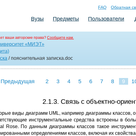
FAQ
Обратная св
Вузы
Предметы
Пользователи
ет ваши авторские права?
Сообщите нам.
ниверситет «МИЭТ»
ита)
ска
/ пояснительная записка
.doc
 Предыдущая
2
3
4
5
6
7
8
9
1
17
18
19
20
21
2.1.3. Связь с объектно-ори
орые виды диаграмм UML, например диаграммы классов, о
етствующие инструментальные средства встроены в боль
nal Rose. По данным диаграммы классов такое инструмен
рированными определениями классов, включая их свойства