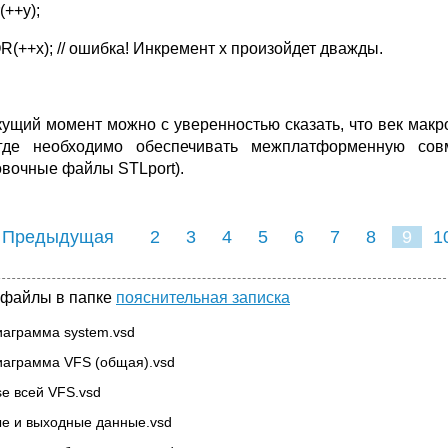
(++y);
R(++x); // ошибка! Инкремент x произойдет дважды.
кущий момент можно с уверенностью сказать, что век макр
где необходимо обеспечивать межплатформенную сов
овочные файлы STLport).
 Предыдущая
2
3
4
5
6
7
8
9
1
17
18
19
20
21
 файлы в папке
пояснительная записка
аграмма system.vsd
аграмма VFS (общая).vsd
e всей VFS.vsd
е и выходные данные.vsd