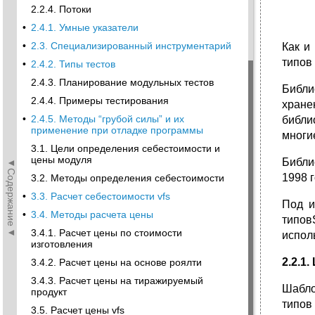
2.2.4. Потоки
•
2.4.1. Умные указатели
•
2.3. Специализированный инструментарий
Как и
типов
•
2.4.2. Типы тестов
2.4.3. Планирование модульных тестов
Библи
2.4.4. Примеры тестирования
хране
•
2.4.5. Методы “грубой силы” и их
библи
применение при отладке программы
многи
3.1. Цели определения себестоимости и
цены модуля
Библи
◄Содержание◄
1998 г
3.2. Методы определения себестоимости
•
3.3. Расчет себестоимости vfs
Под и
•
3.4. Методы расчета цены
типов
3.4.1. Расчет цены по стоимости
испол
изготовления
2.2.1
3.4.2. Расчет цены на основе роялти
3.4.3. Расчет цены на тиражируемый
Шабло
продукт
типов
3.5. Расчет цены vfs