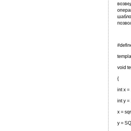
возве
опера
шабло
позво
#define
templa
void te
{
int x =
int y =
x = sqr
y = SQ