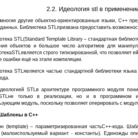
2.2. Идеология stl в применени
 многие другие объектно-ориентированные языки, С++ пр
 данных. Библиотека STLпризвана предоставить возможнос
отека STL(Standard Template Library – стандартная библио
ния объектов и большое число алгоритмов для манипул
отекаSTLявляется строго типизированной, что позволяет ей
е ошибки ещё на этапе компиляции.
отека STLявляется частью стандартной библиотеки языка 
ода.
деологией STLв архитектуре программного модуля пони
STLне только в реализации, но и в программном и
ьзующим модуль, поскольку позволяет оперировать с моду
. Шаблоны в C++
н (template) – параметризированная частьC++-кода. Ша
 (малоиспользуемый вариант - константы). Единожды о