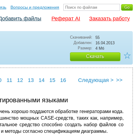
язь
Вопросы и предложения
Добавить файлы
Реферат AI
Заказать работу
Скачиваний:
55
Добавлен:
16.04.2013
Размер:
4 Мб
☆
Скачать
0
11
12
13
14
15
16
Следующая >
>>
22
23
24
ентированными языками
чень хорошо поддаются обработке генераторами кода.
шинство мощных CASE-средств, таких как, например,
тальное средство способно создать набор файлов со
 и методы согласно спецификациям диаграммы.