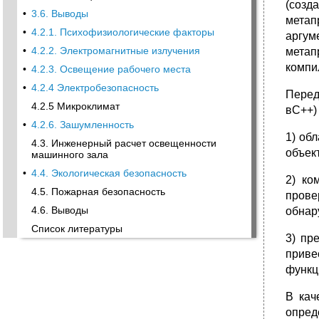
(созд
•
3.6. Выводы
метап
•
4.2.1. Психофизиологические факторы
аргум
•
4.2.2. Электромагнитные излучения
метап
компил
•
4.2.3. Освещение рабочего места
•
4.2.4 Электробезопасность
Перед
4.2.5 Микроклимат
вC++)
•
4.2.6. Зашумленность
1) об
4.3. Инженерный расчет освещенности
объек
машинного зала
•
4.4. Экологическая безопасность
2) ко
4.5. Пожарная безопасность
прове
4.6. Выводы
обнар
Список литературы
3) пр
приве
функц
В кач
опред