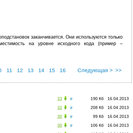
оподстановок заканчивается. Они используются только
местимость на уровне исходного кода (пример –
0
11
12
13
14
15
16
Следующая >
>>
22
23
24
33
190 Кб
16.04.2013
#
32
208 Кб
16.04.2013
#
30
99 Кб
16.04.2013
#
30
106 Кб
16.04.2013
#