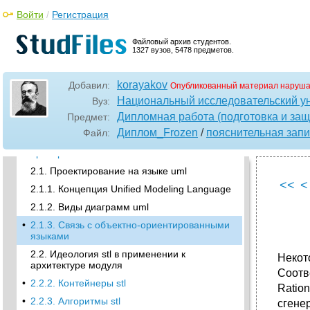
1.2. Конструкторская часть
Войти
/
Регистрация
1.2.1. Структура входных и выходных
данных
Файловый архив студентов.
1327 вузов, 5478 предметов.
1.2.2. Общая схема работы модуля
•
1.2.4. Проектирование архитектуры модуля
korayakov
Добавил:
Опубликованный материал наруша
•
1.2.5. Конфигурация технических средств
Национальный исследовательский у
Вуз:
1.2.6. Алгоритмы работы модуля
Дипломная работа (подготовка и защ
Предмет:
•
1.2.7. Методика тестирования
Диплом_Frozen
/
пояснительная запи
Файл:
•
1.2.8. Результаты экспериментальной
проверки
2.1. Проектирование на языке uml
<<
<
2.1.1. Концепция Unified Modeling Language
2.1.2. Виды диаграмм uml
•
2.1.3. Связь с объектно-ориентированными
языками
2.2. Идеология stl в применении к
Некот
архитектуре модуля
Соотв
•
2.2.2. Контейнеры stl
Ratio
•
2.2.3. Алгоритмы stl
сгене