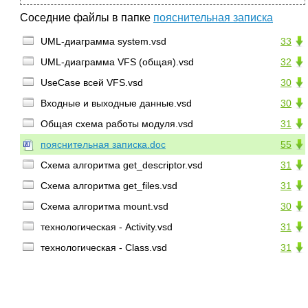
Соседние файлы в папке
пояснительная записка
UML-диаграмма system.vsd
33
UML-диаграмма VFS (общая).vsd
32
UseCase всей VFS.vsd
30
Входные и выходные данные.vsd
30
Общая схема работы модуля.vsd
31
пояснительная записка.doc
55
Схема алгоритма get_descriptor.vsd
31
Схема алгоритма get_files.vsd
31
Схема алгоритма mount.vsd
30
технологическая - Activity.vsd
31
технологическая - Class.vsd
31