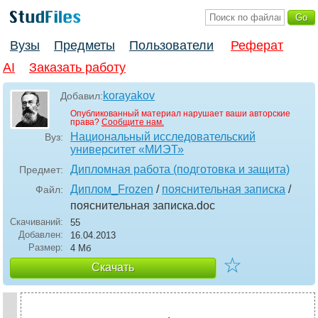
Вузы
Предметы
Пользователи
Реферат
AI
Заказать работу
korayakov
Добавил:
Опубликованный материал нарушает ваши авторские
права?
Сообщите нам.
Национальный исследовательский
Вуз:
университет «МИЭТ»
Дипломная работа (подготовка и защита)
Предмет:
Диплом_Frozen
/
пояснительная записка
/
Файл:
пояснительная записка
.doc
Скачиваний:
55
Добавлен:
16.04.2013
Размер:
4 Мб
☆
Скачать