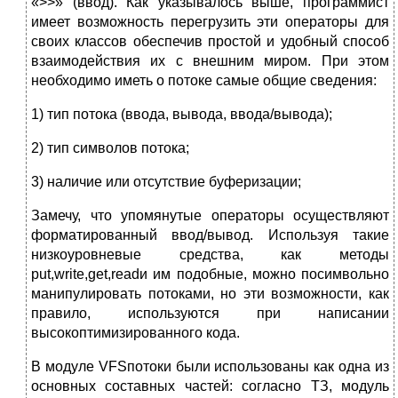
«>>» (ввод). Как указывалось выше, программист
имеет возможность перегрузить эти операторы для
своих классов обеспечив простой и удобный способ
взаимодействия их с внешним миром. При этом
необходимо иметь о потоке самые общие сведения:
1) тип потока (ввода, вывода, ввода/вывода);
2) тип символов потока;
3) наличие или отсутствие буферизации;
Замечу, что упомянутые операторы осуществляют
форматированный ввод/вывод. Используя такие
низкоуровневые средства, как методы
put,write,get,readи им подобные, можно посимвольно
манипулировать потоками, но эти возможности, как
правило, используются при написании
высокоптимизированного кода.
В модуле VFSпотоки были использованы как одна из
основных составных частей: согласно ТЗ, модуль