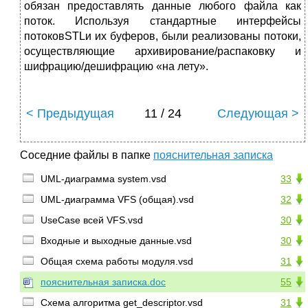
обязан предоставлять данные любого файла как
поток. Используя стандартные интерфейсы
потоковSTLи их буферов, были реализованы потоки,
осуществляющие архивирование/распаковку и
шифрацию/дешифрацию «на лету».
< Предыдущая
11 / 24
Следующая >
Соседние файлы в папке
пояснительная записка
UML-диаграмма system.vsd
33
UML-диаграмма VFS (общая).vsd
32
UseCase всей VFS.vsd
30
Входные и выходные данные.vsd
30
Общая схема работы модуля.vsd
31
пояснительная записка.doc
55
Схема алгоритма get_descriptor.vsd
31