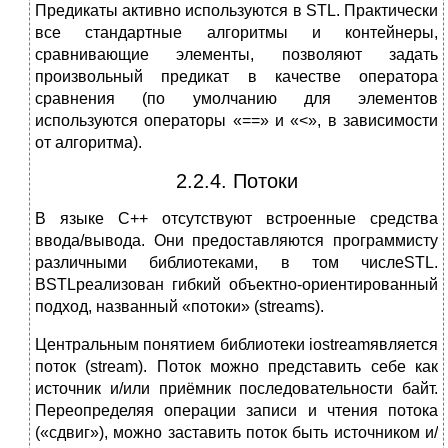
Предикаты активно используются в STL. Практически
все стандартные алгоритмы и контейнеры,
сравнивающие элементы, позволяют задать
произвольный предикат в качестве оператора
сравнения (по умолчанию для элементов
используются операторы «==» и «<», в зависимости
от алгоритма).
2.2.4. Потоки
В языке C++ отсутствуют встроенные средства
ввода/вывода. Они предоставляются программисту
различными библиотеками, в том числеSTL.
ВSTLреализован гибкий объектно-ориентированный
подход, названный «потоки» (streams).
Центральным понятием библиотеки iostreamявляется
поток (stream). Поток можно представить себе как
источник и/или приёмник последовательности байт.
Переопределяя операции записи и чтения потока
(«сдвиг»), можно заставить поток быть источником и/