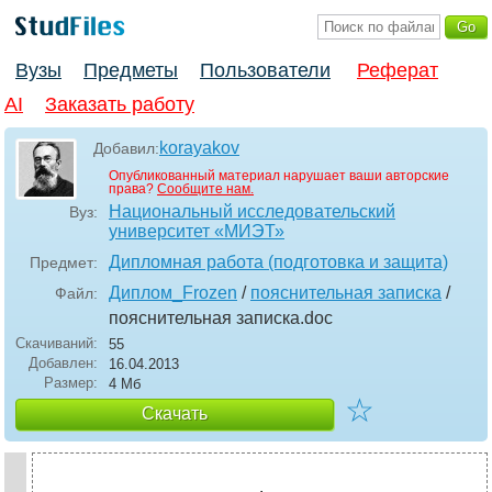
Вузы
Предметы
Пользователи
Реферат
AI
Заказать работу
korayakov
Добавил:
Опубликованный материал нарушает ваши авторские
права?
Сообщите нам.
Национальный исследовательский
Вуз:
университет «МИЭТ»
Дипломная работа (подготовка и защита)
Предмет:
Диплом_Frozen
/
пояснительная записка
/
Файл:
пояснительная записка
.doc
Скачиваний:
55
Добавлен:
16.04.2013
Размер:
4 Мб
☆
Скачать