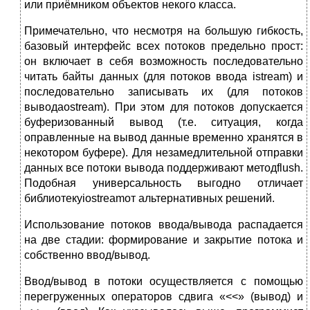
или приёмником объектов некого класса.
Примечательно, что несмотря на большую гибкость,
базовый интерфейс всех потоков предельно прост:
он включает в себя возможность последовательно
читать байты данных (для потоков ввода istream) и
последовательно записывать их (для потоков
выводаostream). При этом для потоков допускается
буферизованный вывод (т.е. ситуация, когда
оправленные на вывод данные временно хранятся в
некотором буфере). Для незамедлительной отправки
данных все потоки вывода поддерживают методflush.
Подобная универсальность выгодно отличает
библиотекуiostreamот альтернативных решений.
Использование потоков ввода/вывода распадается
на две стадии: формирование и закрытие потока и
собственно ввод/вывод.
Ввод/вывод в потоки осуществляется с помощью
перегруженных операторов сдвига «<<» (вывод) и