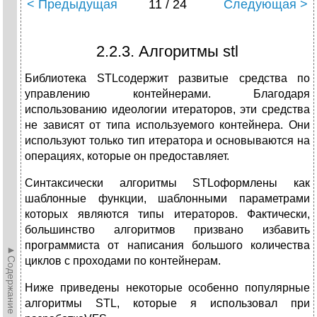
< Предыдущая
11 / 24
Следующая >
2.2.3. Алгоритмы stl
Библиотека STLсодержит развитые средства по
управлению контейнерами. Благодаря
использованию идеологии итераторов, эти средства
не зависят от типа используемого контейнера. Они
используют только тип итератора и основываются на
операциях, которые он предоставляет.
Синтаксически алгоритмы STLоформлены как
шаблонные функции, шаблонными параметрами
которых являются типы итераторов. Фактически,
большинство алгоритмов призвано избавить
программиста от написания большого количества
►Содержание►
циклов с проходами по контейнерам.
Ниже приведены некоторые особенно популярные
алгоритмы STL, которые я использовал при