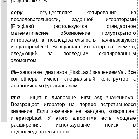
разработкеVFS.
copy
– осуществляет копирование из
последовательности, заданной итераторами
[First;Last) (используются стандартное
математические обозначение полуоткрытого
интервала), в последовательность, начинающуюся
итераторомDest. Возвращает итератор на элемент,
следующий за последним скопированным
элементом.
fill
– заполняет диапазон [First;Last) значениемVal. Все
контейнеры имеют специальный конструктор с
аналогичным функционалом.
find
– ищет в диапазоне [First;Last) значениеVal.
Возвращает итератор на первое встретившееся
значение. Если значение не найдено, возвращает
итераторLast. У этого алгоритма есть мощные
расширения, использующие поиск в
подпоследовательностях.