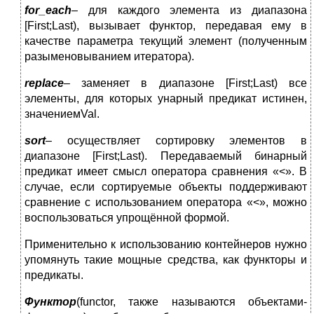
for
_
each
– для каждого элемента из диапазона
[First;Last), вызывает функтор, передавая ему в
качестве параметра текущий элемент (полученным
разыменовыванием итератора).
replace
– заменяет в диапазоне [First;Last) все
элементы, для которых унарный предикат истинен,
значениемVal.
sort
– осуществляет сортировку элементов в
диапазоне [First;Last). Передаваемый бинарный
предикат имеет смысл оператора сравнения «<». В
случае, если сортируемые объекты поддерживают
сравнение с использованием оператора «<», можно
воспользоваться упрощённой формой.
Применительно к использованию контейнеров нужно
упомянуть такие мощные средства, как функторы и
предикаты.
Функтор
(functor, также называются объектами-