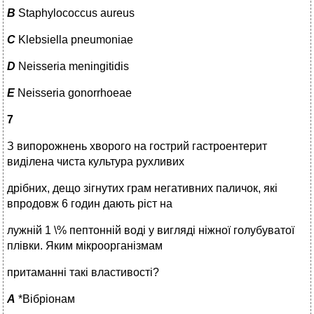
B
Staphylococcus aureus
C
Klebsiella pneumoniae
D
Neisseria meningitidis
E
Neisseria gonorrhoeae
7
З випорожнень хворого на гострий гастроентерит
виділена чиста культура рухливих
дрібних, дещо зігнутих грам негативних паличок, які
впродовж 6 годин дають ріст на
лужній 1 \% пептонній воді у вигляді ніжної голубуватої
плівки. Яким мікроорганізмам
притаманні такі властивості?
A
*Вібріонам