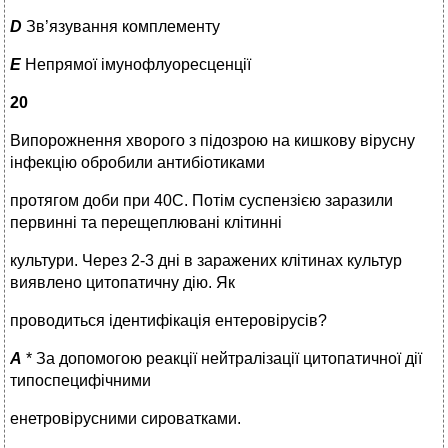
D
Зв’язування комплементу
E
Непрямої імунофлуоресценції
20
Випорожнення хворого з підозрою на кишкову вірусну
інфекцію обробили антибіотиками
протягом доби при 40С. Потім суспензією заразили
первинні та перещеплювані клітинні
культури. Через 2-3 дні в заражених клітинах культур
виявлено цитопатичну дію. Як
проводиться ідентифікація ентеровірусів?
A
* За допомогою реакції нейтралізації цитопатичної дії
типоспецифічними
енетровірусними сироватками.