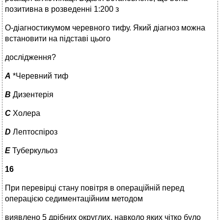
позитивна в розведенні 1:200 з
О-діагностикумом черевного тифу. Який діагноз можна
встановити на підставі цього
дослідження?
A
*Черевний тиф
B
Дизентерія
C
Холера
D
Лептоспіроз
E
Туберкульоз
16
При перевірці стану повітря в операційній перед
операцією седиментаційним методом
виявлено 5 дрібних округлих, навколо яких чітко було