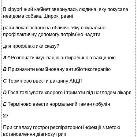
В хірургічний кабінет звернулась людина, яку покусала
невідома собака. Широкі рвані
рани локалізовані на обличчі. Яку лікувально-
профілактичну допомогу потрівбно надати
для профілактики сказу?
A
* Розпочати імунізацію антирабічною вакциною
B
Призначити комбіновану антибіотикотерапію
C
Терміново ввести вакцину АКДП
D
Госпіталізувати хворого і тримати під наглядом лікаря
E
Терміново ввести нормальний гама-глобулін
27
При спалаху гострої респіраторної інфекції з метою
встановлення діагнозу грип