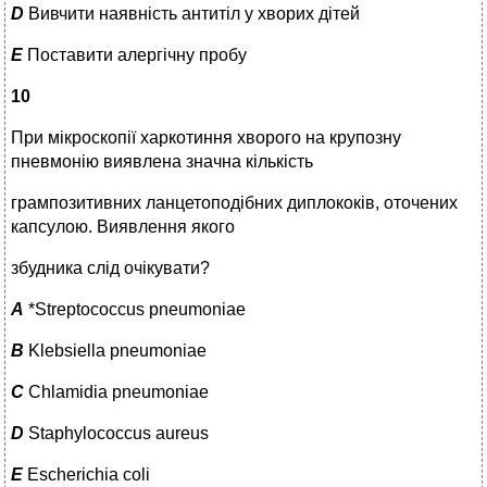
D
Вивчити наявність антитіл у хворих дітей
E
Поставити алергічну пробу
10
При мікроскопії харкотиння хворого на крупозну
пневмонію виявлена значна кількість
грампозитивних ланцетоподібних диплококів, оточених
капсулою. Виявлення якого
збудника слід очікувати?
A
*Streptococcus pneumoniae
B
Klebsiella pneumoniae
C
Chlamidia pneumoniae
D
Staphylococcus aureus
E
Escherichia coli