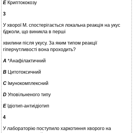
E
Криптококозу
3
У хворої М. спостерігається локальна реакція на укус
бджоли, що виникла в перші
хвилини після укусу. За яким типом реакції
гіперчутливості вона проходить?
A
*Анафілактичний
B
Цитотоксичний
C
Імунокомплексний
D
Уповільненого типу
E
Ідіотип-антиідіотип
4
У лабораторію поступило харкотиння хворого на