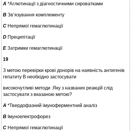
A
*Аглютинації з діагностичними сироватками
B
Зв’язування комплементу
C
Непрямої гемаглютинації
D
Преципітації
E
Затримки гемаглютинації
19
З метою перевірки крові донорів на наявність антигенів
гепатиту В необхідно застосувати
високочутливі методи .Яку з названих реакцій слід
застосувати з вказаною метою?
A
*Твердофазний імуноферментний аналіз
B
Імуноелектрофорез
C
Непрямої гемаглютинації