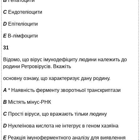
B
Гепатоцити
C
Ендотеліоцити
D
Епітеліоцити
E
В-лімфоцити
31
Відомо, що вірус імунодефіциту людини належить до
родини Ретровірусів. Вкажіть
основну ознаку, що характеризує дану родину.
A
* Наявність ферменту зворотньої транскриптази
B
Містять мінус-РНК
C
Прості віруси, що вражають тільки людину
D
Нуклеїнова кислота не інтегрує в геном хазяїна
E
Реакція імуноферментного аналізу для виявлення