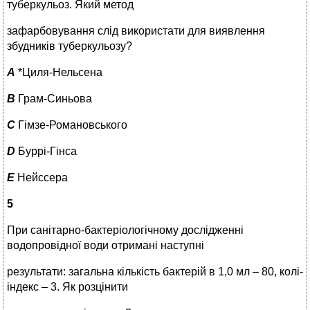
туберкульоз. Який метод
зафарбовування слід використати для виявлення
збудників туберкульозу?
A
*Циля-Нельсена
B
Грам-Синьова
C
Гімзе-Романовського
D
Буррі-Гінса
E
Нейссера
5
При санітарно-бактеріологічному дослідженні
водопровідної води отримані наступні
результати: загальна кількість бактерій в 1,0 мл – 80, колі-
індекс – 3. Як розцінити