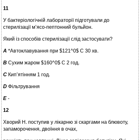
11
У бактеріологічній лабораторії підготували до
стерилізації м’ясо-пептонний бульйон.
Який із способів стерилізації слід застосувати?
A
*Автоклавування при $121^0$ С 30 хв.
B
Сухим жаром $160^0$ С 2 год.
C
Кип’ятінням 1 год.
D
Фільтрування
E
-
12
Хворий Н. поступив у лікарню зі скаргами на блювоту,
запаморочення, двоїння в очах,