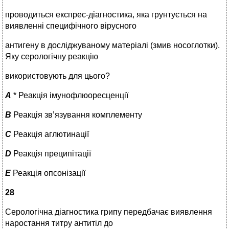
проводиться експрес-діагностика, яка грунтується на
виявленні специфічного вірусного
антигену в досліджуваному матеріалі (змив носоглотки).
Яку серологічну реакцію
використовують для цього?
A
* Реакція імунофлюоресценції
B
Реакція зв’язування комплементу
C
Реакція аглютинації
D
Реакція преципітації
E
Реакція опсонізації
28
Серологічна діагностика грипу передбачає виявлення
наростання титру антитіл до