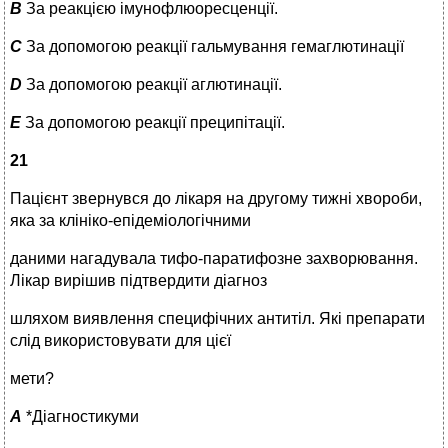
B
За реакцією імунофлюоресценції.
C
За допомогою реакції гальмування гемаглютинації
D
За допомогою реакції аглютинації.
E
За допомогою реакції преципітації.
21
Пацієнт звернувся до лікаря на другому тижні хвороби,
яка за клініко-епідеміологічними
даними нагадувала тифо-паратифозне захворювання.
Лікар вирішив підтвердити діагноз
шляхом виявлення специфічних антитіл. Які препарати
слід використовувати для цієї
мети?
A
*Діагностикуми