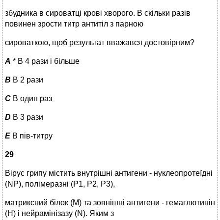
збудника в сироватці крові хворого. В скільки разів
повинен зрости титр антитіл з парною
сироваткою, щоб результат вважався достовірним?
A
* В 4 рази і більше
B
В 2 рази
C
В один раз
D
В 3 рази
E
В пів-титру
29
Вірус грипу містить внутрішні антигени - нуклеопротеїдні
(NP), полімеразні (P1, P2, P3),
матриксний білок (М) та зовнішні антигени - гемаглютинін
(Н) і нейрамінізазу (N). Яким з