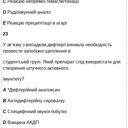
C
Реакцію непрямої гемаглютинації
D
Радіоімунний аналіз
E
Реакцію преципітації в агарі
23
У зв’язку з випадком дифтерії виникла необхідність
провести запобіжні щеплення в
студентській групі. Який препарат слід використати для
створення штучного активного
імунітету?
A
*Дифтерійний анатоксин
B
Антидифтерійну сироватку
C
Специфічний імуноглобулін
D
Вакцина АКДП