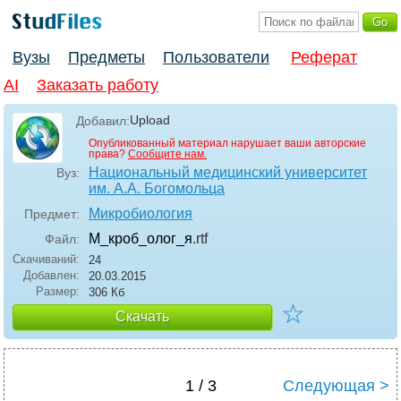
Вузы
Предметы
Пользователи
Реферат
AI
Заказать работу
Upload
Добавил:
Опубликованный материал нарушает ваши авторские
права?
Сообщите нам.
Национальный медицинский университет
Вуз:
им. А.А. Богомольца
Микробиология
Предмет:
М_кроб_олог_я
.rtf
Файл:
Скачиваний:
24
Добавлен:
20.03.2015
Размер:
306 Кб
☆
Скачать
1 / 3
Следующая >