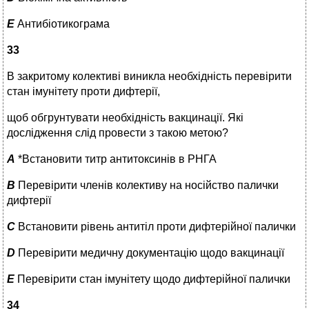
E
Антибіотикограма
33
В закритому колективі виникла необхідність перевірити
стан імунітету проти дифтерії,
щоб обгрунтувати необхідність вакцинації. Які
дослідження слід провести з такою метою?
A
*Встановити титр антитоксинів в РНГА
B
Перевірити членів колективу на носійство палички
дифтерії
C
Встановити рівень антитіл проти дифтерійної палички
D
Перевірити медичну документацію щодо вакцинації
E
Перевірити стан імунітету щодо дифтерійної палички
34