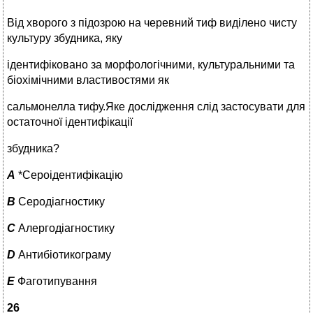
Від хворого з підозрою на черевний тиф виділено чисту
культуру збудника, яку
ідентифіковано за морфологічними, культуральними та
біохімічними властивостями як
сальмонелла тифу.Яке дослідження слід застосувати для
остаточної ідентифікації
збудника?
A
*Сероідентифікацію
B
Серодіагностику
C
Алергодіагностику
D
Антибіотикограму
E
Фаготипування
26