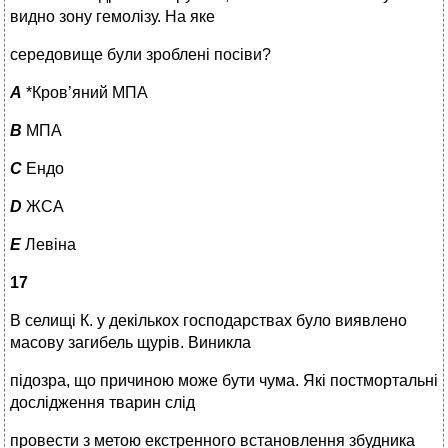
видно зону гемолізу. На яке
середовище були зроблені посіви?
A
*Кров’яний МПА
B
МПА
C
Ендо
D
ЖСА
E
Левіна
17
В селищі К. у декількох господарствах було виявлено
масову загибель щурів. Виникла
підозра, що причиною може бути чума. Які постмортальні
дослідження тварин слід
провести з метою екстренного встановлення збудника