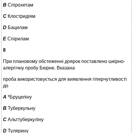
B
Спірохетам
C
Клостридіям
D
Бацилам
E
Спірилам
8
При плановому обстеженні доярок поставлено шкірно-
алергічну пробу Бюрне. Вказана
проба використовується для виявлення гіперчутливості
до
A
*Бруцеліну
B
Туберкульну
C
Альттуберкуліну
D
Тулярину