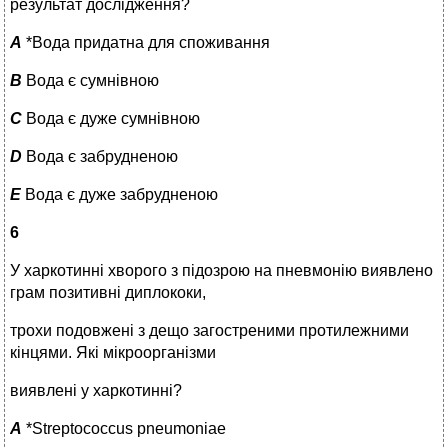
результат дослідження?
A
*Вода придатна для споживання
B
Вода є сумнівною
C
Вода є дуже сумнівною
D
Вода є забрудненою
E
Вода є дуже забрудненою
6
У харкотинні хворого з підозрою на пневмонію виявлено
грам позитивні диплококи,
трохи подовжені з дещо загостреними протилежними
кінцями. Які мікроорганізми
виявлені у харкотинні?
A
*Streptococcus pneumoniae