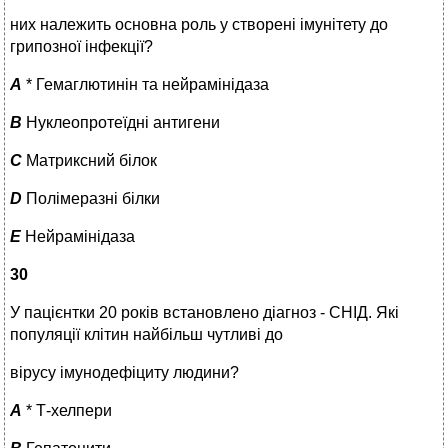
них належить основна роль у створені імунітету до
грипозної інфекції?
A
* Гемаглютинін та нейрамінідаза
B
Нуклеопротеїдні антигени
C
Матриксний білок
D
Полімеразні білки
E
Нейрамінідаза
30
У пацієнтки 20 років встановлено діагноз - СНІД. Які
популяції клітин найбільш чутливі до
вірусу імунодефіциту людини?
A
* Т-хелпери