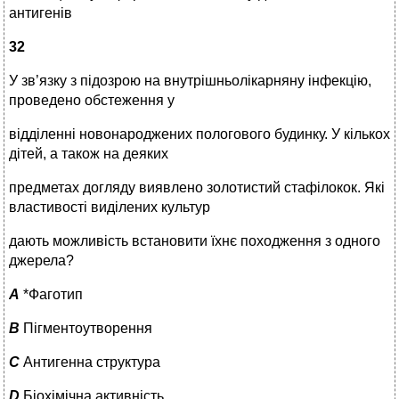
антигенів
32
У зв’язку з підозрою на внутрішньолікарняну інфекцію,
проведено обстеження у
відділенні новонароджених пологового будинку. У кількох
дітей, а також на деяких
предметах догляду виявлено золотистий стафілокок. Які
властивості виділених культур
дають можливість встановити їхнє походження з одного
джерела?
A
*Фаготип
B
Пігментоутворення
C
Антигенна структура
D
Біохімічна активність