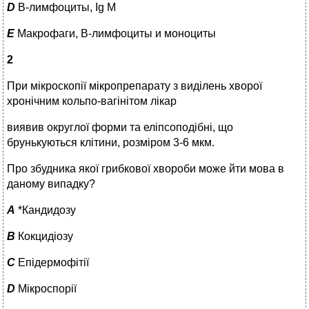
D
В-лимфоциты, Ig М
E
Макрофаги, В-лимфоциты и моноциты
2
При мікроскопії мікропрепарату з виділень хворої
хронічним кольпо-вагінітом лікар
виявив округлої форми та еліпсоподібні, що
брунькуються клітини, розміром 3-6 мкм.
Про збудника якої грибкової хвороби може йти мова в
даному випадку?
A
*Кандидозу
B
Кокцидіозу
C
Епідермофітії
D
Мікроспорії