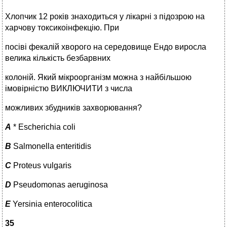
Хлопчик 12 років знаходиться у лікарні з підозрою на
харчову токсикоінфекцію. При
посіві фекалій хворого на середовище Ендо виросла
велика кількість безбарвних
колоній. Який мікроорганізм можна з найбільшою
імовірністю ВИКЛЮЧИТИ з числа
можливих збудників захворювання?
A
* Escherichia coli
B
Salmonella enteritidis
C
Proteus vulgaris
D
Pseudomonas aeruginosa
E
Yersinia enterocolitica
35