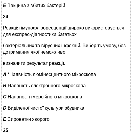
E
Вакцина з вбитих бактерій
24
Реакція імунофлюоресценції широко використовується
для експрес-діагностики багатьох
бактеріальних та вірусних інфекцій. Виберіть умову, без
дотримання якої неможливо
визначити результат реакції.
A
*Наявність люмінесцентного мікроскопа
B
Наявність електронного мікроскопа
C
Наявності імерсійного мікроскопа
D
Виділеної чистої культури збудника
E
Сироватки хворого
25