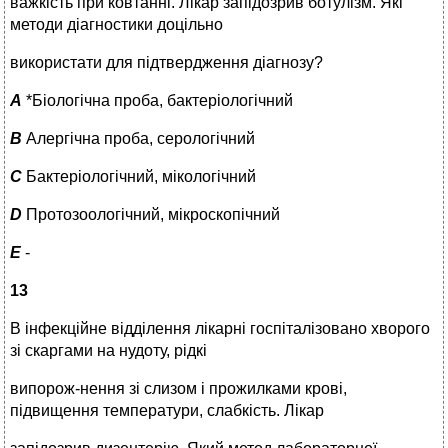
важкість при ковтанні. Лікар запідозрив ботулізм. Які
методи діагностики доцільно
використати для підтвердження діагнозу?
A
*Біологічна проба, бактеріологічний
B
Алергічна проба, серологічний
C
Бактеріологічний, мікологічний
D
Протозоологічний, мікроскопічний
E
-
13
В інфекційне відділення лікарні госпіталізовано хворого
зі скаргами на нудоту, рідкі
випорож-нення зі слизом і прожилками крові,
підвищення температури, слабкість. Лікар