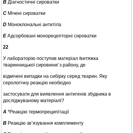
B
Діагностичні сироватки
C
Мічені сироватки
D
Моноклональні антитіла
E
Адсорбовані монорецепторні сироватки
22
У лабораторію поступив матеріал /витяжка
тваринницької сировини/ з району, де
відмічені випадки на сибірку серед тварин. Яку
серологічну реакцію необхідно
застосувати для виявлення антигенів збудника в
досліджуваному матеріалі?
A
*Реакцію термопреципітації
B
Реакцію зв’язування комплементу