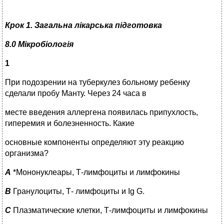
Крок
1. Загальна лікарська підготовка
8.0 Мікробіологія
1
При подозрении на туберкулез больному ребенку
сделали пробу Манту. Через 24 часа в
месте введения аллергена появилась припухлость,
гиперемия и болезненность. Какие
основные компоненты определяют эту реакцию
организма?
A
*Мононуклеары, Т-лимфоциты и лимфокины
B
Гранулоциты, Т- лимфоциты и Ig G.
C
Плазматические клетки, Т-лимфоциты и лимфокины