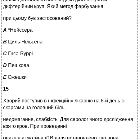
дифтерійний круп. Який метод фарбування
при цьому був застосований?
A
*Нейссера
B
Циль-Нільсена
C
Гнса-Буррі
D
Пешкова
E
Ожешки
15
Хворий поступив в інфекційну лікарню на 8-й день зі
скаргами на головний біль,
недомагання, слабкість. Для серологічного дослідження
взято кров. При проведенні
реакція аглютинації Відаля встановлено, що вона