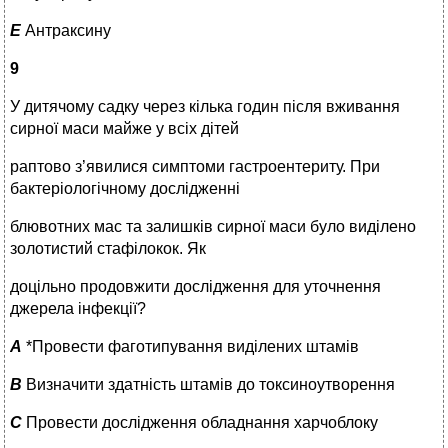
E
Антраксину
9
У дитячому садку через кілька годин після вживання
сирної маси майже у всіх дітей
раптово з’явилися симптоми гастроентериту. При
бактеріологічному дослідженні
блювотних мас та залишків сирної маси було виділено
золотистий стафілокок. Як
доцільно продовжити дослідження для уточнення
джерела інфекції?
A
*Провести фаготипування виділених штамів
B
Визначити здатність штамів до токсиноутворення
C
Провести дослідження обладнання харчоблоку