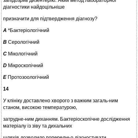
запідозрив дизентерію. Який метод лабораторної
діагностики найдоцільніше
призначити для підтвердження діагнозу?
A
*Бактеріологічний
B
Серологічний
C
Мікологічний
D
Мікроскопічний
E
Протозоологічний
14
У клініку доставлено хворого з важким загаль-ним
станом, високою температурою,
затрудне-ним диханням. Бактеріоскопічне дослідження
матеріалу із зіву та дихальних
шляхів дозволило попередньо діагностувати