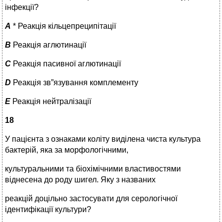
інфекції?
A
* Реакція кільцепреципітації
B
Реакція аглютинації
C
Реакція пасивної аглютинації
D
Реакція зв”язування комплементу
E
Реакція нейтралізації
18
У пацієнта з ознаками коліту виділена чиста культура
бактерій, яка за морфологічними,
культуральними та біохімічними властивостями
віднесена до роду шигел. Яку з названих
реакцій доцільно застосувати для серологічної
ідентифікації культури?