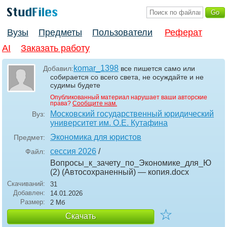
Вузы
Предметы
Пользователи
Реферат
AI
Заказать работу
komar_1398
Добавил:
все пишется само или
собирается со всего света, не осуждайте и не
судимы будете
Опубликованный материал нарушает ваши авторские
права?
Сообщите нам.
Московский государственный юридический
Вуз:
университет им. О.Е. Кутафина
Экономика для юристов
Предмет:
сессия 2026
/
Файл:
Вопросы_к_зачету_по_Экономике_для_Ю
(2) (Автосохраненный) — копия
.docx
Скачиваний:
31
Добавлен:
14.01.2026
Размер:
2 Мб
☆
Скачать