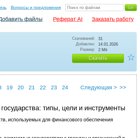
язь
Вопросы и предложения
Добавить файлы
Реферат AI
Заказать работу
Скачиваний:
31
Добавлен:
14.01.2026
Размер:
2 Мб
☆
Скачать
8
19
20
21
22
23
24
Следующая >
>>
8
29
государства: типы, цели и инструменты
тв, используемых для финансового обеспечения