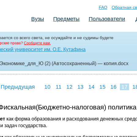
FAQ
Обратная св
Вузы
Предметы
Пользователи
ается со всего света, не осуждайте и не судимы будете
рские права?
Сообщите нам.
еский университет им. О.Е. Кутафина
Экономике_для_Ю (2) (Автосохраненный) — копия
.docx
 Предыдущая
10
11
12
13
14
15
16
17
1
25
26
27
2
 Фискальная(Бюджетно-налоговая) политика 
ет
как форма образования и расходования денежных средс
и задач государства.