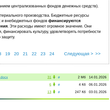
ванием централизованных фондов денежных средств).
териального производства. Бюджетные ресурсы
ых и внебюджетных фондов
финансируются
ения
. Эти расходы имеют огромное значение. Они
, финансировать культуру, удовлетворять потребности
 защиту.
8
19
20
21
22
23
24
Следующая >
>>
8
29
.docx
31
2 Мб
14.01.2026
#
6
4 Кб
06.01.2026
#
13
247 Кб
03.01.2026
#