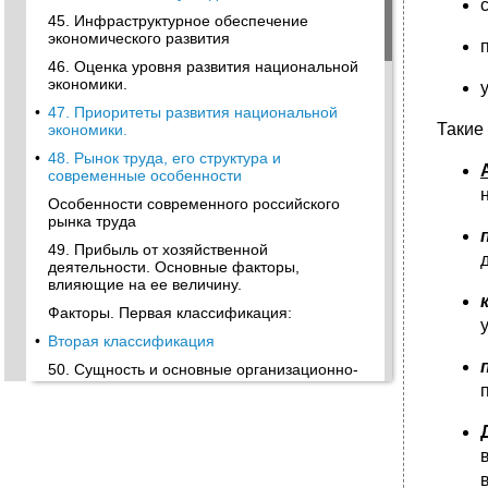
45. Инфраструктурное обеспечение
экономического развития
46. Оценка уровня развития национальной
экономики.
•
47. Приоритеты развития национальной
Такие
экономики.
•
48. Рынок труда, его структура и
современные особенности
Особенности современного российского
рынка труда
49. Прибыль от хозяйственной
деятельности. Основные факторы,
влияющие на ее величину.
Факторы. Первая классификация:
•
Вторая классификация
50. Сущность и основные организационно-
экономические формы заемных средств
•
51. Роль банков как кредитных организаций
в современной экономике
52.Влияние советского наследия на
формирование смешанной экономики