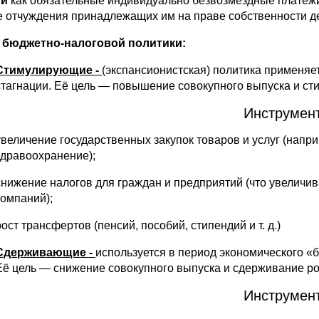
ги
как обязательные индивидуально безвозмездные платежи
 отчуждения принадлежащих им на праве собственности де
бюджетно-налоговой политики:
Стимулирующие -
(экспансионистская) политика применяе
стагнации. Её цель — повышение совокупного выпуска и ст
Инструмен
увеличение государственных закупок товаров и услуг (напри
здравоохранение);
снижение налогов для граждан и предприятий (что увеличи
компаний);
рост трансфертов (пенсий, пособий, стипендий и т. д.)
Сдерживающие -
используется в период экономического «б
Её цель — снижение совокупного выпуска и сдерживание ро
Инструмен