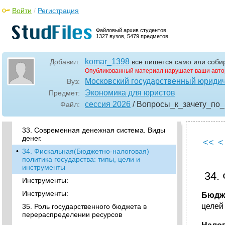
5. Защищать права собственности и
обеспечивать политическую стабильность
Войти
/
Регистрация
6. Стимулировать свободную торговлю
Файловый архив студентов.
7. Контролировать рост населения
1327 вузов, 5479 предметов.
28. Современная рыночная инфраструктура
komar_1398
•
29. Экономические и финансовые кризисы
Добавил:
все пишется само или собир
Опубликованный материал нарушает ваши авто
30. Цикличность кризисов
Московский государственный юридич
Вуз:
•
31. Роль государства в разных типах
Экономика для юристов
Предмет:
экономики
сессия 2026
/ Вопросы_к_зачету_по_
Файл:
•
32. Монетарная политика государства:
типы, цели и инструменты
33. Современная денежная система. Виды
денег.
<<
<
•
34. Фискальная(Бюджетно-налоговая)
политика государства: типы, цели и
инструменты
34.
Инструменты:
Инструменты:
Бюдж
целей 
35. Роль государственного бюджета в
перераспределении ресурсов