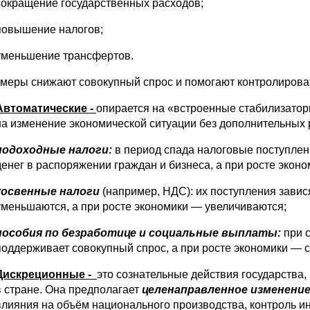
сокращение государственных расходов;
повышение налогов;
уменьшение трансфертов.
 меры снижают совокупный спрос и помогают контролиров
Автоматические -
опирается на «встроенные стабилизато
на изменение экономической ситуации без дополнительных
подоходные налоги:
в период спада налоговые поступлен
денег в распоряжении граждан и бизнеса, а при росте экон
косвенные налоги
(например, НДС): их поступления завис
уменьшаются, а при росте экономики — увеличиваются;
пособия по безработице и социальные выплаты:
при с
поддерживает совокупный спрос, а при росте экономики — 
Дискреционные -
это сознательные действия государства
в стране. Она предполагает
целенаправленное изменение
влияния на объём национального производства, контроль и