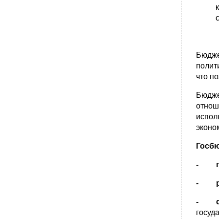
России
•
53. Способы реформирования экономики:
градуализм и шоковая терапия
•
54. Основные задачи модернизации
российской экономики.
Бюдже
55. Равновесие и неустойчивость
национальной экономики.
полит
что п
•
56. Социальные последствия экономических
кризисов и роль государства в их
преодолении.
Бюдже
отнош
1. Что предпринимает государство:
испол
57. Особенности современного
воспроизводства населения в разных
эконо
странах.
Госб
•
58. Экономические и правовые меры
государства по улучшению
демографического положения в России
- пе
59. Государственное финансовое
- р
регулирование доходов населения
•
60. Значение развития сферы услуг в
- с
решении социальных проблем
современного общественного развития.
госуда