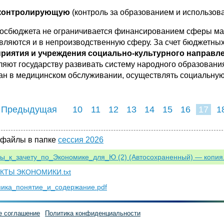
нтролирующую
(контроль за образованием и использо
госбюджета не ограничивается финансированием сферы ма
вляются и в непроизводственную сферу. За счет бюджетн
риятия и учреждения социально-культурного направл
ляют государству развивать систему народного образования
ан в медицинском обслуживании, осуществлять социальную
 Предыдущая
10
11
12
13
14
15
16
17
1
25
26
27
2
 файлы в папке
сессия 2026
ы_к_зачету_по_Экономике_для_Ю (2) (Автосохраненный) — копия
КТЫ ЭКОНОМИКИ.txt
ика_понятие_и_содержание.pdf
е соглашение
Политика конфиденциальности