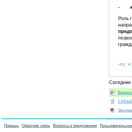
•
61. Характерные черты мирового хозяйства
- ко
в XXI веке
62. Основные тенденции развития мировой
Роль 
экономики на современном этапе
напра
•
63. Особенности хозяйственной
предп
специализации России
позво
•
64. Глобальные вызовы для современной
гражд
экономики России
•
65. Россия в системе международных
экономических отношений
<<
<
66. Сущность и противоречия глобализации
Сущность глобализации:
Противоречия глобализации:
Соседние
67. Проблемы международной интеграции
Вопрос
•
68. Современные интеграционные союзы
СУБЪЕ
•
69. Суверенитет как основа
самостоятельного независимого принятия
Эконом
решений
70. Финансовый рынок в России: основные
игроки и текущее состояние
Помощь
Обратная связь
Вопросы и предложения
Пользовательско