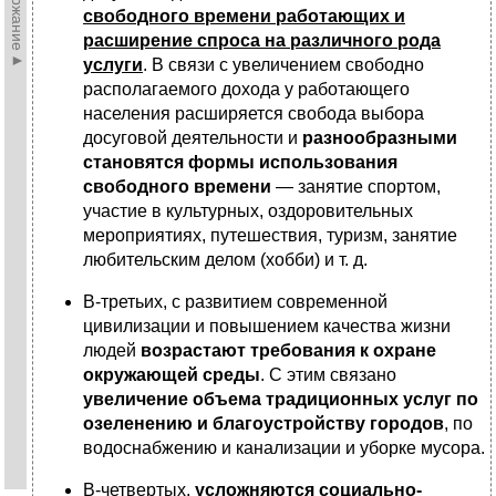
►Содержание►
свободного времени работающих и
расширение спроса на различного рода
услуги
. В связи с увеличением свободно
располагаемого дохода у работающего
населения расширяется свобода выбора
досуговой деятельности и
разнообразными
становятся формы использования
свободного времени
— занятие спортом,
участие в культурных, оздоровительных
мероприятиях, путешествия, туризм, занятие
любительским делом (хобби) и т. д.
В-третьих, с развитием современной
цивилизации и повышением качества жизни
людей
возрастают требования к охране
окружающей среды
. С этим связано
увеличение объема традиционных услуг по
озеленению и благоустройству городов
, по
водоснабжению и канализации и уборке мусора.
В-четвертых,
усложняются социально-