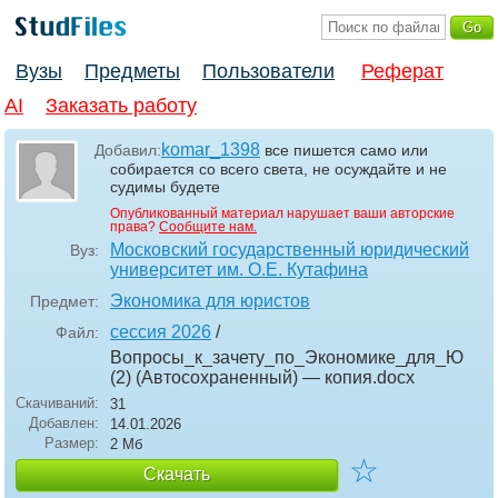
Вузы
Предметы
Пользователи
Реферат
AI
Заказать работу
komar_1398
Добавил:
все пишется само или
собирается со всего света, не осуждайте и не
судимы будете
Опубликованный материал нарушает ваши авторские
права?
Сообщите нам.
Московский государственный юридический
Вуз:
университет им. О.Е. Кутафина
Экономика для юристов
Предмет:
сессия 2026
/
Файл:
Вопросы_к_зачету_по_Экономике_для_Ю
(2) (Автосохраненный) — копия
.docx
Скачиваний:
31
Добавлен:
14.01.2026
Размер:
2 Мб
☆
Скачать