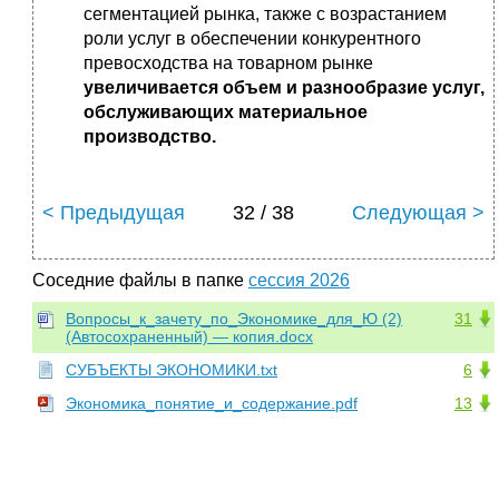
сегментацией рынка, также с возрастанием
роли услуг в обеспечении конкурентного
превосходства на товарном рынке
увеличивается объем и разнообразие услуг,
обслуживающих материальное
производство.
< Предыдущая
32 / 38
Следующая >
Соседние файлы в папке
сессия 2026
Вопросы_к_зачету_по_Экономике_для_Ю (2)
31
(Автосохраненный) — копия.docx
СУБЪЕКТЫ ЭКОНОМИКИ.txt
6
Экономика_понятие_и_содержание.pdf
13