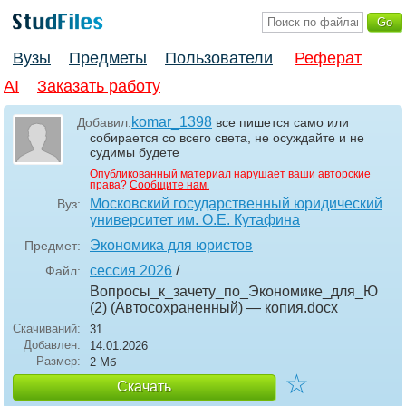
Вузы
Предметы
Пользователи
Реферат
AI
Заказать работу
komar_1398
Добавил:
все пишется само или
собирается со всего света, не осуждайте и не
судимы будете
Опубликованный материал нарушает ваши авторские
права?
Сообщите нам.
Московский государственный юридический
Вуз:
университет им. О.Е. Кутафина
Экономика для юристов
Предмет:
сессия 2026
/
Файл:
Вопросы_к_зачету_по_Экономике_для_Ю
(2) (Автосохраненный) — копия
.docx
Скачиваний:
31
Добавлен:
14.01.2026
Размер:
2 Мб
☆
Скачать