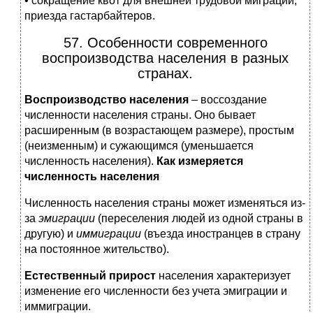
• сокращение квот для внешней трудовой миграции,
приезда гастарбайтеров.
57. Особенности современного
воспроизводства населения в разных
странах.
Воспроизводство населения
– воссоздание
численности населения страны. Оно бывает
расширенным (в возрастающем размере), простым
(неизменным) и сужающимся (уменьшается
численность населения).
Как измеряется
численность населения
Численность населения страны может изменяться из-
за
эмиграции
(переселения людей из одной страны в
другую) и
иммиграции
(въезда иностранцев в страну
на постоянное жительство).
Естественный прирост
населения характеризует
изменение его численности без учета эмиграции и
иммиграции.