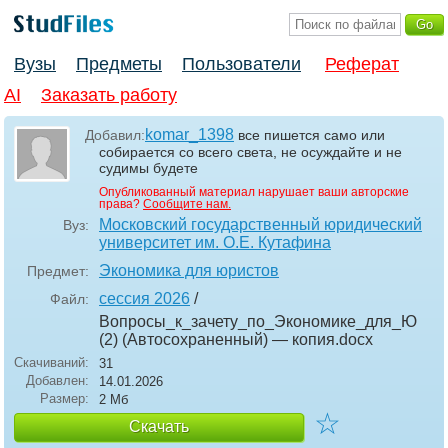
Вузы
Предметы
Пользователи
Реферат
AI
Заказать работу
komar_1398
Добавил:
все пишется само или
собирается со всего света, не осуждайте и не
судимы будете
Опубликованный материал нарушает ваши авторские
права?
Сообщите нам.
Московский государственный юридический
Вуз:
университет им. О.Е. Кутафина
Экономика для юристов
Предмет:
сессия 2026
/
Файл:
Вопросы_к_зачету_по_Экономике_для_Ю
(2) (Автосохраненный) — копия
.docx
Скачиваний:
31
Добавлен:
14.01.2026
Размер:
2 Мб
☆
Скачать