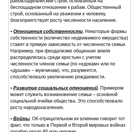
рабовладельческий строй, основанный на
беспощадном отношении к рабам. Общественный
строй, основанный на уважении к человеку,
благоприятствует росту численности населения.
•
Отношения собственности
.
Некоторые формы
собственности (количество недвижимого имущества)
ставят в прямую зависимость от численности семьи.
Например, при феодализме общинная земля
распределялась среди крестьян с учетом
численности членов семьи (по «едокам» или по
«душам» – мужчинам), что, разумеется,
способствовало увеличению рождаемости.
•
Развитие социальных отношений
.
Примером
может служить возникновение семьи – основной
социальной ячейки общества. Это способствовало
росту народонаселения.
•
Войны
.
Об отрицательном их влиянии говорит тот
факт, что только в Первой и Второй мировых войнах
погибло около 85 млн человек.