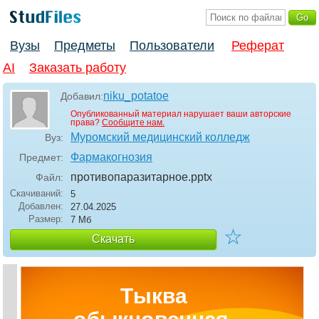
Вузы
Предметы
Пользователи
Реферат
AI
Заказать работу
niku_potatoe
Добавил:
Опубликованный материал нарушает ваши авторские
права?
Сообщите нам.
Муромский медицинский колледж
Вуз:
Фармакогнозия
Предмет:
противопаразитарное
.pptx
Файл:
Скачиваний:
5
Добавлен:
27.04.2025
Размер:
7 Мб
☆
Скачать
Тыква