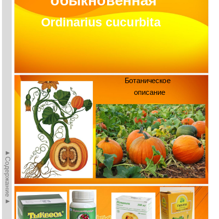
обыкновенная
Ordinarius cucurbita
Ботаническое
описание
►Содержание►