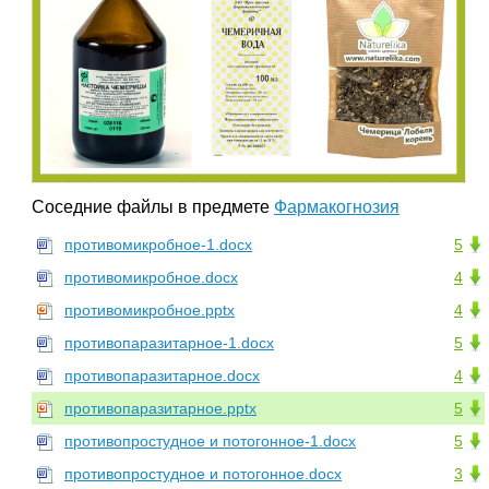
Соседние файлы в предмете
Фармакогнозия
противомикробное-1.docx
5
противомикробное.docx
4
противомикробное.pptx
4
противопаразитарное-1.docx
5
противопаразитарное.docx
4
противопаразитарное.pptx
5
противопростудное и потогонное-1.docx
5
противопростудное и потогонное.docx
3