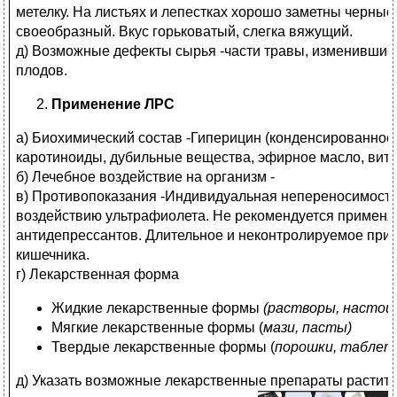
метелку. На листьях и лепестках хорошо заметны черные
своеобразный. Вкус горьковатый, слегка вяжущий.
д) Возможные дефекты сырья -части травы, изменившие 
плодов.
Применение ЛРС
а) Биохимический состав -Гиперицин (конденсированно
каротиноиды, дубильные вещества, эфирное масло, вит
б) Лечебное воздействие на организм -
в) Противопоказания -Индивидуальная непереносимость
воздействию ультрафиолета. Не рекомендуется применя
антидепрессантов. Длительное и неконтролируемое при
кишечника.
г) Лекарственная форма
Жидкие лекарственные формы
(растворы, настои
Мягкие лекарственные формы (
мази, пасты)
Твердые лекарственные формы (
порошки, таблет
д) Указать возможные лекарственные препараты растит