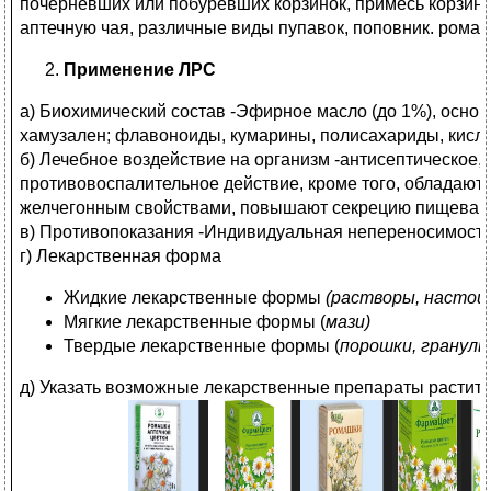
почерневших или побуревших корзинок, примесь корзино
аптечную чая, различные виды пупавок, поповник. рома
Применение ЛРС
а) Биохимический состав -Эфирное масло (до 1%), осно
хамузален; флавоноиды, кумарины, полисахариды, кисл
б) Лечебное воздействие на организм -антисептическое, 
противовоспалительное действие, кроме того, обладают
желчегонным свойствами, повышают секрецию пищевар
в) Противопоказания -Индивидуальная непереносимость
г) Лекарственная форма
Жидкие лекарственные формы
(растворы, настои
Мягкие лекарственные формы (
мази)
Твердые лекарственные формы (
порошки, гранулы
д) Указать возможные лекарственные препараты растит