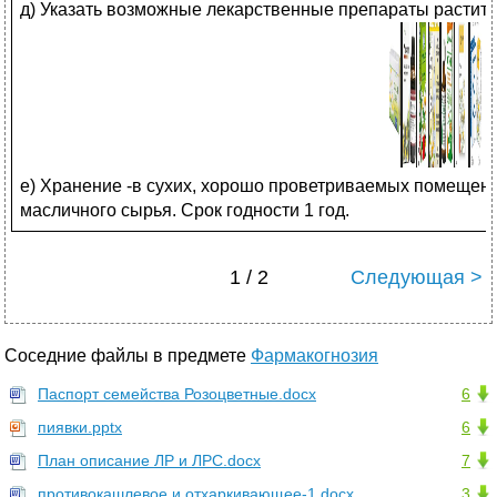
д) Указать возможные лекарственные препараты растит
е) Хранение -в сухих, хорошо проветриваемых помещен
масличного сырья. Срок годности 1 год.
1 / 2
Следующая >
Соседние файлы в предмете
Фармакогнозия
Паспорт семейства Розоцветные.docx
6
пиявки.pptx
6
План описание ЛР и ЛРС.docx
7
противокашлевое и отхаркивающее-1.docx
3