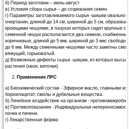
б) Период заготовки – июнь-август
в) Условия сбора сырья – до созревания семян
г) Параметры заготавливаемого сырья -шишки овально-
очертании, длиной до 14 см, шириной до 5 см, образов
кроющими чешуями, в пазухах которых сидят крупные с
семенной чешуи располагаются два семени, снабженны
коричневые, длиной до 5 мм, шириной до 3 мм; свободн
до 6 мм. Между семенными чешуями часто заметны смол
вяжущий, горьковатый.
д) Возможные дефекты сырья -шишки, из которых высыпа
растения (хвоя, веточки).
Применение ЛРС
а) Биохимический состав - Эфирное масло, главными ко
борнилацетат; смолы и дубильные вещества.
б) Лечебное воздействие на организм - противомикробно
в) Противопоказания - Индивидуальная непереносимост
почек и печени.
г) Лекарственная форма