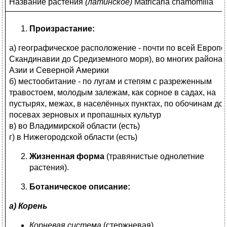
Название растения
(
латинское)
Matricāria chamomīlla
Произрастание:
а) географическое расположение - почти по всей Европе 
Скандинавии до Средиземного моря), во многих районах
Азии и Северной Америки
б) местообитание - по лугам и степям с разреженным
травостоем, молодым залежам, как сорное в садах, на
пустырях, межах, в населённых пунктах, по обочинам дор
посевах зерновых и пропашных культур
в) во Владимирской области (есть)
г) в Нижегородской области (есть)
Жизненная форма
(травянистые однолетние
растения).
Ботаническое описание:
а) Корень
Корневая система
(стержневая)