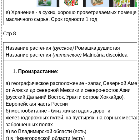
е) Хранение - в сухих, хорошо проветриваемых помещен
масличного сырья. Срок годности 1 год
Стр 8
Название растения
(
русское)
Ромашка душистая
Название растения
(
латинское)
Matricária discoídea
Произрастание:
а) географическое расположение - запад Северной Аме
от Аляски до северной Мексики и северо-восток Азии
(русский Дальний Восток, Урал и остров Хоккайдо),
Европейская часть России
б) местообитание - близ жилья вдоль дорог и
железнодорожных путей, на пустырях, на сорных местах 
заброшенных полях
в) во Владимирской области (есть)
г) в Нижегородской области (есть)