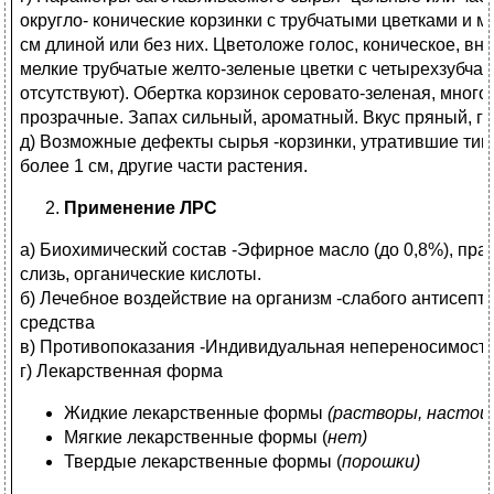
округло- конические корзинки с трубчатыми цветками и м
см длиной или без них. Цветоложе голос, коническое, вну
мелкие трубчатые желто-зеленые цветки с четырехзубча
отсутствуют). Обертка корзинок серовато-зеленая, много
прозрачные. Запах сильный, ароматный. Вкус пряный, г
д) Возможные дефекты сырья -корзинки, утратившие типи
более 1 см, другие части растения.
Применение ЛРС
а) Биохимический состав -Эфирное масло (до 0,8%), пра
слизь, органические кислоты.
б) Лечебное воздействие на организм -слабого антисепт
средства
в) Противопоказания -Индивидуальная непереносимость
г) Лекарственная форма
Жидкие лекарственные формы
(растворы, настои
Мягкие лекарственные формы (
нет)
Твердые лекарственные формы (
порошки)