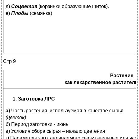
д)
Соцветия
(корзинки образующие щиток).
е)
Плоды
(семянка)
Стр 9
Растение
как лекарственное раститель
Заготовка ЛРС
а)
Часть растения, используемая в качестве сырья
(цветок)
б) Период заготовки - июнь
в) Условия сбора сырья – начало цветения
г) Параметры заготавливаемого сырья -цельные или ча