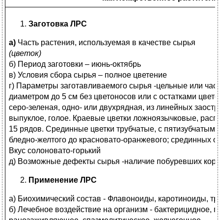
Заготовка ЛРС
а)
Часть растения, используемая в качестве сырья
(цветок)
б) Период заготовки – июнь-октябрь
в) Условия сбора сырья – полное цветение
г) Параметры заготавливаемого сырья -цельные или час
диаметром до 5 см без цветоносов или с остатками цвето
серо-зеленая, одно- или двухрядная, из линейных заост
выпуклое, голое. Краевые цветки ложноязычковые, расп
15 рядов. Срединные цветки трубчатые, с пятизубчатым 
бледно-желтого до красновато-оранжевого; срединных от
Вкус солоновато-горький
д) Возможные дефекты сырья -наличие побуревших корзи
Применение ЛРС
а) Биохимический состав - Флавоноиды, каротиноиды, т
б) Лечебное воздействие на организм - бактерицидное, 