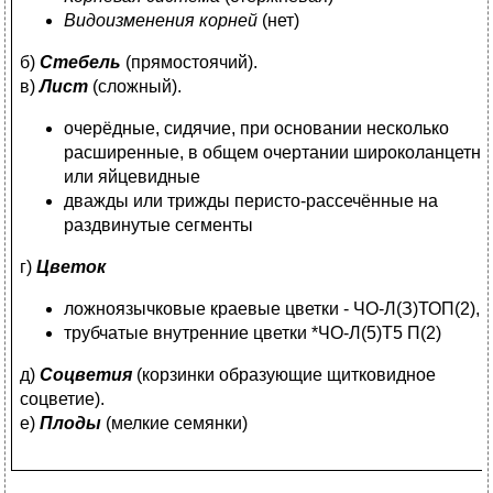
Видоизменения корней
(нет)
б)
Стебель
(прямостоячий).
в)
Лист
(сложный).
очерёдные, сидячие, при основании несколько
расширенные, в общем очертании широколанцетн
или яйцевидные
дважды или трижды перисто-рассечённые на
раздвинутые сегменты
г)
Цветок
ложноязычковые краевые цветки - ЧО-Л(З)ТОП(2),
трубчатые внутренние цветки *ЧО-Л(5)Т5 П(2)
д)
Соцветия
(корзинки образующие щитковидное
соцветие).
е)
Плоды
(мелкие семянки)