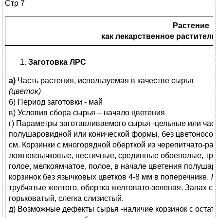
Стр 7
Растение
как лекарственное раститель
Заготовка ЛРС
а)
Часть растения, используемая в качестве сырья
(цветок)
б) Период заготовки - май
в) Условия сбора сырья – начало цветения
г) Параметры заготавливаемого сырья -цельные или ча
полушаровидной или конической формы, без цветоносов 
см. Корзинки с многорядной оберткой из черепитчато-ра
ложноязычковые, пестичные, срединные обоеполые, труб
голое, мелкоямчатое, полое, в начале цветения полушар
корзинок без язычковых цветков 4-8 мм в поперечнике. 
трубчатые желтого, обертка желтовато-зеленая. Запах с
горьковатый, слегка слизистый.
д) Возможные дефекты сырья -наличие корзинок с остатк