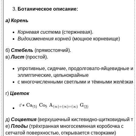
Ботаническое описание:
а) Корень
Корневая система
(стержневая).
Видоизменения корней
(мощное корневище)
б)
Стебель
(прямостоячий).
в)
Лист
(простой).
упротивные, сидячие, продолговато-яйцевидные и
эллиптические, цельнокрайные
с многочисленными светлыми и тёмными желёзкам
г)
Цветок
д)
Соцветия
(верхушечный кистевидно-щитковидный тир
е)
Плоды
(трёхгранная многосемянная коробочка с
сетчатой поверхностью, открывается створками)