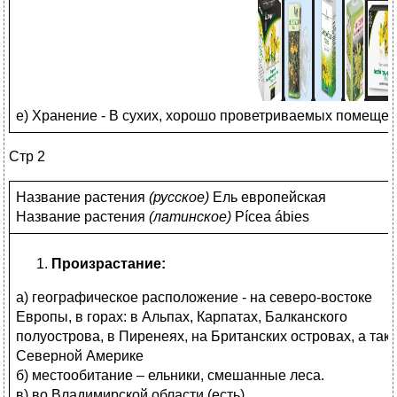
е) Хранение - В сухих, хорошо проветриваемых помещени
Стр 2
Название растения
(
русское)
Ель европейская
Название растения
(
латинское)
Pícea ábies
Произрастание:
а) географическое расположение - на северо-востоке
Европы, в горах: в Альпах, Карпатах, Балканского
полуострова, в Пиренеях, на Британских островах, а так
Северной Америке
б) местообитание – ельники, смешанные леса.
в) во Владимирской области (есть)