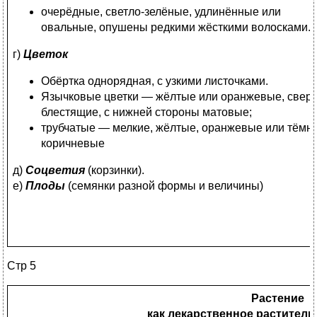
очерёдные, светло-зелёные, удлинённые или
овальные, опушены редкими жёсткими волосками.
г)
Цветок
Обёртка однорядная, с узкими листочками.
Язычковые цветки — жёлтые или оранжевые, свер
блестящие, с нижней стороны матовые;
трубчатые — мелкие, жёлтые, оранжевые или тёмно
коричневые
д)
Соцветия
(корзинки).
е)
Плоды
(семянки разной формы и величины)
Стр 5
Растение
как лекарственное раститель