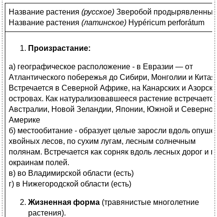
Название растения
(
русское)
Зверобой продырявленны
Название растения
(
латинское)
Hypéricum perforátum
Произрастание:
а) географическое расположение - в Евразии — от
Атлантического побережья до Сибири, Монголии и Китая
Встречается в Северной Африке, на Канарских и Азорски
островах. Как натурализовавшееся растение встречается
Австралии, Новой Зеландии, Японии, Южной и Северно
Америке
б) местообитание - образует целые заросли вдоль опуше
хвойных лесов, по сухим лугам, лесным солнечным
полянам. Встречается как сорняк вдоль лесных дорог и п
окраинам полей.
в) во Владимирской области (есть)
г) в Нижегородской области (есть)
Жизненная форма
(травянистые многолетние
растения).