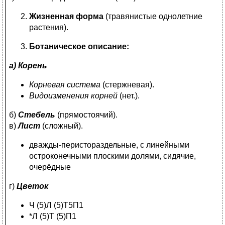
Жизненная форма
(травянистые однолетние
растения).
Ботаническое описание:
а) Корень
Корневая система
(стержневая).
Видоизменения корней
(нет.).
б)
Стебель
(прямостоячий).
в)
Лист
(сложный).
дважды-перистораздельные, с линейными
остроконечными плоскими долями, сидячие,
очерёдные
г)
Цветок
Ч (5)Л (5)Т5П1
*Л (5)Т (5)П1