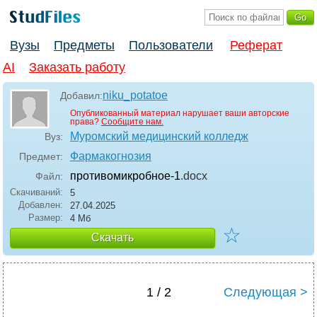
Вузы
Предметы
Пользователи
Реферат
AI
Заказать работу
niku_potatoe
Добавил:
Опубликованный материал нарушает ваши авторские
права?
Сообщите нам.
Муромский медицинский колледж
Вуз:
Фармакогнозия
Предмет:
противомикробное-1
.docx
Файл:
Скачиваний:
5
Добавлен:
27.04.2025
Размер:
4 Мб
☆
Скачать
1 / 2
Следующая >