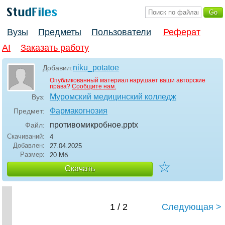
Вузы
Предметы
Пользователи
Реферат
AI
Заказать работу
niku_potatoe
Добавил:
Опубликованный материал нарушает ваши авторские
права?
Сообщите нам.
Муромский медицинский колледж
Вуз:
Фармакогнозия
Предмет:
противомикробное
.pptx
Файл:
Скачиваний:
4
Добавлен:
27.04.2025
Размер:
20 Мб
☆
Скачать
1 / 2
Следующая >