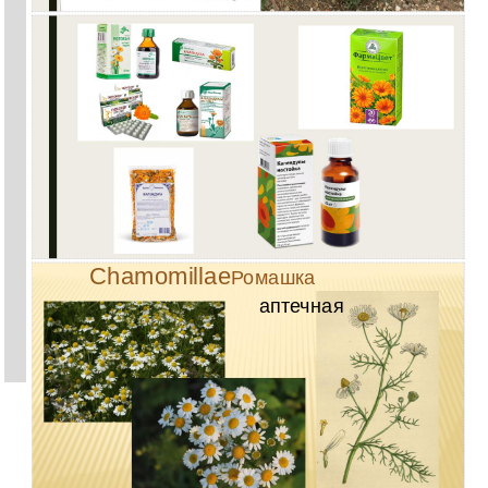
Chamomillae
Ромашка
аптечная