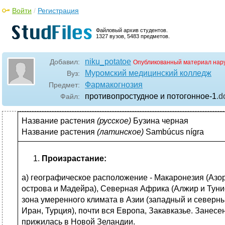
Войти
/
Регистрация
Файловый архив студентов.
1327 вузов, 5483 предметов.
niku_potatoe
Добавил:
Опубликованный материал нар
Муромский медицинский колледж
Вуз:
Фармакогнозия
Предмет:
противопростудное и потогонное-1
.d
Файл:
Название растения
(
русское)
Бузина черная
Название растения
(
латинское)
Sambúcus nígra
Произрастание:
а) географическое расположение - Макаронезия (Азо
острова и Мадейра), Северная Африка (Алжир и Тунис
зона умеренного климата в Азии (западный и северн
Иран, Турция), почти вся Европа, Закавказье. Занесе
прижилась в Новой Зеландии.