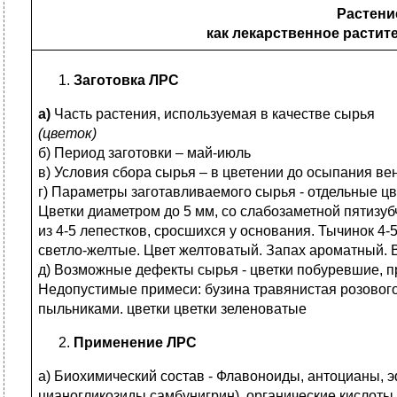
Растени
как лекарственное растит
Заготовка ЛРС
а)
Часть растения, используемая в качестве сырья
(цветок)
б) Период заготовки – май-июль
в) Условия сбора сырья – в цветении до осыпания ве
г) Параметры заготавливаемого сырья - отдельные цв
Цветки диаметром до 5 мм, со слабозаметной пятизуб
из 4-5 лепестков, сросшихся у основания. Тычинок 4-
светло-желтые. Цвет желтоватый. Запах ароматный. 
д) Возможные дефекты сырья - цветки побуревшие, п
Недопустимые примеси: бузина травянистая розового
пыльниками. цветки цветки зеленоватые
Применение ЛРС
а) Биохимический состав - Флавоноиды, антоцианы, 
цианогликозиды самбунигрин), органические кислоты.