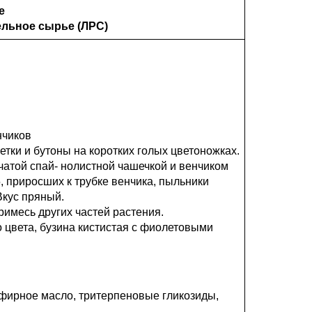
е
ельное сырье (ЛРС)
нчиков
етки и бутоны на коротких голых цветоножках.
чатой спай- нолистной чашечкой и венчиком
5, приросших к трубке венчика, пыльники
Вкус пряный.
римесь других частей растения.
 цвета, бузина кистистая с фиолетовыми
эфирное масло, тритерпеновые гликозиды,