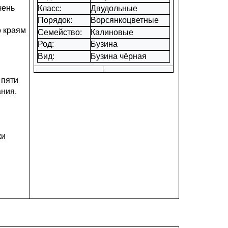
чень
Класс:
Двудольные
Порядок:
Ворсянкоцветные
о краям
Семейство:
Калиновые
Род:
Бузина
Вид:
Бузина чёрная
 пяти
ания.
ки