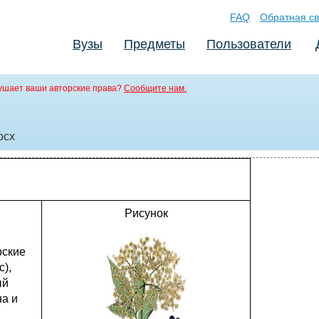
FAQ
Обратная св
Вузы
Предметы
Пользователи
ушает ваши авторские права?
Сообщите нам.
ocx
Рисунок
рские
),
ый
на и