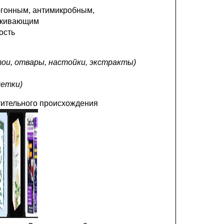
тогонным, антимикробным,
аркивающим
ость
тои, отвары, настойки, экстракты)
летки)
тительного происхождения