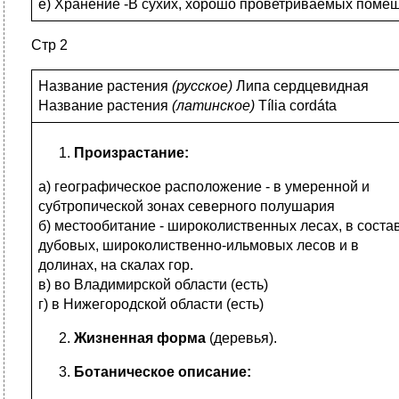
е) Хранение -В сухих, хорошо проветриваемых помеще
Стр 2
Название растения
(
русское)
Липа сердцевидная
Название растения
(
латинское)
Tília cordáta
Произрастание:
а) географическое расположение - в умеренной и
субтропической зонах северного полушария
б) местообитание - широколиственных лесах, в соста
дубовых, широколиственно-ильмовых лесов и в
долинах, на скалах гор.
в) во Владимирской области (есть)
г) в Нижегородской области (есть)
Жизненная форма
(деревья).
Ботаническое описание: