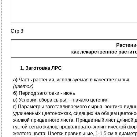
Стр 3
Растени
как лекарственное растит
Заготовка ЛРС
а)
Часть растения, используемая в качестве сырья
(цветок)
б) Период заготовки - июнь
в) Условия сбора сырья – начало цетения
г) Параметры заготавливаемого сырья -зонтико-видны
удлиненных цветоножках, сидящих на общем цветонос
жилкой прицветного листа. Прицветный лист длиной до
густой сетью жилок, продолговато-эллиптической фо
желтого цвета. Цветки правильные, 1-1,5 см в диамет