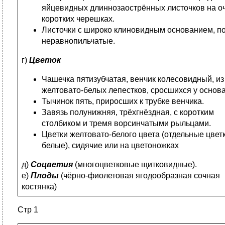
яйцевидных длиннозаострённых листочков на о
коротких черешках.
Листочки с широко клиновидным основанием, п
неравнопильчатые.
г)
Цветок
Чашечка пятизубчатая, венчик колесовидный, из
желтовато-белых лепестков, сросшихся у основ
Тычинок пять, приросших к трубке венчика.
Завязь полунижняя, трёхгнёздная, с коротким
столбиком и тремя ворсинчатыми рыльцами.
Цветки желтовато-белого цвета (отдельные цвет
белые), сидячие или на цветоножках
д)
Соцветия
(многоцветковые щитковидные).
е)
Плоды
(чёрно-фиолетовая ягодообразная сочная
костянка)
Стр 1