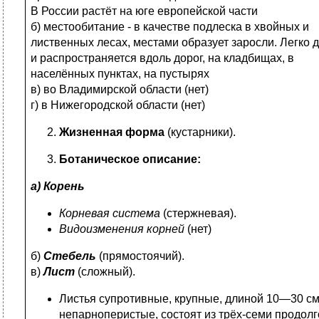
В России растёт на юге европейской части
б) местообитание - в качестве подлеска в хвойных и
лиственных лесах, местами образует заросли. Легко 
и распространяется вдоль дорог, на кладбищах, в
населённых пунктах, на пустырях
в) во Владимирской области (нет)
г) в Нижегородской области (нет)
Жизненная форма
(кустарники).
Ботаническое описание:
а) Корень
Корневая система
(стержневая).
Видоизменения корней
(нет)
б)
Стебель
(прямостоячий).
в)
Лист
(сложный).
Листья супротивные, крупные, длиной 10—30 см
непарноперистые, состоят из трёх-семи продолг