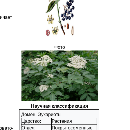
дичает
Фото
Научная классификация
Домен: Эукариоты
Царство:
Растения
,
Отдел:
Покрытосеменные
овато-