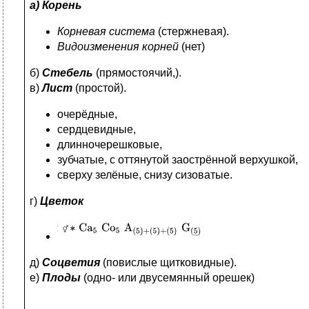
а) Корень
Корневая система
(стержневая).
Видоизменения корней
(нет)
б)
Стебель
(прямостоячий,).
в)
Лист
(простой).
очерёдные,
сердцевидные,
длинночерешковые,
зубчатые, с оттянутой заострённой верхушкой,
сверху зелёные, снизу сизоватые.
г)
Цветок
д)
Соцветия
(повислые щитковидные).
е)
Плоды
(одно- или двусемянный орешек)