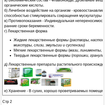
а) Биохимический состав - Флавоноиды, дубильные вещес
органические кислоты.
б) Лечебное воздействие на организм - кровоостанавлив
способностью стимулировать сокращения мускулатуры м
в) Противопоказания - Индивидуальная непереносимост
ранние сроки беременности.
г) Лекарственная форма
Жидкие лекарственные формы
(растворы, настои
микстуры, слизи, эмульсии и суспензии)
Мягкие лекарственные формы (
мази, линименты, 
Твердые лекарственные формы (
порошки, гранулы
д) Лекарственные препараты растительного происхожде
е) Хранение - В сухих, хорошо проветриваемых помещени
Стр 2