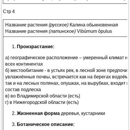
Стр 4
Название растения
(
русское)
Калина обыкновенная
Название растения
(
латинское)
Vibúrnum ópulus
Произрастание:
а) географическое расположение – умеренный климат н
всех континентах
б) местообитание - в устьях рек, в лесной зоне предпочит
увлажнённые почвы, встречается как на берегах водоёмо
так и на лесных полянах, опушках, на вырубках, входит в
состав подлеска
в) во Владимирской области (есть)
г) в Нижегородской области (есть)
Жизненная форма
деревья, кустарники
Ботаническое описание: