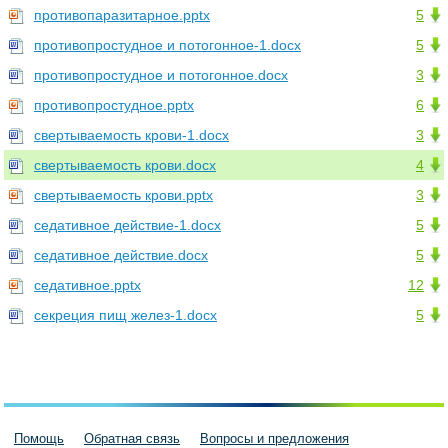
противопаразитарное.pptx
5
противопростудное и потогонное-1.docx
5
противопростудное и потогонное.docx
3
противопростудное.pptx
6
свертываемость крови-1.docx
3
свертываемость крови.docx
4
свертываемость крови.pptx
3
седативное действие-1.docx
5
седативное действие.docx
5
седативное.pptx
12
секреция пищ желез-1.docx
5
Помощь
Обратная связь
Вопросы и предложения