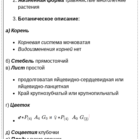
Жизненная форма
травянистые многолетние
растения
Ботаническое описание:
а) Корень
Корневая система
мочковатая
Видоизменения корней
нет
б)
Стебель
прямостоячий
в)
Лист
простой
продолговатая яйцевидно-сердцевидная или
яйцевидно-ланцетная
Край крупнозубчатый или крупнопильчатый
г)
Цветок
д)
Соцветия
клубочки