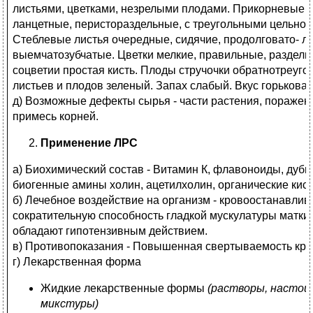
листьями, цветками, незрелыми плодами. Прикорневые л
ланцетные, перистораздельные, с треугольными цельно
Стеблевые листья очередные, сидячие, продолговато- л
выемчатозубчатые. Цветки мелкие, правильные, раздель
соцветии простая кисть. Плоды стручочки обратнотреуго
листьев и плодов зеленый. Запах слабый. Вкус горькова
д) Возможные дефекты сырья - части растения, поражен
примесь корней.
Применение ЛРС
а) Биохимический состав - Витамин К, флавоноиды, дуби
биогенные амины холин, ацетилхолин, органические кис
б) Лечебное воздействие на организм - кровоостанавли
сократительную способность гладкой мускулатуры матки,
обладают гипотензивным действием.
в) Противопоказания - Повышенная свертываемость кро
г) Лекарственная форма
Жидкие лекарственные формы
(растворы, настои
микстуры)