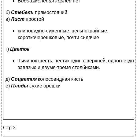
Видоизменения корней
нет
б)
Стебель
прямостоячий
в)
Лист
простой
клиновидно-суженные, цельнокрайные,
короткочерешковые, почти сидячие
г)
Цветок
Тычинок шесть, пестик один с верхней, одногнёздн
завязью и двумя-тремя столбиками.
д)
Соцветия
колосовидная кисть
е)
Плоды
сухие орешки
Стр 3