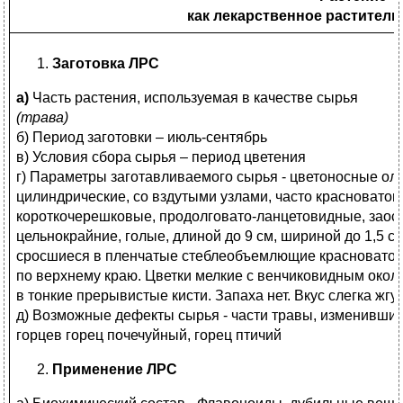
как лекарственное раститель
Заготовка ЛРС
а)
Часть растения, используемая в качестве сырья
(трава)
б) Период заготовки – июль-сентябрь
в) Условия сбора сырья – период цветения
г) Параметры заготавливаемого сырья - цветоносные ол
цилиндрические, со вздутыми узлами, часто красноватог
короткочерешковые, продолговато-ланцетовидные, заос
цельнокрайние, голые, длиной до 9 см, шириной до 1,5 с
сросшиеся в пленчатые стеблеобъемлющие красновато-
по верхнему краю. Цветки мелкие с венчиковидным окол
в тонкие прерывистые кисти. Запаха нет. Вкус слегка жгу
д) Возможные дефекты сырья - части травы, изменившие
горцев горец почечуйный, горец птичий
Применение ЛРС