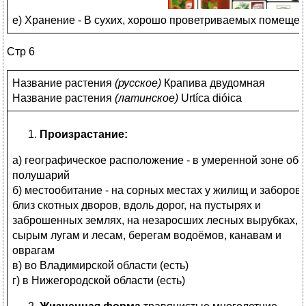
е) Хранение - В сухих, хорошо проветриваемых помещени
Стр 6
Название растения
(
русское)
Крапива двудомная
Название растения
(
латинское)
Urtíca dióica
Произрастание:
а) географическое расположение - в умеренной зоне обо
полушарий
б) местообитание - на сорных местах у жилищ и заборов,
близ скотных дворов, вдоль дорог, на пустырях и
заброшенных землях, на незаросших лесных вырубках, 
сырым лугам и лесам, берегам водоёмов, канавам и
оврагам
в) во Владимирской области (есть)
г) в Нижегородской области (есть)