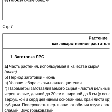
е)
Плоды
сухие орешки
Стр 7
Растение
как лекарственное раститель
Заготовка ЛРС
а)
Часть растения, используемая в качестве сырья
(лист)
б) Период заготовки - июнь
в) Условия сбора сырья-начало цветения
г) Параметры заготавливаемого сырья - листья цельные 
черешко вые, длиной до 20 см и шириной до 6 см (у осн
верхушкой и серд цевидным основанием. Край листа кру
зубцами. Поверхность шер- шавая от обилия жгучих воло
слабый. Вкус горьковатый