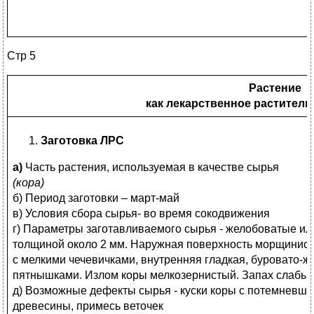
Стр 5
Растение
как лекарственное раститель
Заготовка ЛРС
а)
Часть растения, используемая в качестве сырья
(кора)
б) Период заготовки – март-май
в) Условия сбора сырья- во время сокодвижения
г) Параметры заготавливаемого сырья - желобоватые ил
толщиной около 2 мм. Наружная поверхность морщиниста
с мелкими чечевичками, внутренняя гладкая, буровато-ж
пятнышками. Излом коры мелкозернистый. Запах слабый.
д) Возможные дефекты сырья - куски коры с потемневше
древесины, примесь веточек