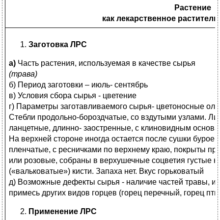
Растение
как лекарственное раститель
Заготовка ЛРС
а)
Часть растения, используемая в качестве сырья
(трава)
б) Период заготовки – июль- сентябрь
в) Условия сбора сырья - цветение
г) Параметры заготавливаемого сырья- цветоносные олис
Стебли продольно-бороздчатые, со вздутыми узлами. Ли
ланцетные, длинно- заостренные, с клиновидным основан
На верхней стороне иногда остается после сушки бурое 
пленчатые, с ресничками по верхнему краю, покрыты пр
или розовые, собраны в верхушечные соцветия густые 
(«вальковатые») кисти. Запаха нет. Вкус горьковатый
д) Возможные дефекты сырья - наличие частей травы, и
примесь других видов горцев (горец перечный, горец пти
Применение ЛРС