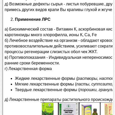
д) Возможные дефекты сырья - листья побуревшие, другие
примесь других видов крапи Вы крапивы глухой и жгучей
Применение ЛРС
а) Биохимический состав - Витамин К, аскорбиновая кис
каротиноиды много хлорофилла, ионы К, Ca, Fe
б) Лечебное воздействие на организм - обладают крово
противовоспалительным действием, усиливают сократит
процессы регенерации слизистых обол чек ЖКТ.
в) Противопоказания - Индивидуальная непереносимост
ранние сроки беременности.
г) Лекарственная форма
Жидкие лекарственные формы
(растворы, настои
Мягкие лекарственные формы (
пасты, суппозитор
Твердые лекарственные формы (
порошки, гранулы
д) Лекарственные препараты растительного происхожде