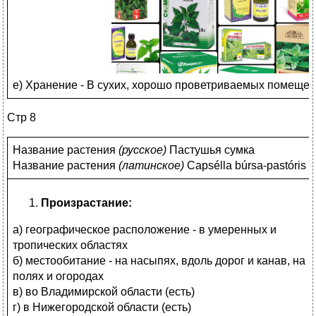
е) Хранение - В сухих, хорошо проветриваемых помещени
Стр 8
Название растения
(
русское)
Пастушья сумка
Название растения
(
латинское)
Capsélla búrsa-pastóris
Произрастание:
а) географическое расположение - в умеренных и
тропических областях
б) местообитание - на насыпях, вдоль дорог и канав, на
полях и огородах
в) во Владимирской области (есть)
г) в Нижегородской области (есть)