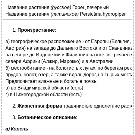
Название растения
(
русское)
Горец печерный
Название растения
(
латинское)
Persicária hydropíper
Произрастание:
а) географическое расположение - от Европы (Бельгия,
Австрия) на западе до Дальнего Востока и от Скандинав
на севере до Индонезии и Филиппин на юге, встречается
севере Африки (Алжир, Марокко) и в Австралии
б) местообитание - на болотистых лугах, по берегам рек,
прудов, болот, озёр, а также вдоль дорог, на сырых места
Предпочитает влажные и богатые почвы
в) во Владимирской области (есть)
г) в Нижегородской области (есть)
Жизненная форма
травянистые однолетние расте
Ботаническое описание:
а) Корень