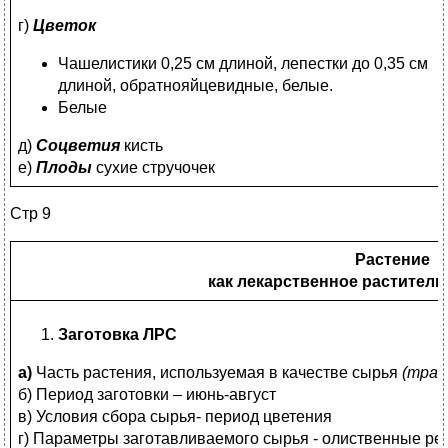
г)
Цветок
Чашелистики 0,25 см длиной, лепестки до 0,35 см
длиной, обратнояйцевидные, белые.
Белые
д)
Соцветия
кисть
е)
Плоды
сухие стручочек
Стр 9
Растение
как лекарственное раститель
Заготовка ЛРС
а)
Часть растения, используемая в качестве сырья
(трав
б) Период заготовки – июнь-август
в) Условия сбора сырья- период цветения
г) Параметры заготавливаемого сырья - олиственные реб