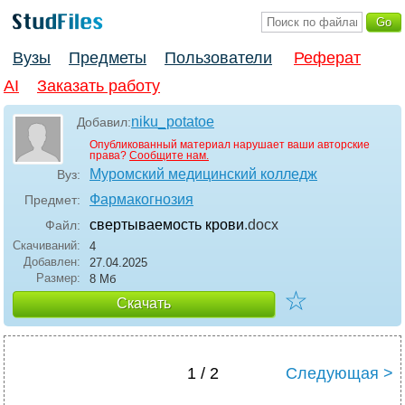
Вузы
Предметы
Пользователи
Реферат
AI
Заказать работу
niku_potatoe
Добавил:
Опубликованный материал нарушает ваши авторские
права?
Сообщите нам.
Муромский медицинский колледж
Вуз:
Фармакогнозия
Предмет:
свертываемость крови
.docx
Файл:
Скачиваний:
4
Добавлен:
27.04.2025
Размер:
8 Мб
☆
Скачать
1 / 2
Следующая >