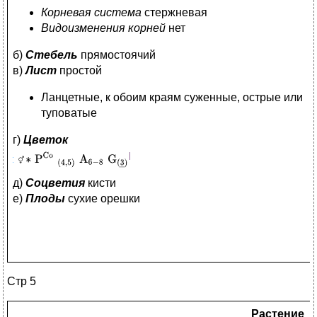
Корневая система
стержневая
Видоизменения корней
нет
б)
Стебель
прямостоячий
в)
Лист
простой
Ланцетные, к обоим краям суженные, острые или
туповатые
г)
Цветок
д)
Соцветия
кисти
е)
Плоды
сухие орешки
Стр 5
Растение