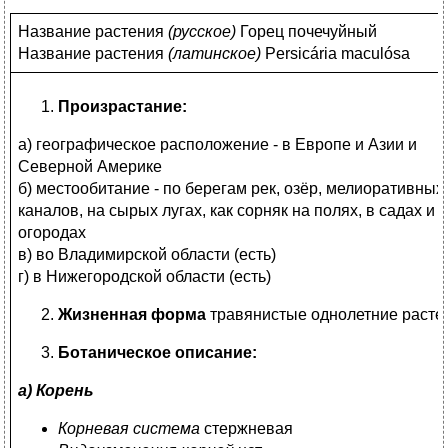
Название растения
(
русское)
Горец почечуйный
Название растения
(
латинское)
Persicária maculósa
Произрастание:
а) географическое расположение - в Европе и Азии и
Северной Америке
б) местообитание - по берегам рек, озёр, мелиоративных
каналов, на сырых лугах, как сорняк на полях, в садах и
огородах
в) во Владимирской области (есть)
г) в Нижегородской области (есть)
Жизненная форма
травянистые однолетние расте
Ботаническое описание:
а) Корень
Корневая система
стержневая