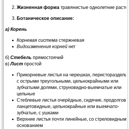
Жизненная форма
травянистые однолетние расте
Ботаническое описание:
а) Корень
Корневая система
стержневая
Видоизменения корней
нет
б)
Стебель
прямостоячий
в)
Лист
простой
Прикорневые листья на черешках, перистораздель
с острыми треугольными, цельнокрайными или
зубчатыми долями, струновидно-выемчатые или
цельные
Стеблевые листья очерёдные, сидячие, продолгова
ланцетовидные, цельнокрайные или выемчато-
зубчатые, с ушками
Верхние листья почти линейные, со стреловидным
основанием