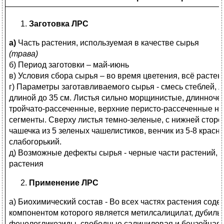
Заготовка ЛРС
а)
Часть растения, используемая в качестве сырья
(трава)
б) Период заготовки – май-июнь
в) Условия сбора сырья – во время цветения, всё растен
г) Параметры заготавливаемого сырья - смесь стеблей, л
длиной до 35 см. Листья сильно морщинистые, длинноче
тройчато-рассеченные, верхние перисто-рассеченные н
сегменты. Сверху листья темно-зеленые, с нижней сторо
чашечка из 5 зеленых чашелистиков, венчик из 5-8 красн
слабогорький.
д) Возможные дефекты сырья - черные части растений, г
растения
Применение ЛРС
а) Биохимический состав - Во всех частях растения сод
компонентом которого является метилсалицилат, дубил
фенологликозиды, свободные салициловая и бензойная 