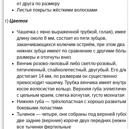
от друга по размеру
Листья покрыты жёсткими волосками
г)
Цветок
Чашечка с явно выраженной трубкой, голая), имеет
длину около 8 мм, состоит из пяти зубцов,
заканчивающихся колючим остриём, при этом два
нижних зубца имеют по сравнению с другими бо́ль
размеры и отогнуты вниз
Венчик розово-лиловый либо светло-розовый,
пятичленный, спайнолепестный, двугубый. Его дли
достигает 14 мм, по размерам он существенно
превосходит чашечку. Трубка венчика имеет внутри
косое волосистое кольцо. Верхняя губа эллиптическ
с цельным краем, слегка вогнутая, густо мохнатая
Нижняя губа — трёхлопастная с хорошо развитыми
боковыми лопастями
Тычинок — четыре, они собраны под верхней губой;
две задние (верхние) короче двух передних (нижних
все тычинки фертильные