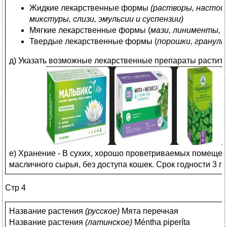
Жидкие лекарственные формы
(растворы, настои
микстуры, слизи, эмульсии и суспензии)
Мягкие лекарственные формы (
мази, линименты, 
Твердые лекарственные формы (
порошки, гранулы
д) Указать возможные лекарственные препараты растит
е) Хранение - В сухих, хорошо проветриваемых помещен
масличного сырья, без доступа кошек. Срок годности 3 го
Стр 4
Название растения
(
русское)
Мята перечная
Название растения
(
латинское)
Méntha piperíta