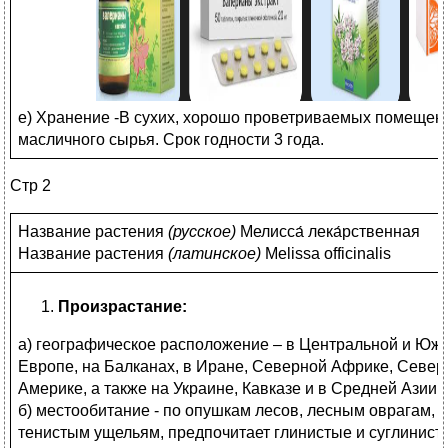
е) Хранение -В сухих, хорошо проветриваемых помещен
масличного сырья. Срок годности 3 года.
Стр 2
Название растения
(
русское)
Мелисса́ лека́рственная
Название растения
(
латинское)
Melissa officinalis
Произрастание:
а) географическое расположение – в Центральной и Юж
Европе, на Балканах, в Иране, Северной Африке, Север
Америке, а также на Украине, Кавказе и в Средней Азии
б) местообитание - по опушкам лесов, лесным оврагам,
тенистым ущельям, предпочитает глинистые и суглинист