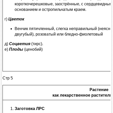
короткочерешковые, заострённые, с сердцевидным
основанием и остропильчатым краем.
г)
Цветок
Венчик пятичленный, слегка неправильный (неясно
двугубый), розоватый или бледно-фиолетовый
д)
Соцветия
(тирс).
е)
Плоды
(ценобий)
Стр 5
Растение
как лекарственное раститель
Заготовка ЛРС