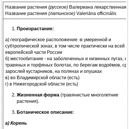
Название растения
(
русское)
Валериана лекарственная
Название растения
(
латинское)
Valeriána officinális
Произрастание:
а) географическое расположение -в умеренной и
субтропической зонах, в том числе практически на всей
европейской части России
б) местообитание - на заболоченных и низинных лугах, н
травяных и торфяных болотах, по берегам водоёмов, ср
зарослей кустарников, на полянах и опушках
в) во Владимирской области (есть)
г) в Нижегородской области (есть)
Жизненная форма
(травянистые многолетние
растения).
Ботаническое описание:
а) Корень