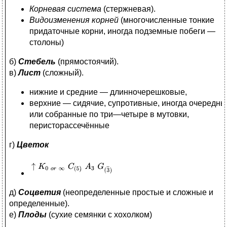
Корневая система
(стержневая).
Видоизменения корней
(многочисленные тонкие
придаточные корни, иногда подземные побеги —
столоны)
б)
Стебель
(прямостоячий).
в)
Лист
(сложный).
нижние и средние — длинночерешковые,
верхние — сидячие, супротивные, иногда очередны
или собранные по три—четыре в мутовки,
перисторассечённые
г)
Цветок
д)
Соцветия
(неопределенные простые и сложные и
определенные).
е)
Плоды
(сухие семянки с хохолком)