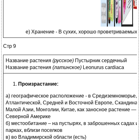
е) Хранение - В сухих, хорошо проветриваемых 
Стр 9
Название растения
(
русское)
Пустырник сердечный
Название растения
(
латинское)
Leonurus cardiaca
Произрастание:
а) географическое расположение - в Средиземноморье,
Атлантической, Средней и Восточной Европе, Скандинав
Малой Азии, Монголии, Китае, как заносное растение — 
Северной Америке
б) местообитание – на пустырях, в заброшенных садах и
парках, вблизи поселков
в) во Владимирской области (есть)