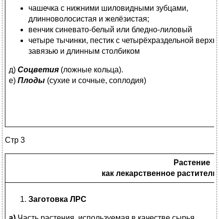
чашечка с нижними шиловидными зубцами,
длинноволосистая и желёзистая;
венчик синевато-белый или бледно-лиловый
четыре тычинки, пестик с четырёхраздельной верхн
завязью и длинным столбиком
д)
Соцветия
(ложные кольца).
е)
Плоды
(сухие и сочные, соплодия)
Стр 3
Растение
как лекарственное раститель
Заготовка ЛРС
а)
Часть растения, используемая в качестве сырья