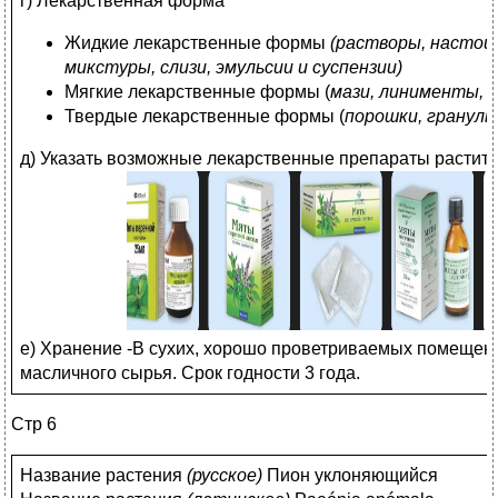
г) Лекарственная форма
Жидкие лекарственные формы
(растворы, настои
микстуры, слизи, эмульсии и суспензии)
Мягкие лекарственные формы (
мази, линименты, 
Твердые лекарственные формы (
порошки, гранулы
д) Указать возможные лекарственные препараты растит
е) Хранение -В сухих, хорошо проветриваемых помещен
масличного сырья. Срок годности 3 года.
Стр 6
Название растения
(
русское)
Пион уклоняющийся