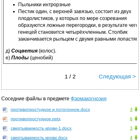
Пыльники интрорзные
Пестик один, с верхней завязью, состоит из двух
плодолистиков, у которых по мере созревания
образуются ложные перегородки, в результате чего
генецей становится четырёхчленным. Столбик
заканчивается рыльцем с двумя равными лопастям
д)
Соцветия
(колос).
е)
Плоды
(ценобий)
1 / 2
Следующая >
Соседние файлы в предмете
Фармакогнозия
противопростудное и потогонное.docx
3
противопростудное.pptx
6
свертываемость крови-1.docx
3
свертываемость крови.docx
4