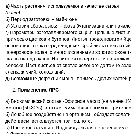
а)
Часть растения, используемая в качестве сырья
(лист)
б) Период заготовки – май-июнь
в) Условия сбора сырья – фаза бутонизации или начало 
г) Параметры заготавливаемого сырья -цельные листья 
примесью цветков и бутонов. Листья продолговато-яйце
основания слегка сердцевидные. Край листа пильчатый,
поверхность голая, с многочисленными золотисто-желт
видными под лупой. На нижней поверхности на жилках 
волоски. Цвет листьев от светло-зеленого до темно-зеле
слегка жгучий, холодящий.
д) Возможные дефекты сырья - примесь других частей ра
Применение ЛРС
а) Биохимический состав -Эфирное масло (не менее 1%)
ментол (50-80%); а также сумма флавоноидов, тритерпе
б) Лечебное воздействие на организм - обладает седат
действием, используется при тошноте.
в) Противопоказания -Индивидуальная непереносимост