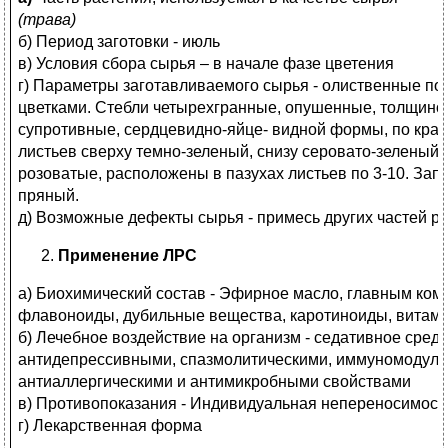
(трава)
б) Период заготовки - июль
в) Условия сбора сырья – в начале фазе цветения
г) Параметры заготавливаемого сырья - олиственные поб
цветками. Стебли четырехгранные, опушенные, толщиной
супротивные, сердцевидно-яйце- видной формы, по краю
листьев сверху темно-зеленый, снизу серовато-зеленый.
розоватые, расположены в пазухах листьев по 3-10. Зап
пряный.
д) Возможные дефекты сырья - примесь других частей р
Применение ЛРС
а) Биохимический состав - Эфирное масло, главным ком
флавоноиды, дубильные вещества, каротиноиды, витами
б) Лечебное воздействие на организм - седативное сред
антидепрессивными, спазмолитическими, иммуномодул
антиаллергическими и антимикробными свойствами
в) Противопоказания - Индивидуальная непереносимост
г) Лекарственная форма