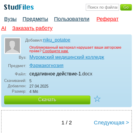
Вузы
Предметы
Пользователи
Реферат
AI
Заказать работу
niku_potatoe
Добавил:
Опубликованный материал нарушает ваши авторские
права?
Сообщите нам.
Муромский медицинский колледж
Вуз:
Фармакогнозия
Предмет:
седативное действие-1
.docx
Файл:
Скачиваний:
5
Добавлен:
27.04.2025
Размер:
4 Мб
☆
Скачать
1 / 2
Следующая >