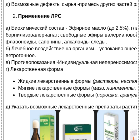
д) Возможные дефекты сырья -примесь других частей ра
Применение ЛРС
а) Биохимический состав - Эфирное масло (до 2,5%), гл
борнилизовалерианат; свободные эфиры валериановой и
флавоноиды, сапонины, алкалоиды следы.
б) Лечебное воздействие на организм – успокаивающее,
ветрогонное.
в) Противопоказания -Индивидуальная непереносимость
г) Лекарственная форма
Жидкие лекарственные формы
(растворы, настои
Мягкие лекарственные формы (
мази, линименты, 
Твердые лекарственные формы (
порошки, гранулы
д) Указать возможные лекарственные препараты растит