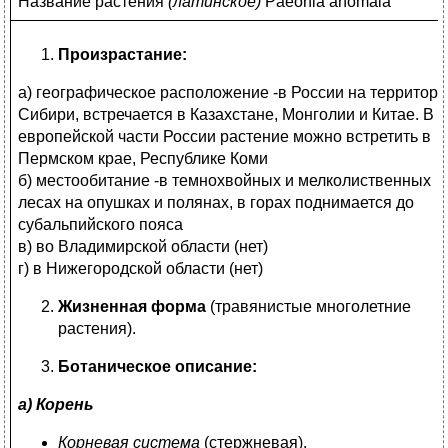
Название растения
(
латинское)
Paeónia anómala
Произрастание:
а) географическое расположение -в России на территори
Сибири, встречается в Казахстане, Монголии и Китае. В
европейской части России растение можно встретить в
Пермском крае, Республике Коми
б) местообитание -в темнохвойных и мелколиственных
лесах на опушках и полянах, в горах поднимается до
субальпийского пояса
в) во Владимирской области (нет)
г) в Нижегородской области (нет)
Жизненная форма
(травянистые многолетние
растения).
Ботаническое описание:
а) Корень
Корневая система
(стержневая).