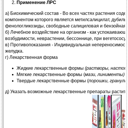
Применение ЛРС
а) Биохимический состав - Во всех частях растения сод
компонентом которого является метилсалицилат, дубил
фенологликозиды, свободные салициловая и бензойная 
б) Лечебное воздействие на организм - как успокаиваю
возбудимости, неврастении, бессоннице, при вегетососу
в) Противопоказания - Индивидуальная непереносимость
желудка.
г) Лекарственная форма
Жидкие лекарственные формы
(растворы, настои
Мягкие лекарственные формы (
мази, линименты)
Твердые лекарственные формы (
порошки, гранулы
д) Указать возможные лекарственные препараты растит