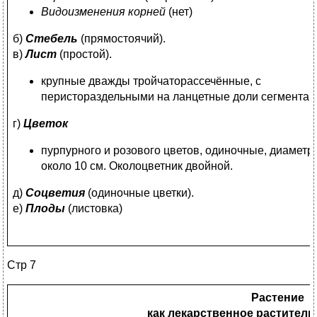
Видоизменения корней
(нет)
б)
Стебель
(прямостоячий).
в)
Лист
(простой).
крупные дважды тройчаторассечённые, с
перистораздельными на ланцетные доли сегмента
г)
Цветок
пурпурного и розового цветов, одиночные, диаметр
около 10 см. Околоцветник двойной.
д)
Соцветия
(одиночные цветки).
е)
Плоды
(листовка)
Стр 7
Растение
как лекарственное раститель