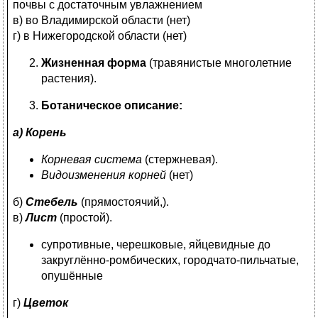
почвы с достаточным увлажнением
в) во Владимирской области (нет)
г) в Нижегородской области (нет)
Жизненная форма
(травянистые многолетние
растения).
Ботаническое описание:
а) Корень
Корневая система
(стержневая).
Видоизменения корней
(нет)
б)
Стебель
(прямостоячий,).
в)
Лист
(простой).
супротивные, черешковые, яйцевидные до
закруглённо-ромбических, городчато-пильчатые,
опушённые
г)
Цветок