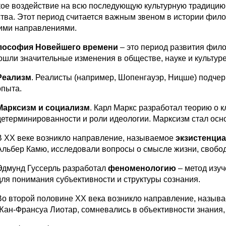
кое воздействие на всю последующую культурную традицию. 
тва. Этот период считается важным звеном в истории фи
ими направлениями.
ософия Новейшего времени
– это период развития фил
ошли значительные изменения в обществе, науке и культуре
Реализм
. Реалисты (например, Шопенгауэр
, Ницше
) подче
опыта.
Марксизм
и социализм
. Карл Маркс разработал теорию о 
детерминированности и роли идеологии. Марксизм стал осн
В XX веке возникло направление, называемое
экзистенци
Альбер Камю, исследовали вопросы о смысле жизни, свобод
Эдмунд Гуссерль разработал
феноменологию
– метод изуч
для понимания субъективности и структуры сознания.
Во второй половине XX века возникло направление, назыв
Жан-Франсуа Лиотар, сомневались в объективности знания, 