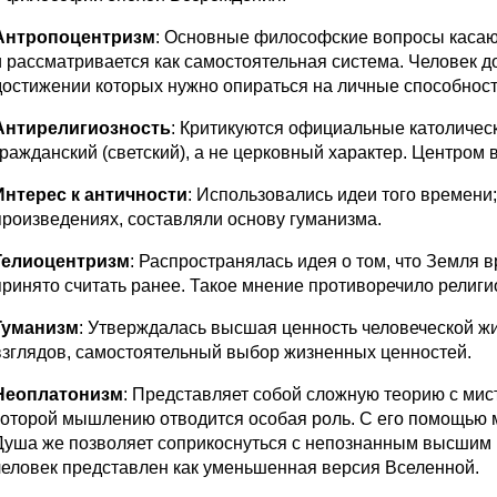
Антропоцентризм
: Основные философские вопросы касают
и рассматривается как самостоятельная система. Человек до
достижении которых нужно опираться на личные способност
Антирелигиозность
: Критикуются официальные католичес
гражданский (светский), а не церковный характер. Центром 
Интерес к античности
: Использовались идеи того времени
произведениях, составляли основу гуманизма.
Гелиоцентризм
: Распространялась идея о том, что Земля в
принято считать ранее. Такое мнение противоречило религ
Гуманизм
: Утверждалась высшая ценность человеческой ж
взглядов, самостоятельный выбор жизненных ценностей.
Неоплатонизм
: Представляет собой сложную теорию с мист
которой мышлению отводится особая роль. С его помощью 
Душа же позволяет соприкоснуться с непознанным высшим 
человек представлен как уменьшенная версия Вселенной.