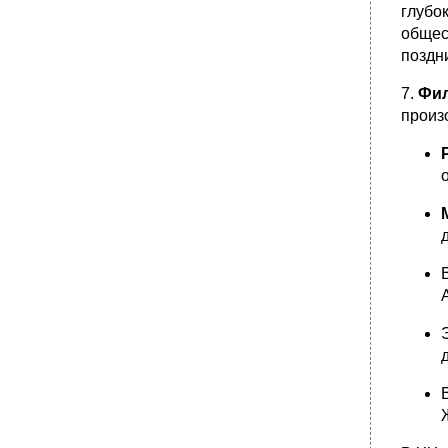
методологические ориентиры современной
глубо
науки: новейшие тенденции.
общес
Парадигмальные перемены в современном
поздн
естественнонаучном и гуманитарном
познании.
7.
Фил
•
49. Специфика социально-гуманитарного
познания. Основные исследовательские
произ
программы в гуманитаристике.
•
50. Проблема метода в гуманитарном
познании. Парадигма историцизма в
социально-гуманитарном познании и ее
современные версии.
•
51. Методологическая традиция
социального реализма. Парадигма
социологизма в социально-гуманитарном
познании: классические и современные
модели.
•
52. Проблемы истины и интерпретации в
современной гуманитаристике.
•
53. Линейные и нелинейные модели в
методологии современного гуманитарного
познания.
54. Философско-методологические
проблемы социального прогнозирования.