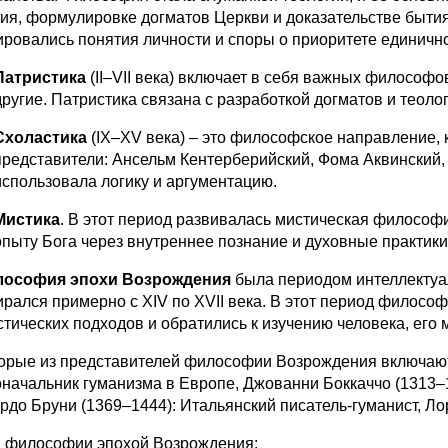
ия, формулировке догматов Церкви и доказательстве бытия 
ровались понятия личности и споры о приоритете единично
Патристика
(II–VII века) включает в себя важных философо
другие. Патристика связана с разработкой догматов и теоло
Схоластика
(IX–XV века) – это философское направление, 
представители: Ансельм Кентерберийский, Фома Аквинский, 
использовала логику и аргументацию.
Мистика
. В этот период развивалась мистическая философи
опыту Бога через внутреннее познание и духовные практики
ософия эпохи Возрождения
была периодом интеллектуал
ирался примерно с XIV по XVII века. В этот период философ
стических подходов и обратились к изучению человека, его 
орые из представителей философии Возрождения включают:
оначальник гуманизма в Европе, Джованни Боккаччо (1313–1
рдо Бруни (1369–1444): Итальянский писатель-гуманист, Ло
 философии эпохой Возрождения: