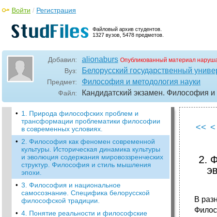
Войти
/
Регистрация
Файловый архив студентов.
1327 вузов, 5478 предметов.
alionaburs
Добавил:
Опубликованный материал наруша
Белорусский государственный универ
Вуз:
Философия и методология науки
Предмет:
Кандидатский экзамен. Философия и
Файл:
•
1. Природа философских проблем и
трансформации проблематики философии
<<
<
в современных условиях.
•
2. Философия как феномен современной
культуры. Историческая динамика культуры
и эволюция содержания мировоззренческих
2. 
структур. Философия и стиль мышления
э
эпохи.
•
3. Философия и национальное
самосознание. Специфика белорусской
В раз
философской традиции.
Филос
•
4. Понятие реальности и философские