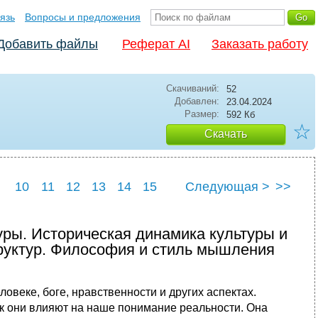
язь
Вопросы и предложения
Добавить файлы
Реферат AI
Заказать работу
Скачиваний:
52
Добавлен:
23.04.2024
Размер:
592 Кб
☆
Скачать
10
11
12
13
14
15
Следующая >
>>
22
23
24
25
ры. Историческая динамика культуры и
руктур. Философия и стиль мышления
овеке, боге, нравственности и других аспектах.
ак они влияют на наше понимание реальности. Она