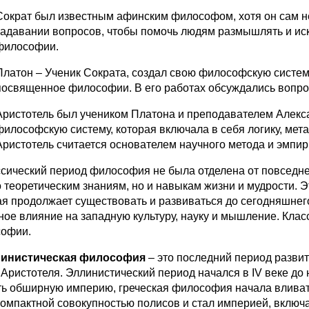
Сократ
был известным афинским философом, хотя он сам не 
задавании вопросов, чтобы помочь людям размышлять и иска
философии.
Платон
– Ученик Сократа, создал свою философскую систем
посвященное философии. В его работах обсуждались вопросы
Аристотель
был учеником Платона и преподавателем Алекса
философскую систему, которая включала в себя логику, метаф
Аристотель считается основателем научного метода и эмпир
ссический период философия не была отделена от повседн
о теоретическим знаниям, но и навыкам жизни и мудрости.
ая продолжает существовать и развиваться до сегодняшнего
ное влияние на западную культуру, науку и мышление. Клас
офии.
инистическая философия
– это последний период разви
 Аристотеля. Эллинистический период начался в IV веке д
ть обширную империю, греческая философия начала вливать
компактной совокупностью полисов и стал империей, вклю