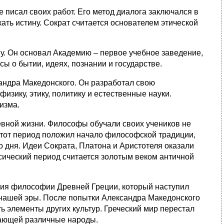
писал своих работ. Его метод диалога заключался в
ть истину. Сократ считается основателем этической
у. Он основал Академию – первое учебное заведение,
 о бытии, идеях, познании и государстве.
ндра Македонского. Он разработал свою
изику, этику, политику и естественные науки.
изма.
евной жизни. Философы обучали своих учеников не
 Этот период положил начало философской традиции,
 дня. Идеи Сократа, Платона и Аристотеля оказали
сический период считается золотым веком античной
тия философии Древней Греции, который наступил
о нашей эры. После попытки Александра Македонского
 элементы других культур. Греческий мир перестал
чающей различные народы.