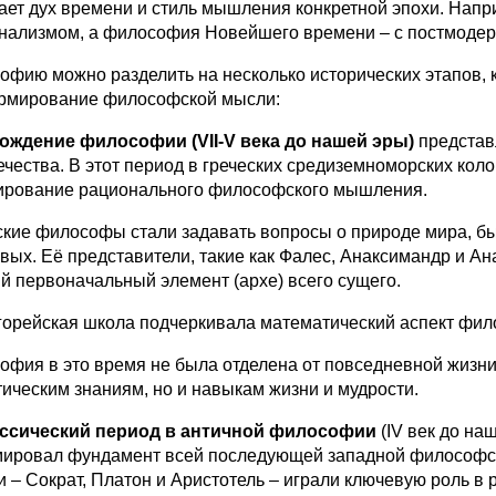
ает дух времени и стиль мышления конкретной эпохи. Нап
нализмом, а философия Новейшего времени – с постмоде
офию можно разделить на несколько исторических этапов, 
рмирование философской мысли:
ождение философии (VII-V века до нашей эры)
представ
чества. В этот период в греческих средиземноморских колон
рование рационального философского мышления.
ские философы стали задавать вопросы о природе мира, бы
рвых. Её представители, такие как Фалес
, Анаксимандр
и Ан
й первоначальный элемент (архе) всего сущего.
орейская
школа подчеркивала математический аспект филос
офия в это время не была отделена от повседневной жизни
тическим знаниям, но и навыкам жизни и мудрости.
ссический период в античной философии
(IV век до на
ировал фундамент всей последующей западной философск
и – Сократ, Платон и Аристотель – играли ключевую роль в