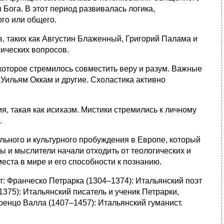
Бога. В этот период развивалась логика,
го или общего.
в, таких как Августин Блаженный, Григорий Палама и
гических вопросов.
которое стремилось совместить веру и разум. Важные
Уильям Оккам и другие. Схоластика активно
я, такая как исихазм. Мистики стремились к личному
.
ьного и культурного пробуждения в Европе, который
ы и мыслители начали отходить от теологических и
места в мире и его способности к познанию.
 Франческо Петрарка (1304–1374): Итальянский поэт
375): Итальянский писатель и ученик Петрарки,
ренцо Валла (1407–1457): Итальянский гуманист.