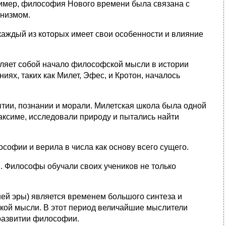
ример, философия Нового времени была связана с
рнизмом.
каждый из которых имеет свои особенности и влияние
ляет собой начало философской мысли в истории
иях, таких как Милет, Эфес, и Кротон, началось
тии, познании и морали. Милетская школа была одной
аксиме, исследовали природу и пытались найти
офии и верила в числа как основу всего сущего.
. Философы обучали своих учеников не только
шей эры) является временем большого синтеза и
ой мысли. В этот период величайшие мыслители
 развитии философии.