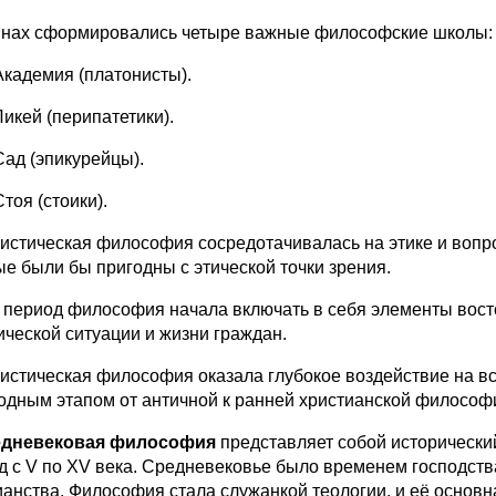
нах сформировались четыре важные философские школы:
Академия (платонисты).
Ликей (перипатетики).
Сад (эпикурейцы).
Стоя (стоики).
истическая философия сосредотачивалась на этике и вопр
ые были бы пригодны с этической точки зрения.
т период философия начала включать в себя элементы вост
ической ситуации и жизни граждан.
истическая философия оказала глубокое воздействие на в
одным этапом от античной к ранней христианской философ
дневековая философия
представляет собой исторически
д с V по XV века. Средневековье было временем господств
ианства. Философия стала служанкой теологии, и её основ