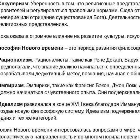
Секуляризм
: Уверенность в том, что религиозные представ
правителей и регулироваться правовыми нормами. Сюда от
(неверие или отрицание существования Бога). Деятельность
религиозных представлениях.
поха оказала огромное влияние на развитие культуры, иску
ософия Нового времени
– это период развития философии
Рационализм
. Рационалисты, такие как Рене Декарт, Бар
предполагали, что знание должно начинаться с определенн
разрабатывали дедуктивный метод познания, начиная с общ
Эмпиризм
. Эмпирики, такие как Фрэнсис Бэкон, Джон Локк,
должно начинаться с чувственного опыта. Они подчеркивал
Идеализм
развивался в конце XVIII века благодаря Иммануи
создав новую философскую систему. Идеализм подчеркивал
одних и тех же категорий.
офия Нового времени интересовалась вопросами о мире, че
холастическую направленность и во многом носила нерели