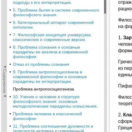
отраж
подходы к его интерпретации.
рацио
•
5. Проблема бытия в системе современного
философского знания.
Филос
•
6. Категориальный аппарат современной
на фо
онтологии.
•
7. Философская концепция универсума:
1.
Зар
классические и современные версии.
челове
•
8. Проблема сознания и основные
форми
парадигмы ее анализа в современной
философии.
Грече
•
Отказ от проблемы сознания
◄Содержание◄
из пе
•
9. Проблема антропосоциогенеза в
едины
современной философии и основные
парадигмы ее интерпретации.
Пифаг
Проблема антропосоциогенеза
•
10. Учение о человеке в структуре
Филос
философского знания: основные
теоре
методологические парадигмы осмысления.
•
Проблема человека в классической
2.
Кла
философии
сформ
•
11. Проблема соотношения духовности и
Греци
телесности человека в современной