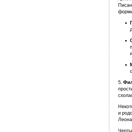
современной философии.
Писан
•
26. Феномен информационного общества:
форми
проблемы и перспективы
•
27. Понятия локальной и глобальной
цивилизации. Концепция цивилизационного
поворота в современной социальной
философии.
•
28. Философия культуры. Основные
парадигмы философского анализа культуры
в современной методологии.
•
29. Структура культуры: понятие и
современные модели.
30. Культура как процесс: система
детерминант культурного развития.
5.
Фил
•
31. Традиции и новации в культуре.
прост
Проблема преемственности в культурном
развитии.
схола
•
32. Феномен национальной культуры.
Мировой культурный процесс и
Некот
национальные традиции.
и род
•
33. Глобализация социокультурного
Леона
пространства и проблема сохранения
культурной идентичности. Развитие
Черты