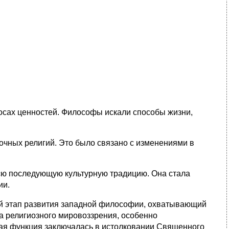
осах ценностей. Философы искали способы жизни,
очных религий. Это было связано с изменениями в
сю последующую культурную традицию. Она стала
ии.
й этап развития западной философии, охватывающий
а религиозного мировоззрения, особенно
ная функция заключалась в истолковании Священного