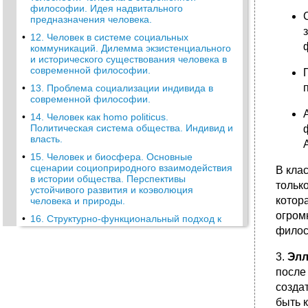
философии. Идея надвитального
предназначения человека.
•
12. Человек в системе социальных
коммуникаций. Дилемма экзистенциального
и исторического существования человека в
современной философии.
•
13. Проблема социализации индивида в
современной философии.
•
14. Человек как homo politicus.
Политическая система общества. Индивид и
власть.
•
15. Человек и биосфера. Основные
сценарии социоприродного взаимодействия
В кла
в истории общества. Перспективы
тольк
устойчивого развития и коэволюция
котор
человека и природы.
огром
•
16. Структурно-функциональный подход к
социальным явлениям, современные
филос
модели.
3.
Элл
•
17. Современные концепции
этнонациональной структуры общества.
после
созда
18. Прикладные модели социальной
структуры в современной философии:
быть 