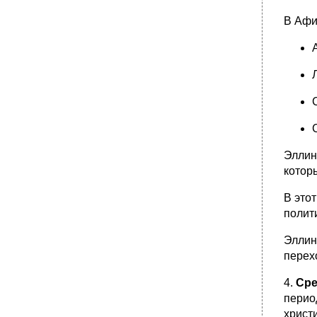
социально-психологические аспекты.
•
19. Проблема источников и
В Афи
закономерностей социальной динамики в
классической и современной философии.
20. Проблема единства исторического
процесса. Концепция всемирной истории и
ее альтернативы.
•
21. История как цивилизационный процесс.
Феномены техники и технологии в
цивилизационном процессе. Понятие
техногенной цивилизации.
•
22. Проблема периодизации
Эллин
цивилизационного процесса.
котор
23. Индустриальное общество. Основные
концепции индустриального общества в
В это
современной философии.
полит
•
24. Концепция модернизации, ее
семантические версии в современной
Эллин
философии. Понятия “первичная” и
перех
“вторичная” модернизация.
Идейные предшественники
4.
Сре
•
25. Постиндустриальное общество.
перио
Концепции постиндустриального общества в
христ