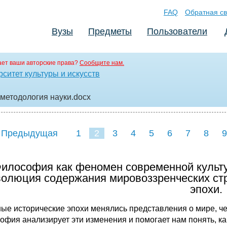
FAQ
Обратная св
Вузы
Предметы
Пользователи
ет ваши авторские права?
Сообщите нам.
ситет культуры и искусств
 методология науки
.docx
 Предыдущая
1
2
3
4
5
6
7
8
9
16
17
18
19
20
21
Философия как феномен современной культу
волюция содержания мировоззренческих ст
эпохи.
ные исторические эпохи менялись представления о мире, чел
офия анализирует эти изменения и помогает нам понять, к