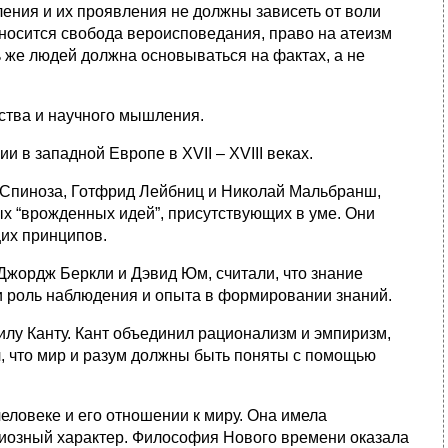
ления и их проявления не должны зависеть от воли
носится свобода вероисповедания, право на атеизм
 же людей должна основываться на фактах, а не
сства и научного мышления.
 в западной Европе в XVII – XVIII веках.
ух Спиноза, Готфрид Лейбниц и Николай Мальбранш,
ых “врожденных идей”, присутствующих в уме. Они
их принципов.
 Джордж Беркли и Дэвид Юм, считали, что знание
и роль наблюдения и опыта в формировании знаний.
лу Канту. Кант
объединил рационализм и эмпиризм,
, что мир и разум должны быть поняты с помощью
ловеке и его отношении к миру. Она имела
гиозный характер. Философия Нового времени оказала