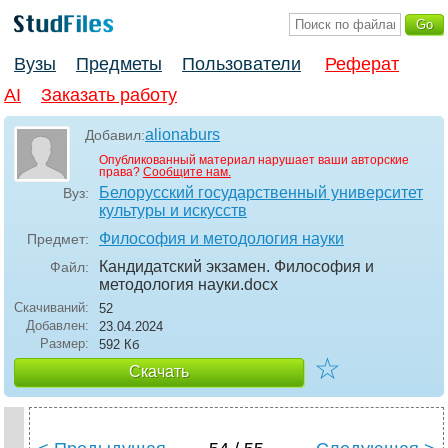
Вузы
Предметы
Пользователи
Реферат
AI
Заказать работу
alionaburs
Добавил:
Опубликованный материал нарушает ваши авторские
права?
Сообщите нам.
Белорусский государственный университет
Вуз:
культуры и искусств
Философия и методология науки
Предмет:
Кандидатский экзамен. Философия и
Файл:
методология науки
.docx
Скачиваний:
52
Добавлен:
23.04.2024
Размер:
592 Кб
☆
Скачать