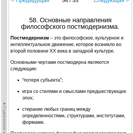
< Предыдущая
54 / 55
Следующая >
58. Основные направления
философского постмодернизма.
Постмодернизм
– это философское, культурное и
интеллектуальное движение, которое возникло во
второй половине ХХ века в западной культуре.
Основными чертами постмодерна являются
следующие:
“потеря субъекта”;
игра со стилями и смыслами предшествующих
эпох;
►Содержание►
стирание любых границ между
определенностями, структурами, институтами,
формами.