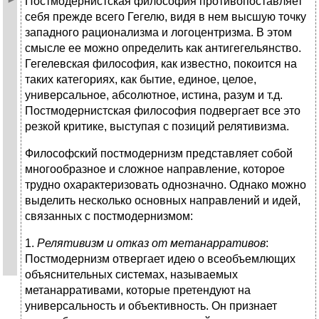
Постмодернистская философия противопоставляет
себя прежде всего Гегелю, видя в нем высшую точку
западного рационализма и логоцентризма. В этом
смысле ее можно определить как антигегельянство.
Гегелевская философия, как известно, покоится на
таких категориях, как бытие, единое, целое,
универсальное, абсолютное, истина, разум и т.д.
Постмодернистская философия подвергает все это
резкой критике, выступая с позиций релятивизма.
Философский постмодернизм представляет собой
многообразное и сложное направление, которое
трудно охарактеризовать однозначно. Однако можно
выделить несколько основных направлений и идей,
связанных с постмодернизмом:
1.
Релятивизм и отказ от метанарративов
:
Постмодернизм отвергает идею о всеобъемлющих
объяснительных системах, называемых
метанарративами, которые претендуют на
универсальность и объективность. Он признает