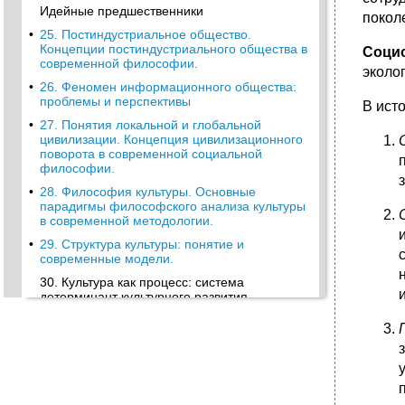
Идейные предшественники
покол
•
25. Постиндустриальное общество.
Концепции постиндустриального общества в
Соци
современной философии.
эколо
•
26. Феномен информационного общества:
проблемы и перспективы
В ист
•
27. Понятия локальной и глобальной
цивилизации. Концепция цивилизационного
поворота в современной социальной
философии.
•
28. Философия культуры. Основные
парадигмы философского анализа культуры
в современной методологии.
•
29. Структура культуры: понятие и
современные модели.
30. Культура как процесс: система
детерминант культурного развития.
•
31. Традиции и новации в культуре.
Проблема преемственности в культурном
развитии.
•
32. Феномен национальной культуры.
Мировой культурный процесс и
национальные традиции.