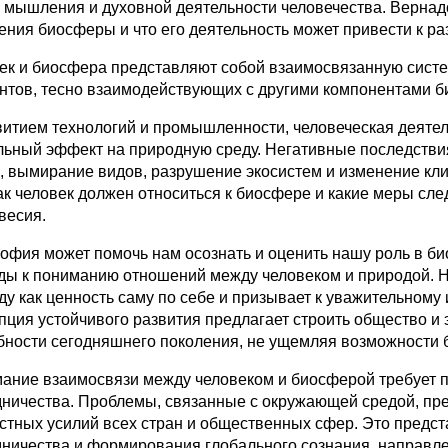
 мышления и духовной деятельности человечества. Вернадс
ения биосферы и что его деятельность может привести к р
ек и биосфера представляют собой взаимосвязанную систе
нтов, тесно взаимодействующих с другими компонентами 
витием технологий и промышленности, человеческая деятел
льный эффект на природную среду. Негативные последстви
, вымирание видов, разрушение экосистем и изменение кл
как человек должен относиться к биосфере и какие меры сл
весия.
офия может помочь нам осознать и оценить нашу роль в би
ды к пониманию отношений между человеком и природой. 
ду как ценность саму по себе и призывает к уважительном
пция устойчивого развития предлагает строить общество и 
бности сегодняшнего поколения, не ущемляя возможности б
ание взаимосвязи между человеком и биосферой требует п
дничества. Проблемы, связанные с окружающей средой, пр
стных усилий всех стран и общественных сфер. Это предс
дничества и формирования глобального сознания, направл