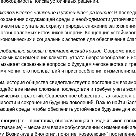
необходимость поиска устойчивых решений.
Экологическое движение и устойчивое развитие
: В после
сохранения окружающей среды и необходимости устойчивог
начали выступать за охрану природы, снижение загрязнени
возобновляемых источников энергии. Концепция устойчивого
экономических и социальных аспектов для обеспечения бла
Глобальные вызовы и климатический кризис
: Современное
такими как изменение климата, утрата биоразнообразия и 
вызывает серьезные вопросы о будущем человечества и тре
смягчения его последствий и приспособления к изменениям
ом, история общества свидетельствует о постоянном взаим
одействие имеет сложные последствия и требует учета экол
мических стратегий. Современное общество сталкивается с
чивости и сохранения будущих поколений. Важно найти ба
ающей среды, чтобы обеспечить устойчивое будущее для вс
олюция
(со – приставка, обозначающая в ряде языков совмес
ртывание) – механизм взаимообусловленных изменений э
му. Возникнув в биологии, понятие “коэволюция” постепенно