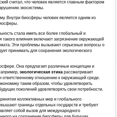
кий считал, что человек является главным фактором
азрушению экосистемы.
му. Внутри биосферы человек является одним из
биосферы.
ьность стала иметь все более глобальный и
я такого влияния включают загрязнение окружающей
имата. Эти проблемы вызывают серьезные вопросы о
едует принимать для сохранения экологического
осфере. Она предлагает различные концепции и
Например,
экологическая этика
рассматривает
у и ответственному отношению к окружающей среде.
экономику таким образом, чтобы удовлетворить
удущих поколений удовлетворять свои потребности.
ринятия коллективных мер и глобального
евышают границы отдельных государств и требуют
тавляет собой вызов для международного
енного на сохранение биосферы для будущих