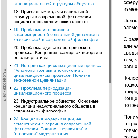
сферу
этнонациональной структуры общества.
измен
18. Прикладные модели социальной
структуры в современной философии:
Челов
социально-психологические аспекты.
элеме
•
19. Проблема источников и
закономерностей социальной динамики в
С раз
классической и современной философии.
длите
20. Проблема единства исторического
процесса. Концепция всемирной истории и
среды
ее альтернативы.
том, 
•
21. История как цивилизационный процесс.
равно
◄Содержание◄
Феномены техники и технологии в
цивилизационном процессе. Понятие
Филос
техногенной цивилизации.
подхо
•
22. Проблема периодизации
приро
цивилизационного процесса.
Конце
23. Индустриальное общество. Основные
потре
концепции индустриального общества в
современной философии.
Поним
•
24. Концепция модернизации, ее
сотру
семантические версии в современной
философии. Понятия “первичная” и
совме
“вторичная” модернизация.
сотру