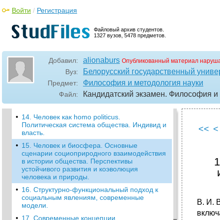
•
Проблема человека в классической
Войти
/
Регистрация
философии
•
11. Проблема соотношения духовности и
Файловый архив студентов.
телесности человека в современной
1327 вузов, 5478 предметов.
философии. Идея надвитального
предназначения человека.
•
12. Человек в системе социальных
alionaburs
Добавил:
Опубликованный материал наруша
коммуникаций. Дилемма экзистенциального
Белорусский государственный универ
Вуз:
и исторического существования человека в
Философия и методология науки
Предмет:
современной философии.
Кандидатский экзамен. Философия и
Файл:
•
13. Проблема социализации индивида в
современной философии.
•
14. Человек как homo politicus.
Политическая система общества. Индивид и
<<
<
власть.
•
15. Человек и биосфера. Основные
сценарии социоприродного взаимодействия
1
в истории общества. Перспективы
устойчивого развития и коэволюция
человека и природы.
•
16. Структурно-функциональный подход к
социальным явлениям, современные
В. И.
модели.
включ
•
17. Современные концепции