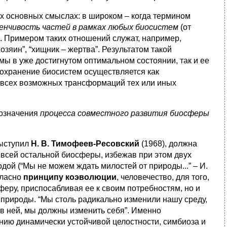
х основных смыслах: в широком – когда термином
менчивость частей в рамках любых биосистем
(от
). Примером таких отношений служат, например,
зяин”, “хищник – жертва”. Результатом такой
ы в уже достигнутом оптимальном состоянии, так и ее
охранение биосистем осуществляется как
з всех возможных трансформаций тех или иных
бозначения
процесса совместного развития биосферы
выступил
Н. В. Тимофеев-Ресовский
(1968), должна
всей остальной биосферы, избежав при этом двух
дой (“Мы не можем ждать милостей от природы...” – И.
гласно
принципу коэволюции
, человечество, для того,
феру, приспосабливая ее к своим потребностям, но и
природы. “Мы столь радикально изменили нашу среду,
ь в ней, мы должны изменить себя”. Именно
нию динамически устойчивой целостности, симбиоза и