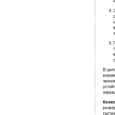
•
33. Глобализация социокультурного
пространства и проблема сохранения
культурной идентичности. Развитие
белорусской национальной культуры в эпоху
глобализма.
•
34. Анализ механизмов и закономерностей
взаимодействия культурных традиций в
современной философии. Специфика
методологии современных кросс-культурных
исследований.
•
35. Наука в свете современной
философской гносеологии. Проблемное
поле философии науки.
•
36. Эволюция форм научной
В цел
рациональности в истории познания.
Понятия классической, неклассической и
взаим
постнеклассической науки. Специфика
эконо
научной рациональности в современной
устой
культуре.
окруж
•
37. Структура научно-познавательной
деятельности: современные модели.
Коэв
•
38. Проблема предпосылочности научного
разве
знания. Метатеоретические основания
науки.
систе