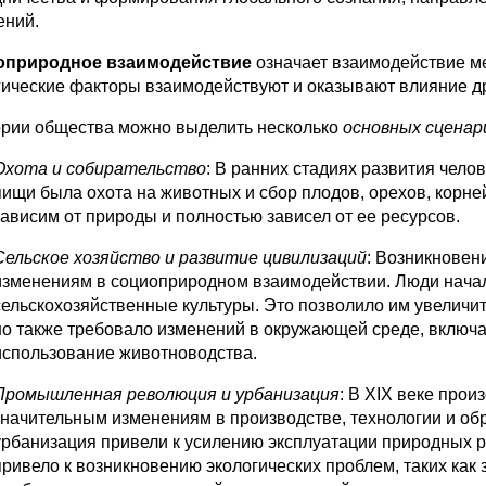
ений.
оприродное взаимодействие
означает взаимодействие м
гические факторы взаимодействуют и оказывают влияние др
ории общества можно выделить несколько
основных сценар
Охота и собирательство
: В ранних стадиях развития чел
пищи была охота на животных и сбор плодов, орехов, корне
зависим от природы и полностью зависел от ее ресурсов.
Сельское хозяйство и развитие цивилизаций
: Возникновен
изменениям в социоприродном взаимодействии. Люди нача
сельскохозяйственные культуры. Это позволило им увеличит
но также требовало изменений в окружающей среде, включа
использование животноводства.
Промышленная революция и урбанизация
: В XIX веке про
значительным изменениям в производстве, технологии и об
урбанизация привели к усилению эксплуатации природных 
привело к возникновению экологических проблем, таких как 