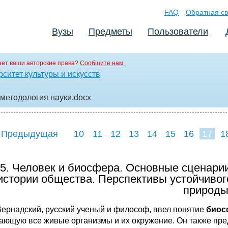
FAQ
Обратная св
Вузы
Предметы
Пользователи
ет ваши авторские права?
Сообщите нам.
ситет культуры и искусств
 методология науки
.docx
 Предыдущая
10
11
12
13
14
15
16
17
1
25
26
27
2
5. Человек и биосфера. Основные сценари
истории общества. Перспективы устойчивог
природы
 Вернадский, русский ученый и философ, ввел понятие
биос
ающую все живые организмы и их окружение. Он также пр