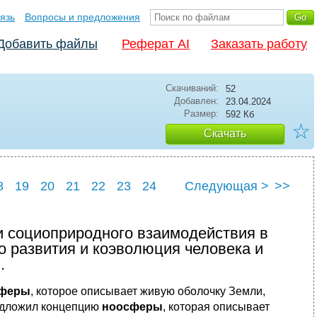
язь
Вопросы и предложения
Добавить файлы
Реферат AI
Заказать работу
Скачиваний:
52
Добавлен:
23.04.2024
Размер:
592 Кб
☆
Скачать
8
19
20
21
22
23
24
Следующая >
>>
8
29
и социоприродного взаимодействия в
о развития и коэволюция человека и
.
феры
, которое описывает живую оболочку Земли,
едложил концепцию
ноосферы
, которая описывает