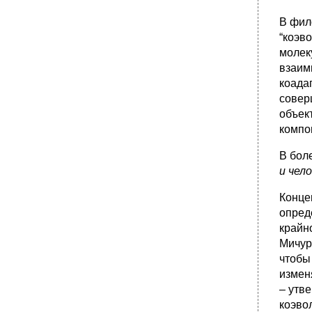
•
39. Проблемы исторической динамики
В фил
науки. Научное познание и типы
цивилизационного развития.
“коэв
молек
•
40. Парадигмальная история науки.
Проблема преемственности в развитии
взаим
научного знания.
коада
•
41. Методологический инструментарий
совер
современной науки.
объек
•
42. Специфика методологии гуманитарного
компо
познания. Современные методы
гуманитарных исследований.
В бол
•
43. Проблема обоснования результатов
и чел
научного исследования. Виды обоснований.
•
44. Наука в системе современного
Конце
общества. Социальные аспекты развития
опред
современной науки.
крайн
45. Наука и образование. Эволюция
Мичур
образовательных парадигм в истории
культуры. Современные стратегии развития
чтобы
образовательных технологий.
измен
•
46. Проблема социального статуса ученого.
– утв
Феномены технической и гуманитарной
коэво
интеллигенции в современной культуре.