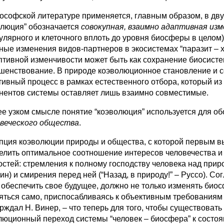
ософской литературе применяется, главным образом, в дву
олюция” обозначается
совокупная, взаимно адаптивная из
улярного и клеточного вплоть до уровня биосферы в целом
ные изменения видов-партнеров в экосистемах “паразит – хо
птивной изменчивости может быть как сохранение биосистем
шенствование. В природе коэволюционное становление и с
тивный процесс в рамках естественного отбора, который и
нентов системы оставляет лишь взаимно совместимые.
ее узком смысле понятие “коэволюция” используется для о
овеческого общества
.
пция коэволюции природы и общества, с которой первым 
елить оптимальное соотношение интересов человечества и 
остей: стремления к полному господству человека над приро
ин) и смирения перед ней (“Назад, в природу!” – Руссо). Со
 обеспечить свое будущее, должно не только изменять биос
яться само, приспосабливаясь к объективным требованиям 
ерждал Н. Винер, – что теперь для того, чтобы существоват
люционный переход системы “человек – биосфера” к состоя