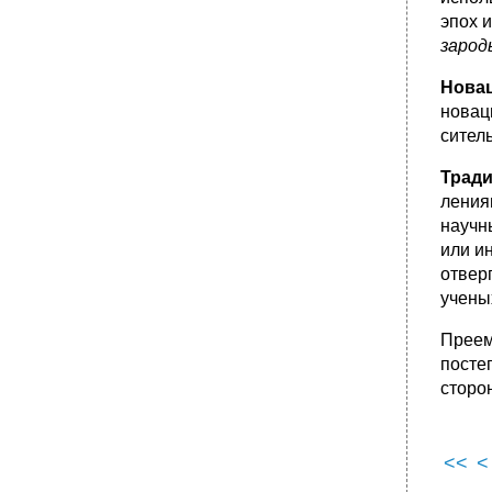
эпох 
заро
Нова
новац
ситель
Трад
ления
научн
или ин
отвер
ученых
Преем
посте
сторо
<<
<