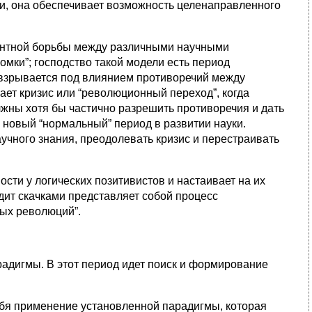
ки, она обеспечивает возможность целенаправленного
рентной борьбы между различными научными
мки”; господство такой модели есть период
а взрывается под влиянием противоречий между
ает кризис или “революционный переход”, когда
жны хотя бы частично разрешить противоречия и дать
я новый “нормальный” период в развитии науки.
учного знания, преодолевать кризис и перестраивать
сти у логических позитивистов и настаивает на их
ит скачками представляет собой процесс
ных революций”.
адигмы. В этот период идет поиск и формирование
себя применение установленной парадигмы, которая