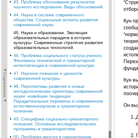
•
43. Проблема обоснования результатов
“Стру
научного исследования. Виды обоснований.
отбор
•
44. Наука в системе современного
общества. Социальные аспекты развития
Кун п
современной науки.
сообщ
45. Наука и образование. Эволюция
“норм
образовательных парадигм в истории
теори
культуры. Современные стратегии развития
образовательных технологий.
созда
истол
•
46. Проблема социального статуса ученого.
Феномены технической и гуманитарной
Перех
интеллигенции в современной культуре.
фунда
◄Содержание◄
•
47. Научное познание и ценности
современной культуры.
Кун в
•
48. Перспективы развития и новые
истор
методологические ориентиры современной
пооче
науки: новейшие тенденции.
Парадигмальные перемены в современном
Он вы
естественнонаучном и гуманитарном
познании.
•
49. Специфика социально-гуманитарного
познания. Основные исследовательские
программы в гуманитаристике.
•
50. Проблема метода в гуманитарном