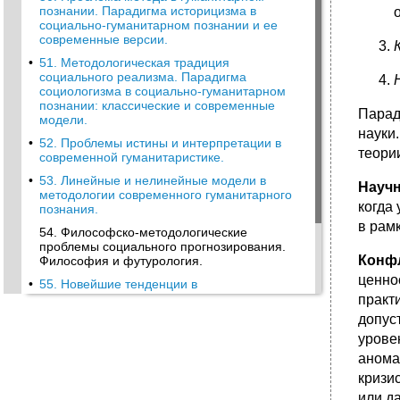
познании. Парадигма историцизма в
социально-гуманитарном познании и ее
современные версии.
•
51. Методологическая традиция
социального реализма. Парадигма
социологизма в социально-гуманитарном
познании: классические и современные
Парад
модели.
науки
•
52. Проблемы истины и интерпретации в
теори
современной гуманитаристике.
•
53. Линейные и нелинейные модели в
Науч
методологии современного гуманитарного
когда
познания.
в рам
54. Философско-методологические
проблемы социального прогнозирования.
Конф
Философия и футурология.
ценно
•
55. Новейшие тенденции в
методологическом развитии современной
практ
гуманитаристике.
допус
•
56. Специфика постнеклассической
урове
культуры: философия и наука на рубеже
анома
XX–XXI вв.
кризи
•
57. Ценности и цели философии и науки в
или д