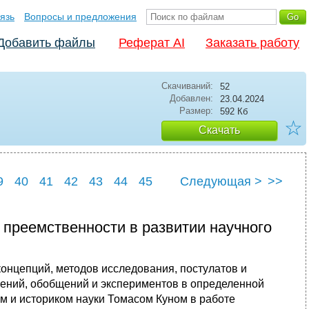
язь
Вопросы и предложения
Добавить файлы
Реферат AI
Заказать работу
Скачиваний:
52
Добавлен:
23.04.2024
Размер:
592 Кб
☆
Скачать
9
40
41
42
43
44
45
Следующая >
>>
9
50
 преемственности в развитии научного
онцепций, методов исследования, постулатов и
ений, обобщений и экспериментов в определенной
м и историком науки Томасом Куном в работе