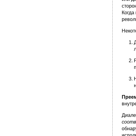
эпоху постмодерна.
сторо
•
58. Основные направления философского
Когда
постмодернизма.
револ
59. Коммуникативная парадигма в
современной философии.
Неко
•
60. Новейшие тенденции в развитии
современной философской
рациональности. Понятия постпостмодерна
и постпостмодернизма.
Преем
внутр
Диале
соотв
обнар
испол