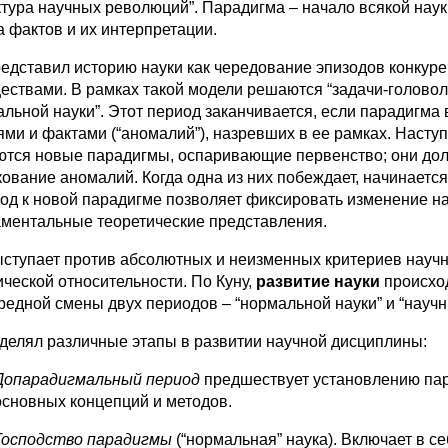
ктура научных революций”. Парадигма – начало всякой нау
а фактов и их интерпретации.
редставил историю науки как чередование эпизодов конку
ествами. В рамках такой модели решаются “задачи-головоло
альной науки”. Этот период заканчивается, если парадигм
ями и фактами (“аномалий”), назревших в ее рамках. Наступ
ются новые парадигмы, оспаривающие первенство; они дол
кование аномалий. Когда одна из них побеждает, начинаетс
од к новой парадигме позволяет фиксировать изменение на
ментальные теоретические представления.
ыступает против абсолютных и неизменных критериев научно
ической относительности. По Куну,
развитие науки
происход
редной смены двух периодов – “нормальной науки” и “науч
делял различные этапы в развитии научной дисциплины:
Допарадигмальный период
предшествует установлению пар
основных концепций и методов.
Господство парадигмы
(“нормальная” наука). Включает в 