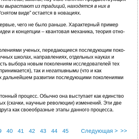
и выраста­ют из традиций, находятся в них в
“снятом виде” остает­ся в новациях.
впервые, чего не было раньше. Характерный пример
деи и концепции – квантовая механика, теория отно­
колениями ученых, передающиеся последующим поко­
учных школах, направлениях, отдельных науках и
ость выбора новым поколениям исследователей тех
спринимается), так и
негативными
(что и как
 их даль­нейшем развитии последующими поколениями
тонный процесс. Обычно она выступает как един­ство
ых (скачки, научные революции) изменений. Эти две
 друга как своеобразные этапы данного процесса.
9
40
41
42
43
44
45
Следующая >
>>
9
50