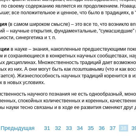
и по своему содержанию является их продолжением.
Новаци
дыше
; все положитель­ное и ценное, что было в традициях, в 
ция
(в самом широком смысле) – это все то, что воз­никло 
ий – научные открытия, фундаментальные, “сумасшед­шие” и
ности, синергетика и т. п.
иции
в науке – знания, накопленные предшествующи­ми по
м и сохраняющиеся в конкретных научных сообще­ствах, на
ых дисциплинах. Множественность традиций дает воз­можн
ых из них. А они могут быть как
позитивными
(что и как во
гается). Жизнеспособность научных традиций коренится в
 в но­вых условиях.
ственность научного познания не есть однообраз­ный, моно
пенных, спокойных количественных и коренных, качественн
ны науки тесно связаны и в ходе ее развития сменя­ют друг
 Предыдущая
31
32
33
34
35
36
37
38
3
46
47
48
4