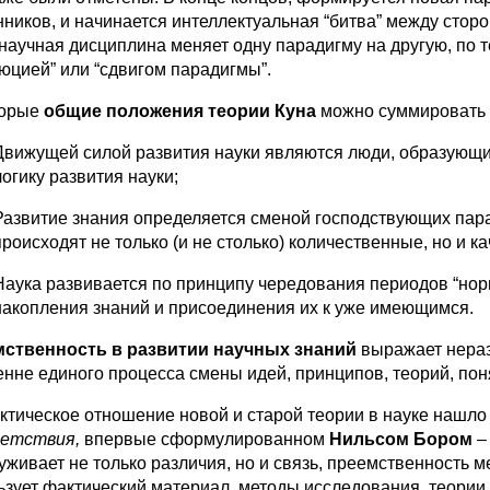
нников, и начинается интеллектуальная “битва”
между сторо
 научная дисциплина меняет одну парадигму на другую, по 
юцией” или “сдвигом парадигмы”.
торые
общие положения теории Куна
можно суммировать 
Движущей силой развития науки являются люди, образующие
логику развития науки;
Развитие знания определяется сменой господствующих пара
происходят не только (и не столько) количественные, но и 
Наука развивается по принципу чередования периодов “норм
накопления знаний и присоединения их к уже имеющимся.
ственность в развитии научных знаний
выражает нераз
енне единого процесса смены идей, принципов, теорий, пон
ктическое отношение новой и старой теории в науке нашл
етствия,
впервые сформулированном
Нильсом Бором
–
уживает не только различия, но и связь, преемственность м
ьзует факти­ческий материал, методы исследования, теори