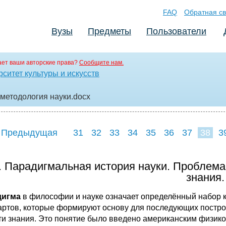
FAQ
Обратная св
Вузы
Предметы
Пользователи
ет ваши авторские права?
Сообщите нам.
ситет культуры и искусств
 методология науки
.docx
 Предыдущая
31
32
33
34
35
36
37
38
3
46
47
48
4
. Парадигмальная история науки. Проблема
знания.
дигма
в философии и науке означает определённый набор к
артов, которые формируют основу для последующих постро
ти знания. Это понятие было введено американским физико