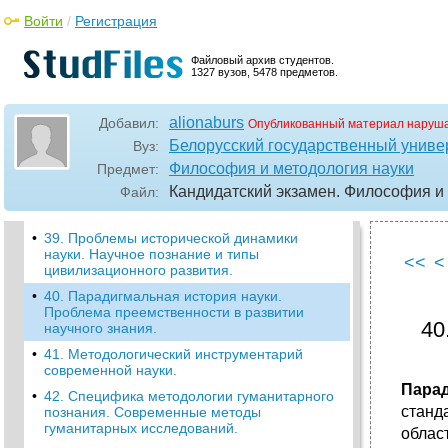
поле философии науки.
Войти
/
Регистрация
•
36. Эволюция форм научной
рациональности в истории познания.
Файловый архив студентов.
Понятия классической, неклассической и
1327 вузов, 5478 предметов.
постнеклассической науки. Специфика
научной рациональности в современной
культуре.
alionaburs
Добавил:
Опубликованный материал наруша
•
37. Структура научно-познавательной
Белорусский государственный универ
Вуз:
деятельности: современные модели.
Философия и методология науки
Предмет:
•
38. Проблема предпосылочности научного
Кандидатский экзамен. Философия и
Файл:
знания. Метатеоретические основания
науки.
•
39. Проблемы исторической динамики
науки. Научное познание и типы
<<
<
цивилизационного развития.
•
40. Парадигмальная история науки.
Проблема преемственности в развитии
40
научного знания.
•
41. Методологический инструментарий
современной науки.
Пара
•
42. Специфика методологии гуманитарного
станд
познания. Современные методы
гуманитарных исследований.
облас