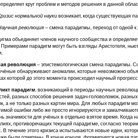
определяет круг проблем и методов решения в данной облас
Кризис нормальной науки
возникает, когда существующая п
Научная революция
– смена парадигмы, переход от одной к 
игма объединяет членов научного сообщества и определяет
. Примерами парадигм могут быть взгляды Аристотеля, нь
и.
ная революция
– эпистемологическая смена парадигмы. Со
 учёные обнаруживают аномалии, которые невозможно объя
ках которой до этого момента происходил научный прогресс
ликт парадигм
, возникающий в периоды научных революций
стей, разных способов решения задач-головоломок, разных
ик, а не только разных картин мира. Для любых парадигм м
тимой ошибки либо же просто игнорируются и замалчиваются
нь значимости для учёных в отдельно взятое время. Когда 
лиях, противоречащих текущей парадигме, согласно теори
с. В течение этого кризиса испытываются новые идеи, кото
аже были отметены. В конце концов, формируется новая па