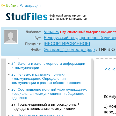
ресурсы», «библиотечно-
библиографические ресурсы»
Войти
/
Регистрация
•
20. Специфика информационных ресурсов
по сравнению с материальными и
Файловый архив студентов.
1327 вузов, 5483 предметов.
энергетическими ресурсами. Свойства
информационных ресурсов
21. Функции и принципы информационных
Venares
Добавил:
Опубликованный материал нарушает
ресурсов
Белорусский государственный универ
Вуз:
•
22. Видовая классификация
[НЕСОРТИРОВАННОЕ]
Предмет:
информационных ресурсов
Экзамен_1_семестр_фидк
/ ТИК ЭКЗ
Файл:
23. Роль ир в развитии современного
общества
•
24. Законы и закономерности информации
и коммуникации
<<
<
•
25. Генезис и развитие понятия
«коммуникация». Определения
коммуникации в разных областях знания
•
26. Соотношение понятий «коммуникация»,
«социальная коммуникация», «общение»,
Комму
«диалог»
27. Трансляционный и интеракционный
1) мо
подходы к пониманию коммуникации
перед
•
28. Проблема коммуникации в