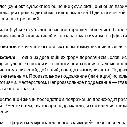
алог (субъект-субъектное общение); субъекты общения взаи
никации происходит обмен информацией. В диалогической
сованных решений
лилог (субъект-субъектное многостороннее общение). Такая
никативной инициативой и связана с максимально эффекти
Соколов
в качестве основных форм коммуникации выделяет
ажание
― одна из древнейших форм передачи смыслов, и
орые ученые считали источником подражания стадный инст
иентом движений, действий, повадок коммуниканта. Подр
ознательным). Произвольное подражание (имитация) исполь
логиями, мастерством. Непроизвольное подражание — глав
льного возраста.
ественной жизни посредством подражания про­исходит рас
й. Вместе с тем, благодаря подражанию, из по­коления к по
ения.
ог
—
форма коммуникационного взаимодей­ствия, освоенна