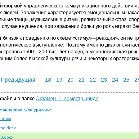
й формой управленческого коммуникационного действия я
х людей. Заражение характеризуется эмоциональ­ным накал
льные танцы, музыкальные ритмы, религиозный экстаз, спор
 в случае внушения, при заражении большую роль играют б
г близок к поведению по схеме «стимул—реак­ция», он не т
онологическое выступление. Поэтому именно диалог считае
антропов (1500—200 тыс. лет на­зад), а монологическая р
ющим более высокой куль­туры речи и некоторых ораторских
 Предыдущая
18
19
20
21
22
23
24
25
2
 файлы в папке
Экзамен_1_семестр_фидк
ационная культура.docx
к.docx
гос.docx
З.docx