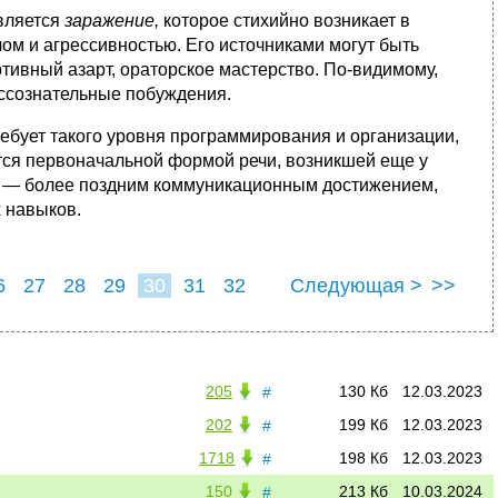
вляется
заражение,
которое стихийно возника­ет в
ом и агрессивностью. Его источниками могут быть
тивный азарт, ораторское мастерство. По-видимому,
ессознательные побуждения.
ребует такого уровня программирования и организации,
тся первоначальной формой речи, возникшей еще у
ечь — более поздним коммуникационным достижением,
 навыков.
6
27
28
29
30
31
32
Следующая >
>>
205
130 Кб
12.03.2023
#
202
199 Кб
12.03.2023
#
1718
198 Кб
12.03.2023
#
150
213 Кб
10.03.2024
#