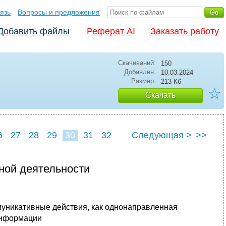
язь
Вопросы и предложения
Добавить файлы
Реферат AI
Заказать работу
Скачиваний:
150
Добавлен:
10.03.2024
Размер:
213 Кб
☆
Скачать
6
27
28
29
30
31
32
Следующая >
>>
ной деятельности
ммуникативные действия, как однонаправленная
информации