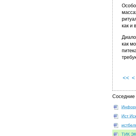
Особо
масса
ритуа
как и
Диало
как м
питек
требу
<<
<
Соседние
Информ
Ист Ис
истбел
ТИК ЭК