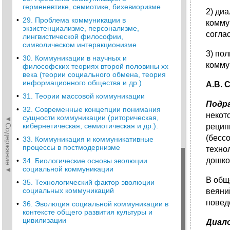
герменевтике, семиотике, бихевиоризме
2) ди
•
29. Проблема коммуникации в
комму
экзистенциализме, персонализме,
согла
лингвистической философии,
символическом интеракционизме
3) по
•
30. Коммуникации в научных и
комму
философских теориях второй половины хх
века (теории социального обмена, теория
информационного общества и др.)
А.В. 
•
31. Теории массовой коммуникации
Подр
•
32. Современные концепции понимания
некот
сущности коммуникации (риторическая,
◄Содержание◄
кибернетическая, семиотическая и др.).
рецип
(бесс
•
33. Коммуникация и коммуникативные
процессы в постмодернизме
техно
дошко
•
34. Биологические основы эволюции
социальной коммуникации
В общ
•
35. Технологический фактор эволюции
социальных коммуникаций
веяни
повед
•
36. Эволюция социальной коммуникации в
контексте общего развития культуры и
цивилизации
Диал