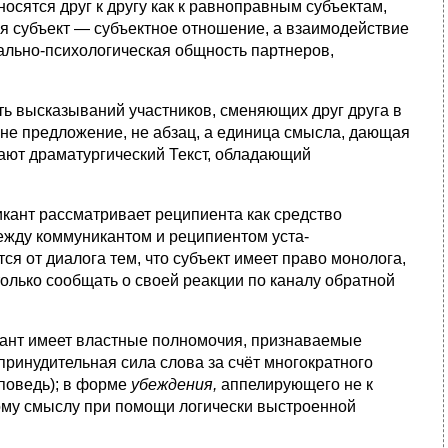
осятся друг к другу как к равноправным субъектам,
 субъект — субъектное отношение, а взаимодействие
иально-психологическая общ­ность партнеров,
ть высказываний участников, сменяющих друг друга в
 не предложение, не абзац, а единица смысла, дающая
дают драматургический Текст, обладающий
кант рассматривает реципиента как сред­ство
между коммуникантом и реципиентом уста­
 от диалога тем, что субъект имеет право моно­лога,
только сообщать о своей реакции по каналу обратной
ант имеет властные полномочия, признаваемые
я принудительная сила слова за счёт многократного
оповедь); в форме
убеждения,
аппелирующего не к
ому смыслу при помощи логически вы­строенной