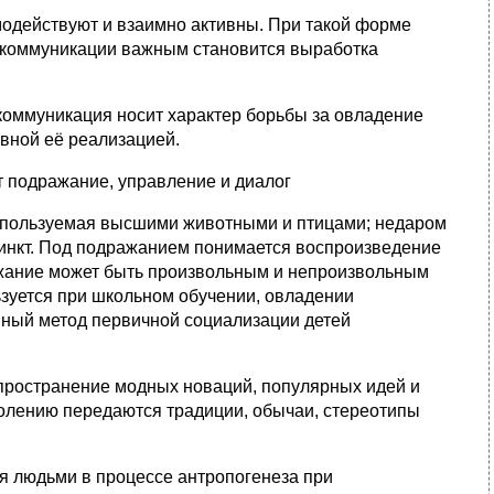
модействуют и взаимно активны. При такой форме
 коммуникации важным становится выработка
 коммуникация носит характер борьбы за овладение
вной её реализацией.
 подражание, управление и диалог
спользуемая высшими животными и птицами; недаром
инкт. Под подражанием понимается воспроизведение
ажание может быть произвольным и непроизвольным
зуется при школьном обучении, овладении
ный метод первичной социализации детей
пространение модных новаций, популярных идей и
колению передаются традиции, обычаи, сте­реотипы
я людьми в процессе антропогенеза при