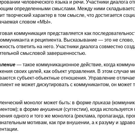
ровании человеческого языка и речи. Участники диалога отн
ющим определенными смыслами. Меж­ду ними складывается
сит творческий характер в том смысле, что достигается соц
ачаемая словом «МЫ».
говая коммуникация представляется как после­довательнос
коммуниканта и реципиента. Высказы­вание — это не слово,
жность ответить на него. Участни­ки диалога совместно соз
ительной смысловой завершенностью.
вление
— такое коммуникационное действие, когда коммуни
жения своих целей, как объект управления. В этом случае 
ваются субъект-объектные отношения. Управление отличается
ипиент не может дискутировать с коммуникан­том, он может 
ленческий монолог может быть: в форме
приказа
(коммуник
иентом); в форме
внушения
(суггестии), когда используетс
рения одного и того же монолога (реклама, пропаганда, пр
знательным мотивам, как при внушении, а
к разуму и здрав
ентации.