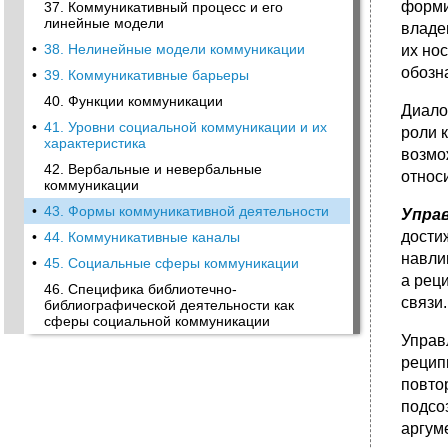
форми
37. Коммуникативный процесс и его
линейные модели
владе
•
38. Нелинейные модели коммуникации
их но
обозн
•
39. Коммуникативные барьеры
40. Функции коммуникации
Диало
•
41. Уровни социальной коммуникации и их
роли 
характеристика
возмо
42. Вербальные и невербальные
относ
коммуникации
•
43. Формы коммуникативной деятельности
Упра
дости
•
44. Коммуникативные каналы
навли
•
45. Социальные сферы коммуникации
а рец
46. Специфика библиотечно-
связи.
библиографической деятельности как
сферы социальной коммуникации
Управ
рецип
повто
подсо
аргум