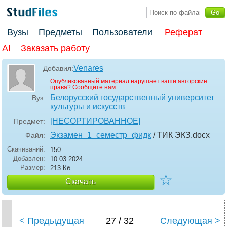
Вузы
Предметы
Пользователи
Реферат
AI
Заказать работу
Venares
Добавил:
Опубликованный материал нарушает ваши авторские
права?
Сообщите нам.
Белорусский государственный университет
Вуз:
культуры и искусств
[НЕСОРТИРОВАННОЕ]
Предмет:
Экзамен_1_семестр_фидк
/ ТИК ЭКЗ
.docx
Файл:
Скачиваний:
150
Добавлен:
10.03.2024
Размер:
213 Кб
☆
Скачать
< Предыдущая
27 / 32
Следующая >