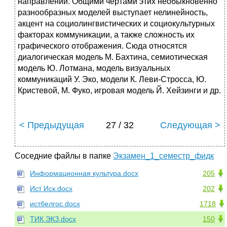
направлений. Общими чертами этих необыкновенно
разнообразных моделей выступает нелинейность,
акцент на социолингвистических и социокультурных
факторах коммуникации, а также сложность их
графического отображения. Сюда относятся
диалогическая модель М. Бахтина, семиотическая
модель Ю. Лотмана, модель визуальных
коммуникаций У. Эко, модели К. Леви-Стросса, Ю.
Кристевой, М. Фуко, игровая модель Й. Хейзинги и др.
< Предыдущая
27 / 32
Следующая >
Соседние файлы в папке
Экзамен_1_семестр_фидк
Информационная культура.docx
205
Ист Иск.docx
202
истбелгос.docx
1718
ТИК ЭКЗ.docx
150