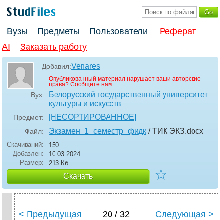
Вузы
Предметы
Пользователи
Реферат
AI
Заказать работу
Venares
Добавил:
Опубликованный материал нарушает ваши авторские
права?
Сообщите нам.
Белорусский государственный университет
Вуз:
культуры и искусств
[НЕСОРТИРОВАННОЕ]
Предмет:
Экзамен_1_семестр_фидк
/ ТИК ЭКЗ
.docx
Файл:
Скачиваний:
150
Добавлен:
10.03.2024
Размер:
213 Кб
☆
Скачать
< Предыдущая
20 / 32
Следующая >