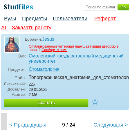
Вузы
Предметы
Пользователи
Реферат
AI
Заказать работу
Jesus
Добавил:
Опубликованный материал нарушает ваши авторские
права?
Сообщите нам.
Смоленский государственный медицинский
Вуз:
университет
Стоматология
Предмет:
Топографическая_анатомия_для_стоматолог
Файл:
Скачиваний:
225
Добавлен:
29.01.2023
Размер:
2 Мб
☆
Скачать
< Предыдущая
9 / 24
Следующая >