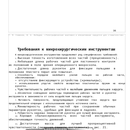
36
Г. М. Семенов, В. А. Лебедев. «Топографическая анатомия и оперативная хирургия для стоматологов»
Требования к микрохирургическим инструментам
К микрохирургическим инструментам предъявляют ряд специфических требований:
Высокая точность изготовления всех частей (прецизионность).
1.
Небольшая длина рабочих частей для постоянного контроля
2.
их положения в поле зрения операционного микроскопа.
Достаточная длина рукояток для фиксации пальцами в
3.
положении «писчего пера» или «смычка».
Способность передачи малейшего усилия пальцев на рабочие части,
4.
обеспечиваемая:
• отсутствием фиксирующего устройства (кремальеры);
• использованием упругих свойств возвратных пластинчатых пружин на конце
рукояток.
Чувствительность рабочих частей к малейшим движениям пальцев хирурга.
5.
Абсолютное совпадение амплитуды перемещения рабочих частей и рукояток
6.
инструмента в зависимости от силы воздействия пальцев хирурга.
Матовость поверхности, предупреждающая утомление глаз хирурга при
7.
продолжительной операции с использованием яркого источника света.
Миниатюрность рабочих частей при сохранении обычных
8.
параметров рукояток, удобных для фиксации в ладонях.
Ребристость наружных поверхностей рукояток для лучшей фиксации инструмента.
9.
Хорошая сбалансированность всех частей инструмента,
10.
обеспечивающая точность движений.
Достаточная масса для лучшей проприоцептивной
11.
чувствительности (ощущения тяжести инструмента) – рис. 21.