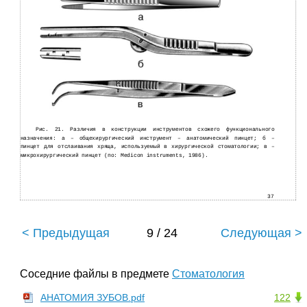
Рис. 21. Различия в конструкции инструментов схожего функционального
назначения: а – общехирургический инструмент – анатомический пинцет; б –
пинцет для отслаивания хряща, используемый в хирургической стоматологии; в –
микрохирургический пинцет (по: Medicon instruments, 1986).
37
< Предыдущая
9 / 24
Следующая >
Соседние файлы в предмете
Стоматология
АНАТОМИЯ ЗУБОВ.pdf
122