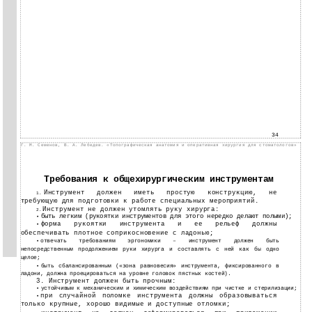
34
Г. М. Семенов, В. А. Лебедев. «Топографическая анатомия и оперативная хирургия для стоматологов»
Требования к общехирургическим инструментам
Инструмент должен иметь простую конструкцию, не
1.
требующую для подготовки к работе специальных мероприятий.
Инструмент не должен утомлять руку хирурга:
2.
быть легким (рукоятки инструментов для этого нередко делают полыми);
•
форма рукоятки инструмента и ее рельеф должны
•
обеспечивать плотное соприкосновение с ладонью;
отвечать требованиям эргономики – инструмент должен быть
•
непосредственным продолжением руки хирурга и составлять с ней как бы одно
целое;
быть сбалансированным («зона равновесия» инструмента, фиксированного в
•
ладони, должна проецироваться на уровне головок пястных костей).
3. Инструмент должен быть прочным:
устойчивым к механическим и химическим воздействиям при чистке и стерилизации;
•
при случайной поломке инструмента должны образовываться
•
только крупные, хорошо видимые и доступные отломки;