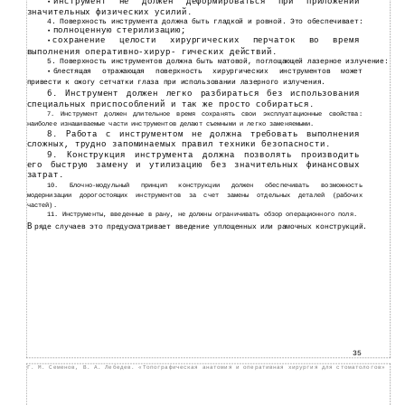
инструмент не должен деформироваться при приложении
•
значительных физических усилий.
4. Поверхность инструмента должна быть гладкой и ровной. Это обеспечивает:
полноценную стерилизацию;
•
сохранение целости хирургических перчаток во время
•
выполнения
оперативно-хирур- гических действий.
5. Поверхность инструментов должна быть матовой, поглощающей лазерное излучение:
блестящая отражающая поверхность хирургических инструментов может
•
привести к ожогу сетчатки глаза при использовании лазерного излучения.
6. Инструмент должен легко разбираться без использования
специальных приспособлений и так же просто собираться.
7. Инструмент должен длительное время сохранять свои эксплуатационные свойства:
наиболее изнашиваемые части инструментов делают съемными и легко заменяемыми.
8. Работа с инструментом не должна требовать выполнения
сложных, трудно запоминаемых правил техники безопасности.
9. Конструкция инструмента должна позволять производить
его быструю замену и утилизацию без значительных финансовых
затрат.
10. Блочно-модульный принцип конструкции должен обеспечивать возможность
модернизации дорогостоящих инструментов за счет замены отдельных деталей (рабочих
частей).
11. Инструменты, введенные в рану, не должны ограничивать обзор операционного поля.
В
ряде случаев это предусматривает введение уплощенных или рамочных конструкций.
35
Г. М. Семенов, В. А. Лебедев. «Топографическая анатомия и оперативная хирургия для стоматологов»