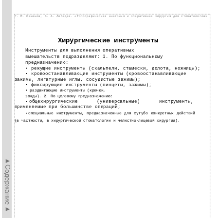
Г. М. Семенов, В. А. Лебедев. «Топографическая анатомия и оперативная хирургия для стоматологов»
Хирургические инструменты
Инструменты для выполнения оперативных
вмешательств подразделяют: 1. По функциональному
предназначению:
• режущие инструменты (скальпели, стамески, долота, ножницы);
• кровоостанавливающие инструменты (кровоостанавливающие
зажимы, лигатурные иглы, сосудистые зажимы);
• фиксирующие инструменты (пинцеты, зажимы);
• раздвигающие инструменты (крючки,
зонды). 2. По целевому предназначению:
общехирургические (универсальные) инструменты,
•
применяемые при большинстве операций;
специальные инструменты, предназначенные для сугубо конкретных действий
•
(в частности, в хирургической стоматологии и
челюстно-лицевой хирургии).
►Содержание►